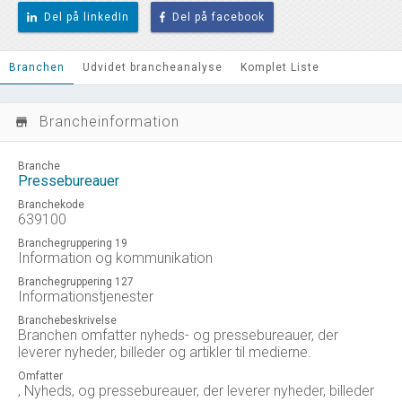
Del på linkedIn
Del på facebook
Branchen
Udvidet brancheanalyse
Komplet Liste
Brancheinformation
store_mall_directory
Branche
Pressebureauer
Branchekode
639100
Branchegruppering 19
Information og kommunikation
Branchegruppering 127
Informationstjenester
Branchebeskrivelse
Branchen omfatter nyheds- og pressebureauer, der
leverer nyheder, billeder og artikler til medierne.
Omfatter
, Nyheds, og pressebureauer, der leverer nyheder, billeder