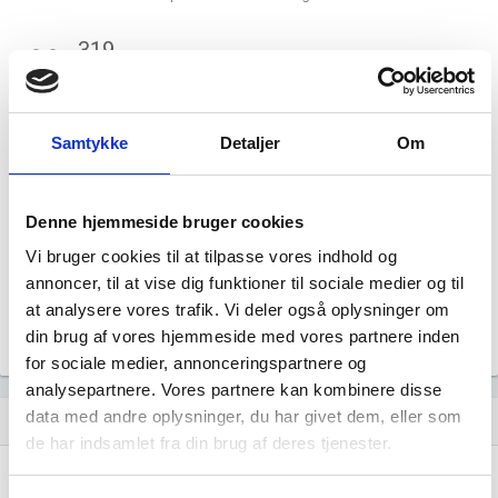
319
people_outline
Beskæftigede i branchen
253
group
Samtykke
Detaljer
Om
Fuldtidsbeskæftigede i branchen
116
Denne hjemmeside bruger cookies
Beskæftigede kvinder i branchen
Vi bruger cookies til at tilpasse vores indhold og
annoncer, til at vise dig funktioner til sociale medier og til
203
at analysere vores trafik. Vi deler også oplysninger om
Beskæftigede mænd i branchen
din brug af vores hjemmeside med vores partnere inden
Gå til
Udvidet brancheanalyse
for historiske data.
for sociale medier, annonceringspartnere og
analysepartnere. Vores partnere kan kombinere disse
data med andre oplysninger, du har givet dem, eller som
Nye og ophørte virksomheder pr. år
bar_chart
de har indsamlet fra din brug af deres tjenester.
150