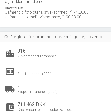
og artikler til medierne
Omfatter ikke
Uafhængig fotojournalistvirksomhed, jf. 74.20.00 ,
Uafhængig journalistvirksomhed, jf. 90.03.00
Nøgletal for branchen (beskæftigelse, november 2023)
history
916
location_city
Virksomheder i branchen
-
money
Salg i branchen (2024)
-
local_shipping
Eksport i branchen (2024)
711.462 DKK
account_balance_wallet
Gns. lønsum pr. fuldtidsbeskæftiget