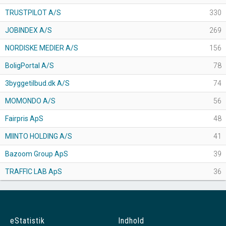
TRUSTPILOT A/S
330
JOBINDEX A/S
269
NORDISKE MEDIER A/S
156
BoligPortal A/S
78
3byggetilbud.dk A/S
74
MOMONDO A/S
56
Fairpris ApS
48
MIINTO HOLDING A/S
41
Bazoom Group ApS
39
TRAFFIC LAB ApS
36
eStatistik
Indhold