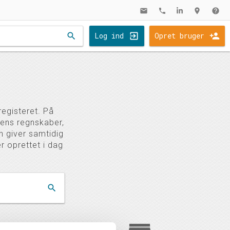
mail
phone
location_on
help
search
Log ind
Opret bruger
egisteret. På
dens regnskaber,
n giver samtidig
r oprettet i dag
search