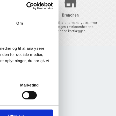
map
store
Kort
Branchen
Om
omhedens adresse på
Adgang til brancheanalysen, hvor
, og se placeringen
udviklingen i virksomhedens
m street view.
branche kortlægges.
 medier og til at analysere
nden for sociale medier,
e oplysninger, du har givet
Marketing
god