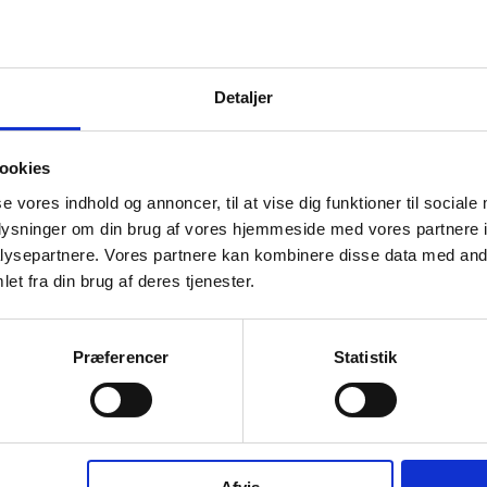
e
receipt
k
Regnskab
Detaljer
le ændringer i
Se virksomhedernes regnskab, og
Find virks
tal ansatte,
hent deres årsrapporter som PDF
vores kort
mm.
helt gratis.
genne
ookies
se vores indhold og annoncer, til at vise dig funktioner til sociale
oplysninger om din brug af vores hjemmeside med vores partnere i
ysepartnere. Vores partnere kan kombinere disse data med andr
Virksomheder oprettet i dag
et fra din brug af deres tjenester.
Præferencer
Statistik
Navn
etning v/ Isak Brandt
Melisa's Home Beauty
CVR
67
46644379
Adresse
de 21F, 2300 København S
Søndervænget 73, 6870 Øl