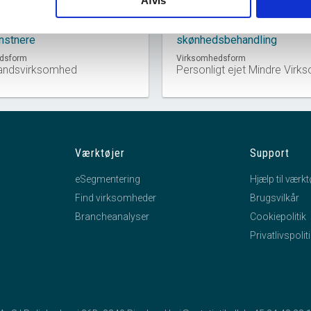
Afvis
Branche
ndigt udøvende
Skønhedspleje og anden
nstnere
skønhedsbehandling
dsform
Virksomhedsform
andsvirksomhed
Personligt ejet Mindre Vir
Værktøjer
Support
eSegmentering
Hjælp til værkt
Find virksomheder
Brugsvilkår
Brancheanalyser
Cookiepolitik
Privatlivspolit