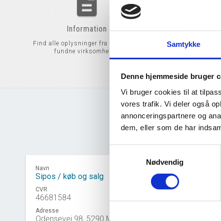
description
timelin
Information
Histori
Samtykke
Find alle oplysninger fra CVR på de
Få en oversigt over al
fundne virksomheder.
virksomhedsnavn, an
adresse 
Denne hjemmeside bruger c
Vi bruger cookies til at tilpas
vores trafik. Vi deler også 
annonceringspartnere og anal
dem, eller som de har indsaml
Samtykkevalg
Nødvendig
Navn
Navn
Sipos / køb og salg
Min forr
CVR
CVR
46681584
466495
Adresse
Adresse
Odensevej 98, 5290 Marslev
Njalsga