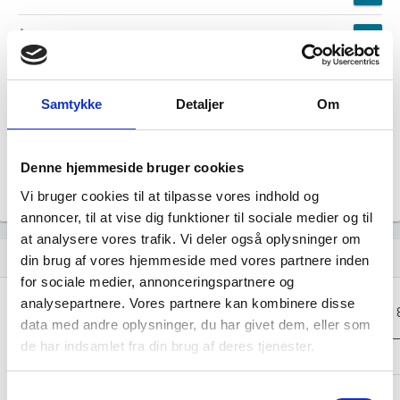
Årsrapporten 2020-12
file_download
Årsrapporten 2019-12
file_download
Samtykke
Detaljer
Om
Årsrapporten 2018-12
file_download
Denne hjemmeside bruger cookies
Årsrapporten 2017-12
file_download
Vi bruger cookies til at tilpasse vores indhold og
annoncer, til at vise dig funktioner til sociale medier og til
at analysere vores trafik. Vi deler også oplysninger om
Regnskaber
assignment
din brug af vores hjemmeside med vores partnere inden
for sociale medier, annonceringspartnere og
analysepartnere. Vores partnere kan kombinere disse
Resultat i 1000
2021-12
2020-12
2019-12
201
DKK
data med andre oplysninger, du har givet dem, eller som
de har indsamlet fra din brug af deres tjenester.
Nettoomsætning
-
-
-
Bruttofortjeneste
1.211
797
1.286
Samtykkevalg