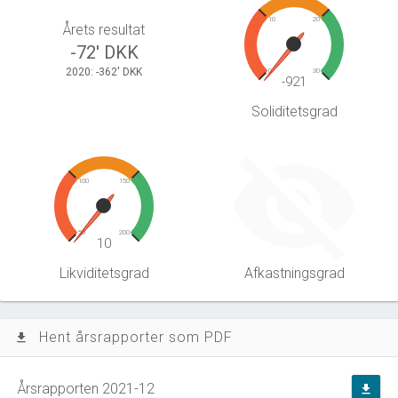
10
20
Årets resultat
-72' DKK
2020: -362' DKK
0
30
-921
Soliditetsgrad
100
150
50
200
10
Likviditetsgrad
Afkastningsgrad
Hent årsrapporter som PDF
file_download
Årsrapporten 2021-12
file_download