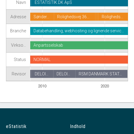
Navn
ESTATISTIK.DK ApS
Adresse
Sønder…
Rolighedsvej 36…
Roligheds…
Branche
Databehandling, webhosting og lignende servic…
Virkso…
Anpartsselskab
Status
NORMAL
Revisor
DELOI…
DELOI…
RSM DANMARK STAT…
2010
2020
eStatistik
Indhold