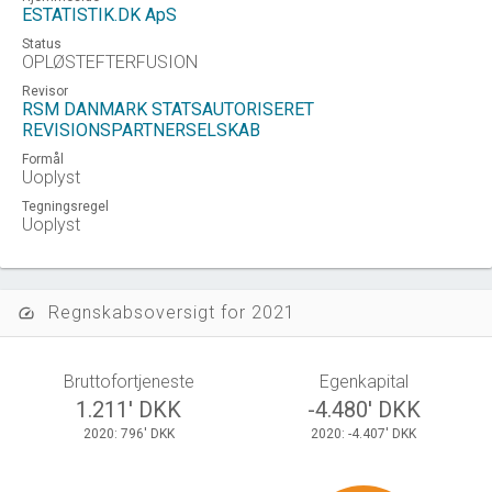
ESTATISTIK.DK ApS
Status
OPLØSTEFTERFUSION
Revisor
RSM DANMARK STATSAUTORISERET
REVISIONSPARTNERSELSKAB
Formål
Uoplyst
Tegningsregel
Uoplyst
Regnskabsoversigt for 2021
speed
Bruttofortjeneste
Egenkapital
1.211' DKK
-4.480' DKK
2020: 796' DKK
2020: -4.407' DKK