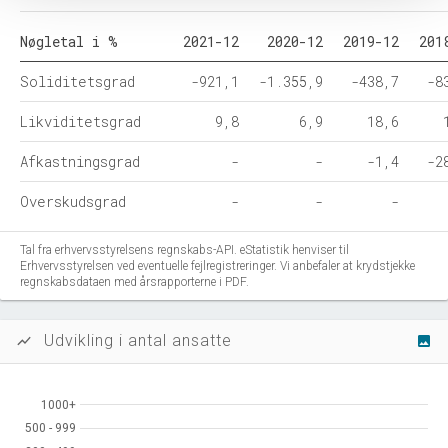
Nøgletal i %
2021-12
2020-12
2019-12
201
Soliditetsgrad
-921,1
-1.355,9
-438,7
-8
Likviditetsgrad
9,8
6,9
18,6
Afkastningsgrad
-
-
-1,4
-2
Overskudsgrad
-
-
-
Tal fra erhvervsstyrelsens regnskabs-API. eStatistik henviser til
Erhvervsstyrelsen ved eventuelle fejlregistreringer. Vi anbefaler at krydstjekke
regnskabsdataen med årsrapporterne i PDF.
Udvikling i antal ansatte
show_chart
image
1000+
1000+
500 - 999
500 - 999