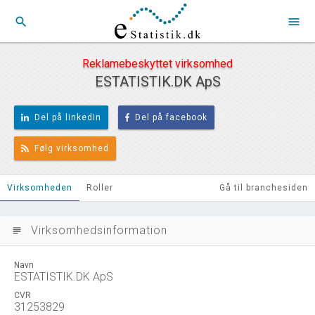
search
menu
Reklamebeskyttet virksomhed
ESTATISTIK.DK ApS
Del på linkedIn
Del på facebook
Følg virksomhed
Virksomheden
Roller
Gå til branchesiden
Virksomhedsinformation
subject
Navn
ESTATISTIK.DK ApS
CVR
31253829