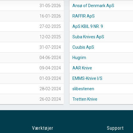
31-05-2026
Ansø of Denmark ApS
16-01-2026
RAFFIR ApS
27-02-2025
ApS KBIL 9 NR. 9
12-02-2025
Suba Knives ApS
31-07-2024
Cuubis ApS
04-06-2024
Hugrim
09-04-2024
AAR Knive
01-03-2024
EMMS-Knive I/S
28-02-2024
slibestenen
26-02-2024
Tretten Knive
Værktøjer
Support