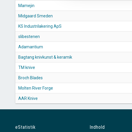
Mamejin
Midgaard Smeden
KS Industrilakering ApS
slibestenen
Adamantium
Bagtang knivkunst & keramik
TM knive
Broch Blades
Molten River Forge
AAR Knive
eStatistik
Indhold