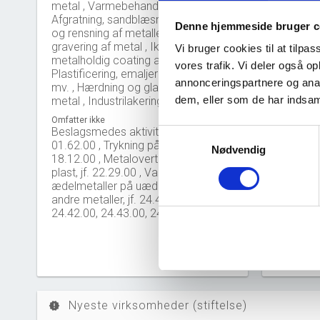
metal , Varmebehandling af metal ,
Afgratning, sandblæsning, tromling
Denne hjemmeside bruger c
og rensning af metaller , Farvning og
Nye 
bar_chart
gravering af metal , Ikke-
Vi bruger cookies til at tilpas
metalholdig coating af metal: ,
vores trafik. Vi deler også 
Plastificering, emaljering, lakering
40
annonceringspartnere og anal
mv. , Hærdning og glansslibning af
dem, eller som de har indsaml
metal , Industrilakering
30
Omfatter ikke
Beslagsmedes aktiviteter, jf.
Samtykkevalg
20
01.62.00 , Trykning på metal, jf.
Nødvendig
18.12.00 , Metalovertrækning af
10
plast, jf. 22.29.00 , Valsning af
ædelmetaller på uædelt metal eller
0
andre metaller, jf. 24.41.00,
2
24.42.00, 24.43.00, 24.44.00
Nyeste virksomheder (stiftelse)
new_releases