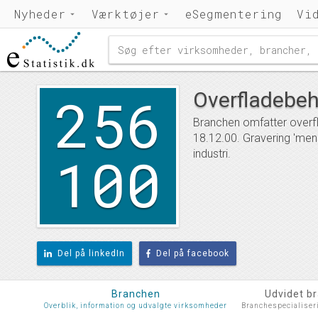
Nyheder
Værktøjer
eSegmentering
Vi
256
Overfladebeh
Branchen omfatter overfla
18.12.00. Gravering 'men
100
industri.
Del på linkedIn
Del på facebook
Branchen
Udvidet b
Overblik, information og udvalgte virksomheder
Branchespecialiser