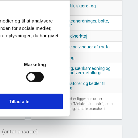
Fremstilling af bestik, skære- og
klipperedskaber
 medier og til at analysere
Fremstilling af lukkeanordninger, bolte,
skruer og møtrikker
nden for sociale medier,
e oplysninger, du har givet
Fremstilling af håndværktøj
Fremstilling af døre og vinduer af metal
Maskinforarbejdning
Marketing
Smedning, presning, sænksmedning og
valsning af metal: pulvermetallurgi
Fremstilling af radiatorer og kedler til
centralvarmeanlæg
5
2026
Disse lignende brancher ligger alle under
Tillad alle
branchegrupperingen "Metalvareindustri", som
er én af 127 grupperinger af alle brancher i
Danmark.
 (antal ansatte)