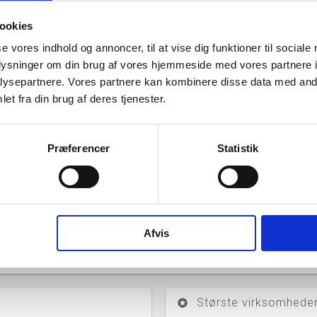
ookies
og ophørte virksomheder pr. år
se vores indhold og annoncer, til at vise dig funktioner til sociale
oplysninger om din brug af vores hjemmeside med vores partnere i
ysepartnere. Vores partnere kan kombinere disse data med andr
et fra din brug af deres tjenester.
Præferencer
Statistik
016
2017
2018
2019
2020
2021
2022
2023
2024
202
Afvis
Største virksomheder
stars