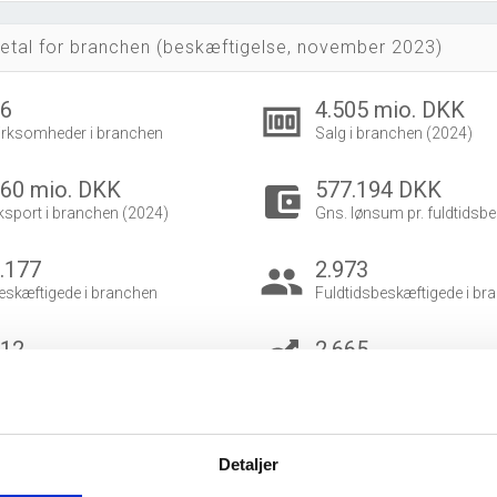
etal for branchen (beskæftigelse, november 2023)
26
4.505 mio. DKK
money
irksomheder i branchen
Salg i branchen (2024)
60 mio. DKK
577.194 DKK
account_balance_wallet
ksport i branchen (2024)
Gns. lønsum pr. fuldtidsbe
.177
2.973
group
eskæftigede i branchen
Fuldtidsbeskæftigede i br
512
2.665
eskæftigede kvinder i branchen
Beskæftigede mænd i bra
dvidet brancheanalyse
for historiske data.
Detaljer