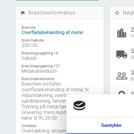
Brancheinformation
Nøgl
store_mall_directory
history
Branche
location_city
Overfladebehandling af metal
V
Branchekode
256100
5
local_shipping
Branchegruppering 19
E
Industri
Branchegruppering 127
Metalvareindustri
3
people_outline
B
Branchebeskrivelse
Branchen omfatter
overfladebehandling af metal, fx
industrilakering, overtrækning,
sandblæsning, farvning og gravering.
B
Trykning på metal hører til 18.12.00.
Gå til
U
Gravering 'mens kunden venter'
hører til 95.29.00.
Samtykke
Omfatter
Overtrækning, eloxering mv. af