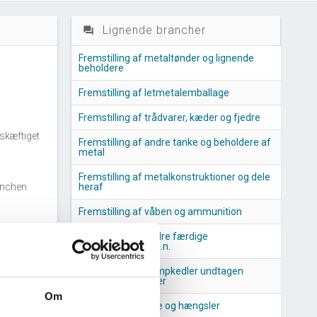
Lignende brancher
question_answer
Fremstilling af metaltønder og lignende
beholdere
Fremstilling af letmetalemballage
Fremstilling af trådvarer, kæder og fjedre
skæftiget
Fremstilling af andre tanke og beholdere af
metal
Fremstilling af metalkonstruktioner og dele
anchen
heraf
Fremstilling af våben og ammunition
Fremstilling af andre færdige
nchen
metalprodukter i.a.n.
Fremstilling af dampkedler undtagen
centralvarmekedler
Om
Fremstilling af låse og hængsler