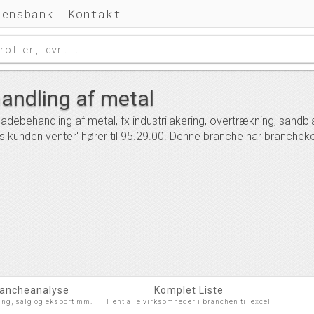
densbank
Kontakt
andling af metal
debehandling af metal, fx industrilakering, overtrækning, sandblæ
s kunden venter' hører til 95.29.00. Denne branche har branche
rancheanalyse
Komplet Liste
ing, salg og eksport mm.
Hent alle virksomheder i branchen til excel