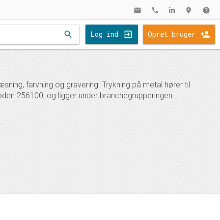
mail
phone
location_on
help
search
Log ind
Opret bruger
sning, farvning og gravering. Trykning på metal hører til
koden 256100, og ligger under branchegrupperingen