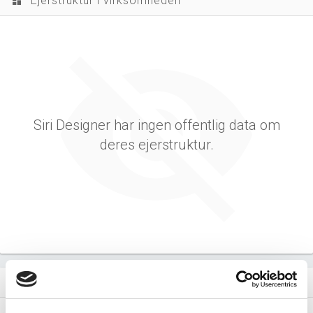
Ejerstruktur i virksomheden
dashboard
Siri Designer har ingen offentlig data om
deres ejerstruktur.
Virksomhedens datterselskaber
dashboard