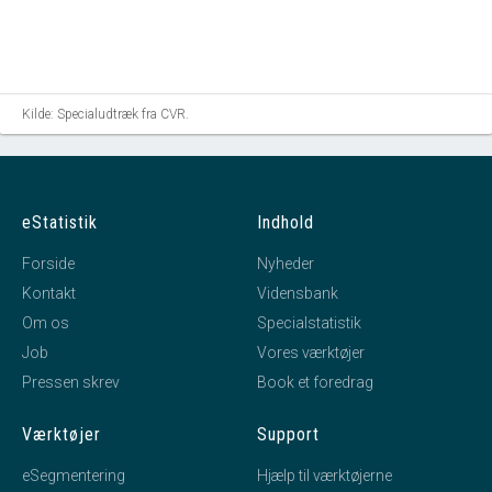
Kilde: Specialudtræk fra CVR.
eStatistik
Indhold
Forside
Nyheder
Kontakt
Vidensbank
Om os
Specialstatistik
Job
Vores værktøjer
Pressen skrev
Book et foredrag
Værktøjer
Support
eSegmentering
Hjælp til værktøjerne