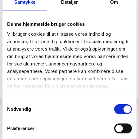
Samtykke
Detaljer
Om
Denne hjemmeside bruger cookies
Vi bruger cookies til at tilpasse vores indhold og
annoncer, til at vise dig funktioner til sociale medier og til
Siri Designer har ingen datterselskaber.
at analysere vores trafik. Vi deler også oplysninger om
din brug af vores hjemmeside med vores partnere inden
for sociale medier, annonceringspartnere og
analysepartnere. Vores partnere kan kombinere disse
data med andre oplysninger, du har givet dem, eller som
de har indsamlet fra din brug af deres tjenester.
Samtykkevalg
Nødvendig
Historisk udvikling af rollerne
hourglass_empty
Præferencer
01. marts, 2026
hourglass_full