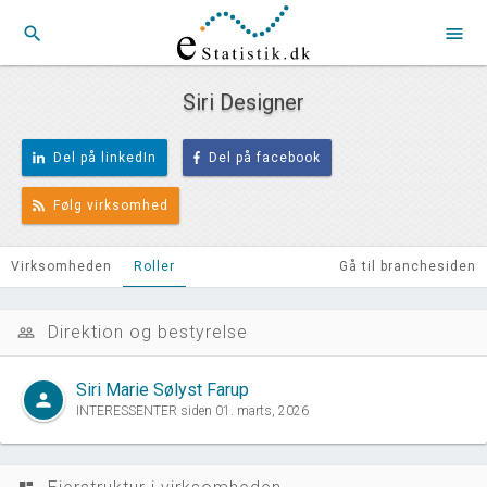
search
menu
Siri Designer
Del på linkedIn
Del på facebook
Følg virksomhed
Virksomheden
Roller
Gå til branchesiden
Direktion og bestyrelse
people_outline
Siri Marie Sølyst Farup
person
INTERESSENTER siden 01. marts, 2026