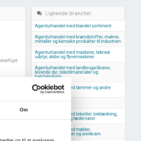
Lignende brancher
question_answer
Agenturhandel med blandet sortiment
Agenturhandel med brændstoffer, malme,
metaller og kemiske produkter til industrien
Agenturhandel med maskiner, teknisk
udstyr, skibe og flyvemaskiner
skæftiget
Agenturhandel med landbrugsråvarer,
levende dyr, tekstilmaterialer og
halvfabrikata
anchen
Agenturhandel med tømmer og andre
byggematerialer
Fiskeauktioner
nchen
Om
Agenturhandel med tekstiler, beklædning,
pelsværk, fodtøj og lædervarer
Agenturhandel med møbler,
husholdningsartikler og isenkram
 medier og til at analysere