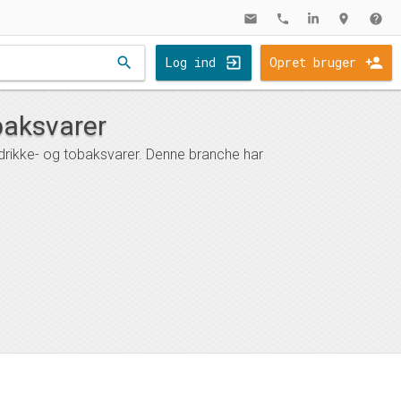
mail
phone
location_on
help
search
Log ind
Opret bruger
baksvarer
 drikke- og tobaksvarer. Denne branche har