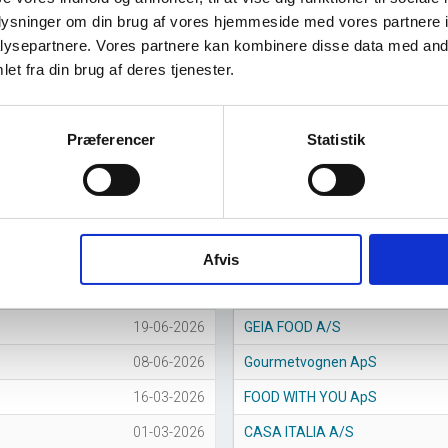
oplysninger om din brug af vores hjemmeside med vores partnere i
ysepartnere. Vores partnere kan kombinere disse data med andr
et fra din brug af deres tjenester.
Præferencer
Statistik
016
2017
2018
2019
2020
2021
2022
2023
2024
202
Afvis
Største virksomheder
stars
19-06-2026
GEIA FOOD A/S
08-06-2026
Gourmetvognen ApS
16-03-2026
FOOD WITH YOU ApS
01-03-2026
CASA ITALIA A/S