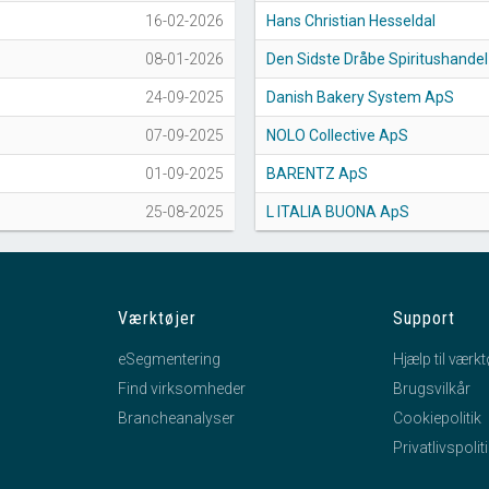
16-02-2026
Hans Christian Hesseldal
08-01-2026
Den Sidste Dråbe Spiritushandel
24-09-2025
Danish Bakery System ApS
07-09-2025
NOLO Collective ApS
01-09-2025
BARENTZ ApS
25-08-2025
L ITALIA BUONA ApS
Værktøjer
Support
eSegmentering
Hjælp til værkt
Find virksomheder
Brugsvilkår
Brancheanalyser
Cookiepolitik
Privatlivspolit