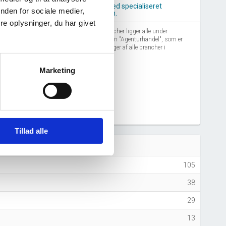
Agenturhandel med specialiseret
nden for sociale medier,
varesortiment i.a.n.
e oplysninger, du har givet
Disse lignende brancher ligger alle under
branchegrupperingen "Agenturhandel", som er
én af 127 grupperinger af alle brancher i
Danmark.
Marketing
5
2026
Tillad alle
 (antal ansatte)
105
38
29
13