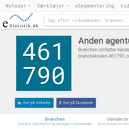
Nyheder
Værktøjer
eSegmentering
Vi
461
Anden agentu
Branchen omfatter handel
branchekoden 461790, og
790
Del på linkedIn
Del på facebook
Branchen
Udvidet b
Overblik, information og udvalgte virksomheder
Branchespecialiser