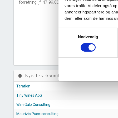
forretning, jf. 47.99.00
vores trafik. Vi deler også 
40
annonceringspartnere og anal
dem, eller som de har indsaml
30
Samtykkevalg
20
Nødvendig
10
0
2
Nyeste virksomheder (stiftelse)
new_releases
Tarafion
Tiny Wines ApS
WineGulp Consulting
Maurizio Pucci consulting