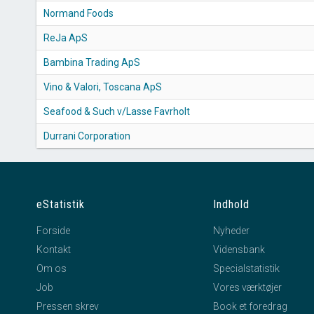
Normand Foods
ReJa ApS
Bambina Trading ApS
Vino & Valori, Toscana ApS
Seafood & Such v/Lasse Favrholt
Durrani Corporation
eStatistik
Indhold
Forside
Nyheder
Kontakt
Vidensbank
Om os
Specialstatistik
Job
Vores værktøjer
Pressen skrev
Book et foredrag