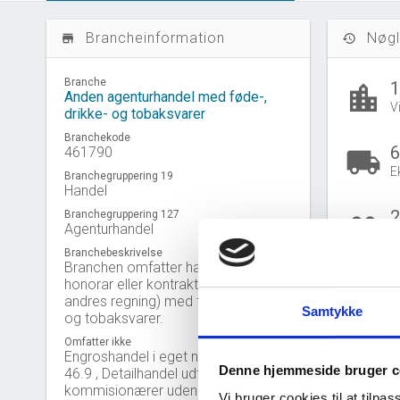
Brancheinformation
Nøgl
store_mall_directory
history
Branche
location_city
Anden agenturhandel med føde-,
V
drikke- og tobaksvarer
Branchekode
6
461790
local_shipping
E
Branchegruppering 19
Handel
Branchegruppering 127
people_outline
Agenturhandel
B
Branchebeskrivelse
Branchen omfatter handel på
honorar eller kontraktbasis (for
andres regning) med føde-, drikke-
B
Samtykke
og tobaksvarer.
Gå til
U
Omfatter ikke
Engroshandel i eget navn, jf. 46.2 ,
Denne hjemmeside bruger c
46.9 , Detailhandel udført af
Nye 
bar_chart
kommisionærer uden egen
Vi bruger cookies til at tilpas