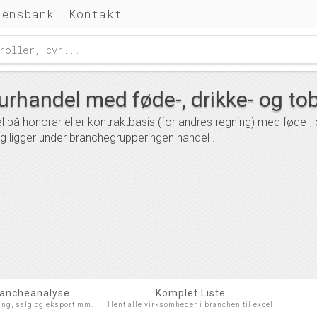
densbank
Kontakt
rhandel med føde-, drikke- og to
 på honorar eller kontraktbasis (for andres regning) med føde-,
 ligger under branchegrupperingen handel .
rancheanalyse
Komplet Liste
ing, salg og eksport mm.
Hent alle virksomheder i branchen til excel