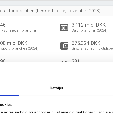
etal for branchen (beskæftigelse, november 2023)
146
3.112 mio. DKK
money
irksomheder i branchen
Salg i branchen (2024)
00 mio. DKK
675.324 DKK
account_balance_wallet
ksport i branchen (2024)
Gns. lønsum pr. fuldtidsbe
290
231
group
eskæftigede i branchen
Fuldtidsbeskæftigede i br
139
151
eskæftigede kvinder i branchen
Beskæftigede mænd i bra
Detaljer
dvidet brancheanalyse
for historiske data.
ookies
og ophørte virksomheder pr. år
se vores indhold og annoncer, til at vise dig funktioner til sociale