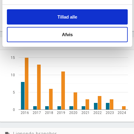
7.045
Beskæftigede mænd i branchen
Tillad alle
Gå til
Udvidet brancheanalyse
for historiske data.
Afvis
Nye og ophørte virksomheder pr. år
bar_chart
15
10
5
0
2016
2017
2018
2019
2020
2021
2022
2023
2024
Lignende brancher