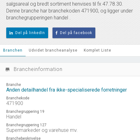
salgsareal og bredt sortiment henvises til fx 47.78.30.
Denne branche har branchekoden 471900, og ligger under
branchegrupperingen handel .
Del på linkedIn
Del på facebook
Branchen
Udvidet brancheanalyse
Komplet Liste
Brancheinformation
store_mall_directory
Branche
Anden detailhandel fra ikke-specialiserede forretninger
Branchekode
471900
Branchegruppering 19
Handel
Branchegruppering 127
Supermarkeder og varehuse mv.
Branchebeskrivelse