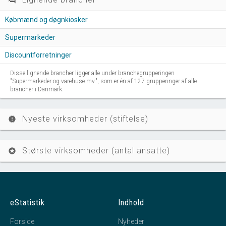
question_answer
Købmænd og døgnkiosker
Supermarkeder
Discountforretninger
Disse lignende brancher ligger alle under branchegrupperingen
"Supermarkeder og varehuse mv.", som er én af 127 grupperinger af alle
brancher i Danmark.
Nyeste virksomheder (stiftelse)
new_releases
Største virksomheder (antal ansatte)
stars
eStatistik
Indhold
Forside
Nyheder