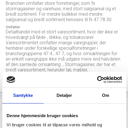
Branchen omfatter store forretninger, som fx
stormagasiner og varehuse, med stort salgsareal og et
bredt sortiment. For mindre butikker med mindre
salgsareal og bredt sortiment henvises til fx 47.78.30.
Omfatter
Detailhandel med et stort varesortiment, hvor der ikke er
hovedvægt på føde-, drikke, og tobaksvarer.
Varesortimentet omfatter mange varegrupper, der
henhører under forskellige specialforretninger i
branchegrupperne 47.4 , 47.7, og hvor omsætningen for
en enkelt varegruppe ikke må udgøre mere end halvdelen
af den samlede omsætning. , Stormagasiner, der har et
bredt varesortiment, herunder tøj, møbler,
husholdningsapparater, isenkram, kosmetik, smykker,
legetøj, sportsartikler mv.
Samtykke
Detaljer
Om
Nøgletal for branchen (beskæftigelse, november 2023)
history
Denne hjemmeside bruger cookies
0
location_city
Vi bruger cookies til at tilpasse vores indhold og
Virksomheder i branchen