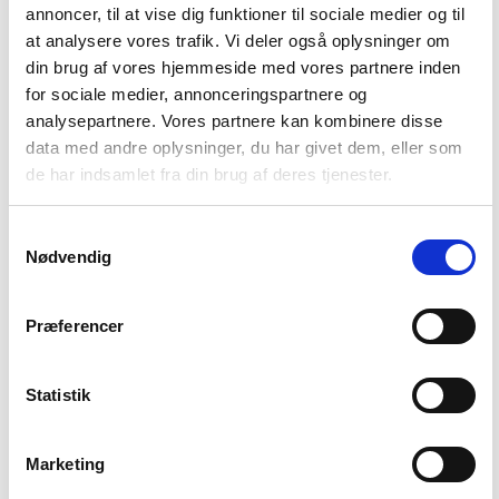
annoncer, til at vise dig funktioner til sociale medier og til
at analysere vores trafik. Vi deler også oplysninger om
-
money
din brug af vores hjemmeside med vores partnere inden
Salg i branchen (2024)
for sociale medier, annonceringspartnere og
analysepartnere. Vores partnere kan kombinere disse
-
local_shipping
data med andre oplysninger, du har givet dem, eller som
Eksport i branchen (2024)
de har indsamlet fra din brug af deres tjenester.
438.148 DKK
account_balance_wallet
Gns. lønsum pr. fuldtidsbeskæftiget
Samtykkevalg
Nødvendig
15.955
people_outline
Beskæftigede i branchen
Præferencer
8.860
group
Fuldtidsbeskæftigede i branchen
Statistik
8.910
Marketing
Beskæftigede kvinder i branchen