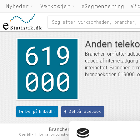
Nyheder
Værktøjer
eSegmentering
Vi
619
Anden telek
Branchen omfatter udbud 
udbud af internetadgang m
000
internettet. Branchen omf
branchekoden 619000, og
Del på linkedIn
Del på facebook
Branchen
Udvidet b
Overblik, information og udvalgte virksomheder
Branchespecialiser