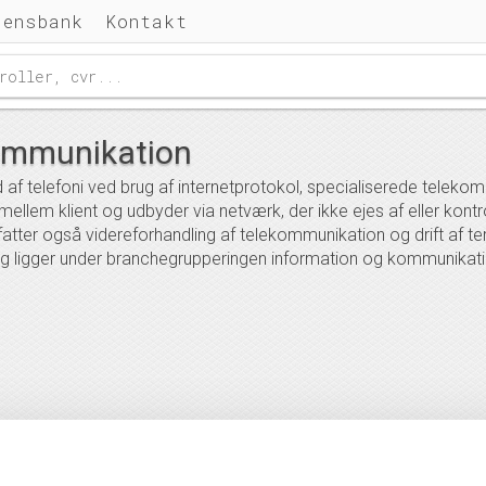
densbank
Kontakt
ommunikation
af telefoni ved brug af internetprotokol, specialiserede telekom
ellem klient og udbyder via netværk, der ikke ejes af eller kont
atter også videreforhandling af telekommunikation og drift af te
 ligger under branchegrupperingen information og kommunikati
rancheanalyse
Komplet Liste
ing, salg og eksport mm.
Hent alle virksomheder i branchen til excel