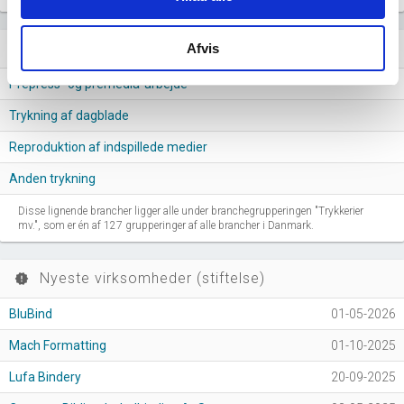
Lignende brancher
Afvis
question_answer
Prepress- og premedia-arbejde
Trykning af dagblade
Reproduktion af indspillede medier
Anden trykning
Disse lignende brancher ligger alle under branchegrupperingen "Trykkerier
mv.", som er én af 127 grupperinger af alle brancher i Danmark.
Nyeste virksomheder (stiftelse)
new_releases
BluBind
01-05-2026
Mach Formatting
01-10-2025
Lufa Bindery
20-09-2025