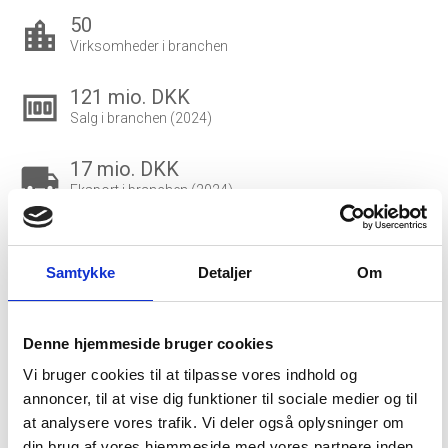
50
location_city
Virksomheder i branchen
121 mio. DKK
money
Salg i branchen (2024)
17 mio. DKK
local_shipping
Eksport i branchen (2024)
450.000 DKK
account_balance_wallet
Gns. lønsum pr. fuldtidsbeskæftiget
Samtykke
Detaljer
Om
179
people_outline
Beskæftigede i branchen
Denne hjemmeside bruger cookies
Vi bruger cookies til at tilpasse vores indhold og
120
group
annoncer, til at vise dig funktioner til sociale medier og til
Fuldtidsbeskæftigede i branchen
at analysere vores trafik. Vi deler også oplysninger om
din brug af vores hjemmeside med vores partnere inden