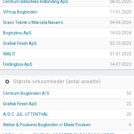
Centrum Biblioteks Indbinding ApS
08-05-2025
Viftrup Bogbinderi
11-01-2025
Gravo Teknik v/Marcela Navarro
04-04-2024
Bogtryknu ApS
19-03-2024
Grafisk Finish ApS
02-10-2023
Willy D
01-01-2023
Foldingbox ApS
14-07-2022
Største virksomheder (antal ansatte)
stars
Centrum Bogbinderi A/S
55
Grafisk Finish ApS
22
A/S C. JUL. UTTENTHAL
20
Weber & Poulsens Bogbinderi v/ Mads Poulsen
6