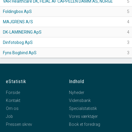
VAR Healthcare DK, FILIAL AF CAPPELEN DAMM AS, NORGE
5
Foldingbox ApS
5
MAJGRENS A/S
4
DK-LAMINERING ApS
4
Dinfotobog ApS
3
Fyns Bogbind ApS
3
eStatistik
Indhold
Forside
Nyheder
Kontakt
Vidensbank
Om os
Specialstatistik
Job
Vores værktøjer
Pressen skrev
Book et foredrag