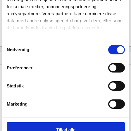
77
for sociale medier, annonceringspartnere og
Beskæftigede kvinder i branchen
analysepartnere. Vores partnere kan kombinere disse
data med andre oplysninger, du har givet dem, eller som
102
de har indsamlet fra din brug af deres tjenester.
Beskæftigede mænd i branchen
Gå til
Udvidet brancheanalyse
for historiske data.
Samtykkevalg
Nødvendig
Nye og ophørte virksomheder pr. år
bar_chart
Præferencer
15
Statistik
10
Marketing
5
0
…
…
…
…
…
…
…
…
…
…
…
Tillad alle