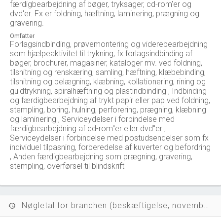
færdigbearbejdning af bøger, tryksager, cd-rom'er og
dvd'er. Fx er foldning, hæftning, laminering, prægning og
gravering.
Omfatter
Forlagsindbinding, prøvemontering og viderebearbejdning
som hjælpeaktivitet til trykning, fx forlagsindbinding af
bøger, brochurer, magasiner, kataloger mv. ved foldning,
tilsnitning og renskæring, samling, hæftning, klæbebinding,
tilsnitning og belægning, klæbning, kollationering, rining og
guldtrykning, spiralhæftning og plastindbinding , Indbinding
og færdigbearbejdning af trykt papir eller pap ved foldning,
stempling, boring, hulning, perforering, prægning, klæbning
og laminering , Serviceydelser i forbindelse med
færdigbearbejdning af cd-rom''er eller dvd''er ,
Serviceydelser i forbindelse med postudsendelser som fx
individuel tilpasning, forberedelse af kuverter og befordring
, Anden færdigbearbejdning som prægning, gravering,
stempling, overførsel til blindskrift
Nøgletal for branchen (beskæftigelse, november 2023)
history