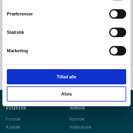
bruger i vores system.
Præferencer
Opret dig her
Statistik
Marketing
Tillad alle
Afvis
eStatistik
Indhold
Forside
Nyheder
Kontakt
Vidensbank