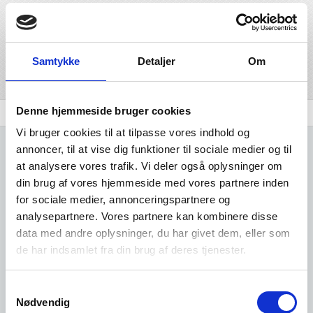
virksomhed i forbindelse med fyrtårne samt lægter- og
bjærgningsvirksomhed. Denne branche har branchekoden
522220, og ligger under branchegrupperingen transport.
Samtykke
Detaljer
Om
Del på linkedIn
Del på facebook
Denne hjemmeside bruger cookies
Branchen
Udvidet brancheanalyse
Komplet Liste
Vi bruger cookies til at tilpasse vores indhold og
annoncer, til at vise dig funktioner til sociale medier og til
at analysere vores trafik. Vi deler også oplysninger om
din brug af vores hjemmeside med vores partnere inden
for sociale medier, annonceringspartnere og
Kun adgang for
analysepartnere. Vores partnere kan kombinere disse
data med andre oplysninger, du har givet dem, eller som
brugere
de har indsamlet fra din brug af deres tjenester.
Samtykkevalg
Nødvendig
Det er gratis at oprette sig som