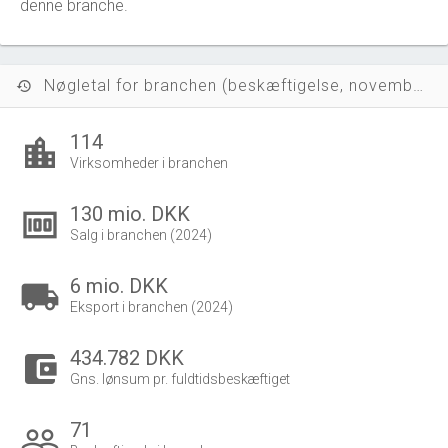
denne branche.
Nøgletal for branchen (beskæftigelse, november 2023)
history
114
location_city
Virksomheder i branchen
130 mio. DKK
money
Salg i branchen (2024)
6 mio. DKK
local_shipping
Eksport i branchen (2024)
434.782 DKK
account_balance_wallet
Gns. lønsum pr. fuldtidsbeskæftiget
71
people_outline