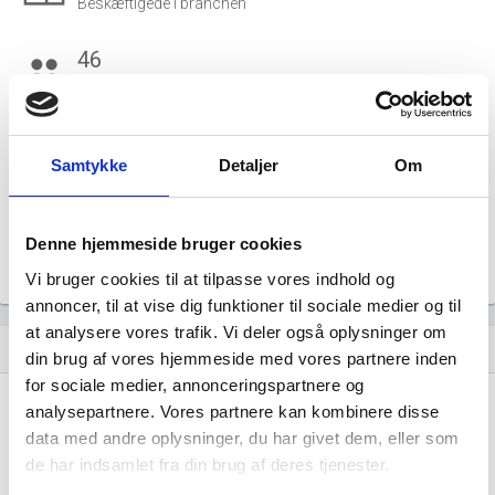
Beskæftigede i branchen
46
group
Fuldtidsbeskæftigede i branchen
46
Beskæftigede kvinder i branchen
Samtykke
Detaljer
Om
25
Beskæftigede mænd i branchen
Denne hjemmeside bruger cookies
Vi bruger cookies til at tilpasse vores indhold og
Gå til
Udvidet brancheanalyse
for historiske data.
annoncer, til at vise dig funktioner til sociale medier og til
at analysere vores trafik. Vi deler også oplysninger om
Nye og ophørte virksomheder pr. år
bar_chart
din brug af vores hjemmeside med vores partnere inden
for sociale medier, annonceringspartnere og
60
analysepartnere. Vores partnere kan kombinere disse
data med andre oplysninger, du har givet dem, eller som
de har indsamlet fra din brug af deres tjenester.
40