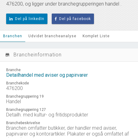
476200, og ligger under branchegrupperingen handel .
Del på linkedIn
Del på facebook
Branchen
Udvidet brancheanalyse
Komplet Liste
Brancheinformation
store_mall_directory
Branche
Detailhandel med aviser og papirvarer
Branchekode
476200
Branchegruppering 19
Handel
Branchegruppering 127
Detailh. med kultur- og fritidsprodukter
Branchebeskrivelse
Branchen omfatter butikker, der handler med aviser,
papirvarer og kontorartikler. Plakater er også omfattet af