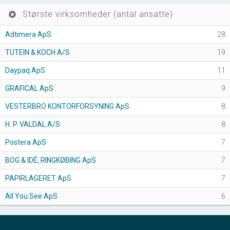
Største virksomheder (antal ansatte)
stars
Adtimera ApS
28
TUTEIN & KOCH A/S
19
Daypaq ApS
11
GRAFICAL ApS
9
VESTERBRO KONTORFORSYNING ApS
8
H. P. VALDAL A/S
8
Postera ApS
7
BOG & IDÉ, RINGKØBING ApS
7
PAPIRLAGERET ApS
7
All You See ApS
6