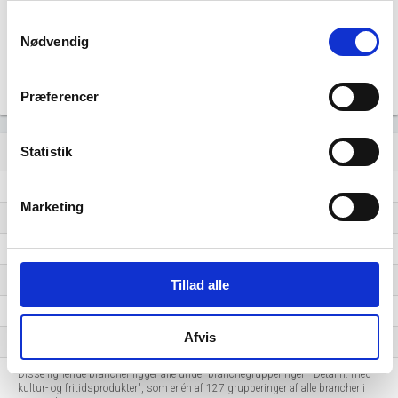
Samtykkevalg
20
Nødvendig
0
…
…
…
…
…
…
…
…
…
…
…
Præferencer
Lignende brancher
Statistik
question_answer
Detailhandel med musik- og videooptagelser
Marketing
Detailhandel med bøger
Forhandlere af sports- og campingudstyr
Detailhandel med spil og legetøj
Tillad alle
Cykel- og knallertforretninger
Afvis
Forhandlere af lystbåde og udstyr hertil
Disse lignende brancher ligger alle under branchegrupperingen "Detailh. med
kultur- og fritidsprodukter", som er én af 127 grupperinger af alle brancher i