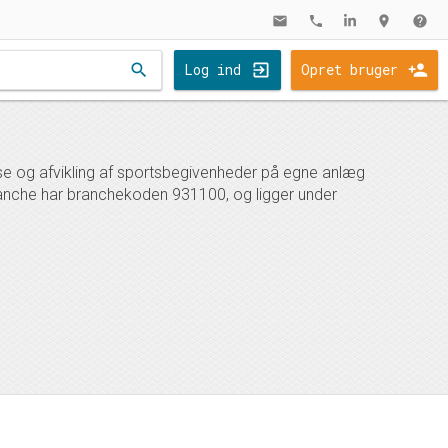
mail
phone
location_on
help
search
Log ind
Opret bruger
lse og afvikling af sportsbegivenheder på egne anlæg
branche har branchekoden 931100, og ligger under