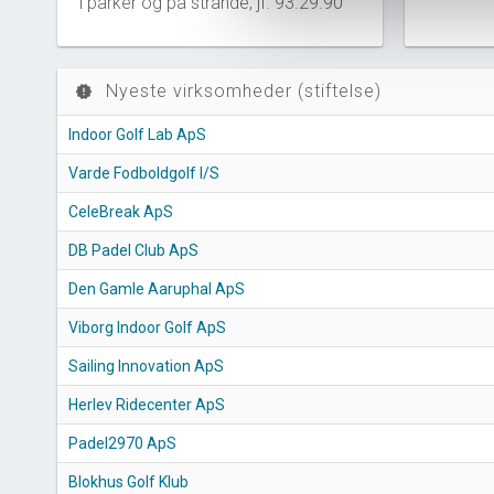
i parker og på strande, jf. 93.29.90
Nyeste virksomheder (stiftelse)
new_releases
Indoor Golf Lab ApS
Varde Fodboldgolf I/S
CeleBreak ApS
DB Padel Club ApS
Den Gamle Aaruphal ApS
Viborg Indoor Golf ApS
Sailing Innovation ApS
Herlev Ridecenter ApS
Padel2970 ApS
Blokhus Golf Klub