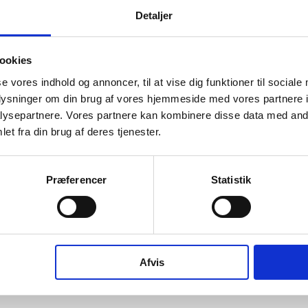
Detaljer
ookies
og ophørte virksomheder pr. år
se vores indhold og annoncer, til at vise dig funktioner til sociale
oplysninger om din brug af vores hjemmeside med vores partnere i
ysepartnere. Vores partnere kan kombinere disse data med andr
et fra din brug af deres tjenester.
Præferencer
Statistik
016
2017
2018
2019
2020
2021
2022
2023
2024
202
Afvis