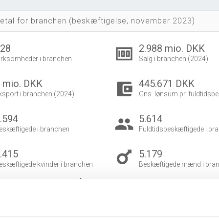
etal for branchen (beskæftigelse, november 2023)
828
2.988 mio. DKK
money
irksomheder i branchen
Salg i branchen (2024)
 mio. DKK
445.671 DKK
account_balance_wallet
ksport i branchen (2024)
Gns. lønsum pr. fuldtidsbe
.594
5.614
group
eskæftigede i branchen
Fuldtidsbeskæftigede i br
.415
5.179
eskæftigede kvinder i branchen
Beskæftigede mænd i bra
dvidet brancheanalyse
for historiske data.