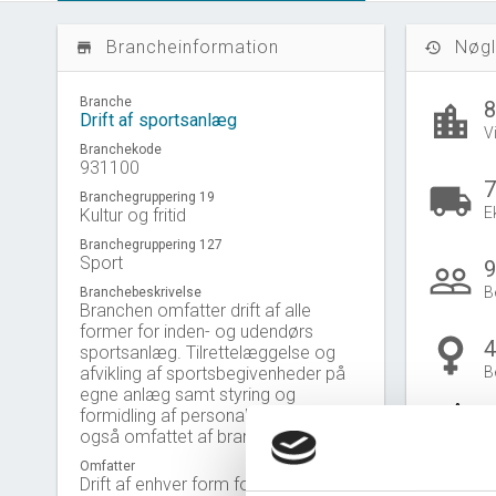
Brancheinformation
Nøgl
store_mall_directory
history
Branche
location_city
Drift af sportsanlæg
V
Branchekode
931100
7
local_shipping
Branchegruppering 19
E
Kultur og fritid
Branchegruppering 127
Sport
9
people_outline
B
Branchebeskrivelse
Branchen omfatter drift af alle
former for inden- og udendørs
4
sportsanlæg. Tilrettelæggelse og
afvikling af sportsbegivenheder på
B
egne anlæg samt styring og
Gå til
U
formidling af personale til driften er
også omfattet af branchen.
Omfatter
Drift af enhver form for indendørs