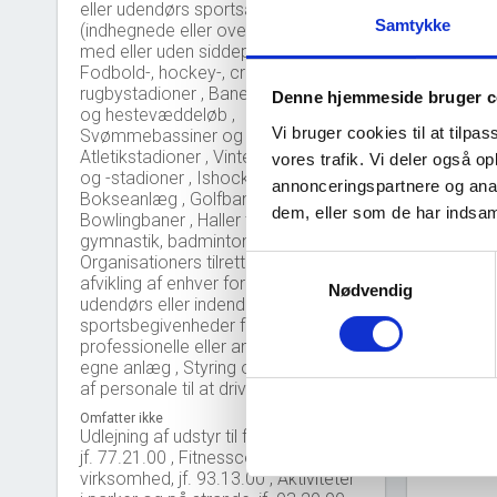
eller udendørs sportsanlæg
Samtykke
(indhegnede eller overdækkede,
med eller uden siddepladser): ,
Fodbold-, hockey-, cricket,
rugbystadioner , Baner til bil-, hunde,
Denne hjemmeside bruger c
og hestevæddeløb ,
Nye 
bar_chart
Vi bruger cookies til at tilpas
Svømmebassiner og -stadioner ,
Atletikstadioner , Vintersportsanlæg
vores trafik. Vi deler også 
60
og -stadioner , Ishockeybaner ,
annonceringspartnere og anal
Bokseanlæg , Golfbaner ,
dem, eller som de har indsaml
Bowlingbaner , Haller til håndbold,
40
gymnastik, badminton mv. ,
Organisationers tilrettelæggelse og
Samtykkevalg
afvikling af enhver form for
Nødvendig
20
udendørs eller indendørs
sportsbegivenheder for
professionelle eller amatører på
0
egne anlæg , Styring og formidling
2
af personale til at drive disse anlæg
Omfatter ikke
Udlejning af udstyr til fritid og sport,
jf. 77.21.00 , Fitnesscentres
virksomhed, jf. 93.13.00 , Aktiviteter