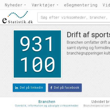
Nyheder
Værktøjer
eSegmentering
Vi
931
Drift af spor
Branchen omfatter drift 
samt styring og formidli
100
branchegrupperingen kultur
Del på linkedIn
Del på facebook
Branchen
Udvidet b
Overblik, information og udvalgte virksomheder
Branchespecialiser