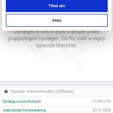
Tillad alle
Afvis
Dyrlæger er den eneste branche under
grupperingen Dyrlæger. Derfor viser vi ingen
lignende brancher.
Nyeste virksomheder (stiftelse)
new_releases
Dyrlæge Louise Richardt
01-08-2026
Julia Sander Hovbeskæring
30-07-2026