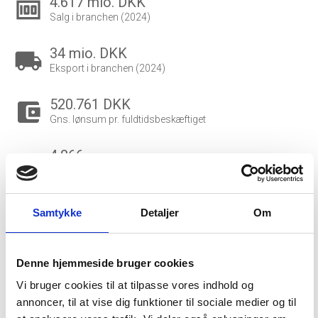
4.617 mio. DKK
money
Salg i branchen (2024)
34 mio. DKK
local_shipping
Eksport i branchen (2024)
520.761 DKK
account_balance_wallet
Gns. lønsum pr. fuldtidsbeskæftiget
4.866
people_outline
Beskæftigede i branchen
3.468
group
Samtykke
Detaljer
Om
Fuldtidsbeskæftigede i branchen
4.081
Denne hjemmeside bruger cookies
Beskæftigede kvinder i branchen
Vi bruger cookies til at tilpasse vores indhold og
annoncer, til at vise dig funktioner til sociale medier og til
785