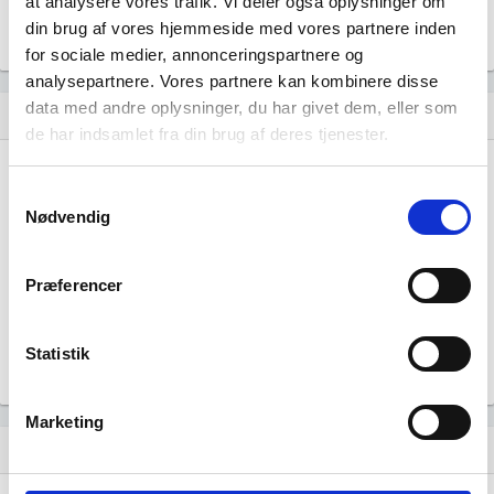
at analysere vores trafik. Vi deler også oplysninger om
Beskæftigede mænd i branchen
din brug af vores hjemmeside med vores partnere inden
Gå til
Udvidet brancheanalyse
for historiske data.
for sociale medier, annonceringspartnere og
analysepartnere. Vores partnere kan kombinere disse
data med andre oplysninger, du har givet dem, eller som
Nye og ophørte virksomheder pr. år
bar_chart
de har indsamlet fra din brug af deres tjenester.
100
Samtykkevalg
Nødvendig
75
50
Præferencer
25
Statistik
0
…
…
…
…
…
…
…
…
…
…
…
Marketing
Lignende brancher
question_answer