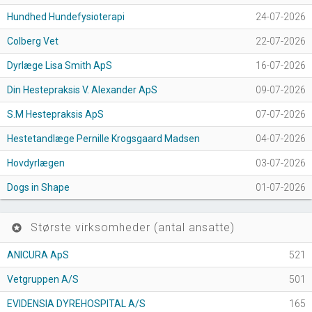
Hundhed Hundefysioterapi
24-07-2026
Colberg Vet
22-07-2026
Dyrlæge Lisa Smith ApS
16-07-2026
Din Hestepraksis V. Alexander ApS
09-07-2026
S.M Hestepraksis ApS
07-07-2026
Hestetandlæge Pernille Krogsgaard Madsen
04-07-2026
Hovdyrlægen
03-07-2026
Dogs in Shape
01-07-2026
Største virksomheder (antal ansatte)
stars
ANICURA ApS
521
Vetgruppen A/S
501
EVIDENSIA DYREHOSPITAL A/S
165