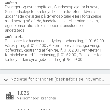
Omfatter
Dyrlæger og dyrehospitaler , Sundhedspleje for husdyr ,
Sundhedspleje for kæledyr. Disse aktiviteter udøves af
uddannede dyrlæger på dyrehospitaler eller i forbindelse
med besøg på gårde, hundekenneler eller private hjem, i
egne konsultationslokaler, operationsstuer eller
andetsteds
Omfatter ikke
Pensioner for husdyr uden dyrlægebehandling, jf. 01.62.00,
Fåreklipning, jf. 01.62.00 , Afkomstprøver, kvægdrivning,
opfedning, kastrering af fjerkræ, jf. 01.62.00 , Aktiviteter i
forbindelse med inseminering, jf. 01.62.00 , Pensioner for
kæledyr uden dyrlægebehandling, jf. 96.09.00
Nøgletal for branchen (beskæftigelse, november 2023)
history
1.025
location_city
Virksomheder i branchen