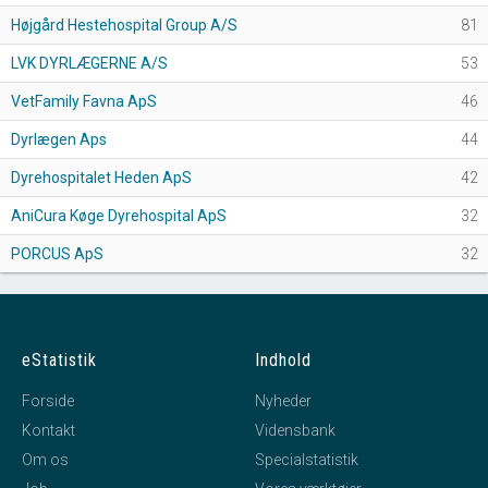
Højgård Hestehospital Group A/S
81
LVK DYRLÆGERNE A/S
53
VetFamily Favna ApS
46
Dyrlægen Aps
44
Dyrehospitalet Heden ApS
42
AniCura Køge Dyrehospital ApS
32
PORCUS ApS
32
eStatistik
Indhold
Forside
Nyheder
Kontakt
Vidensbank
Om os
Specialstatistik