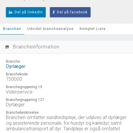
Del på linkedIn
Del på facebook
Branchen
Udvidet brancheanalyse
Komplet Liste
Brancheinformation
store_mall_directory
Branche
Dyrlæger
Branchekode
750000
Branchegruppering 19
Videnservice
Branchegruppering 127
Dyrlæger
Branchebeskrivelse
Branchen omfatter sundhedspleje, der udøves af dyrlæger
og assisterende personale, for husdyr og kæledyr, samt
ambulancetransport af dyr. Tandpleje er også omfattet.