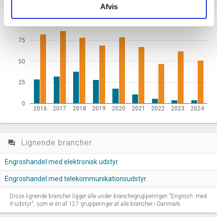
Afvis
100
75
50
25
0
2016
2017
2018
2019
2020
2021
2022
2023
2024
Lignende brancher
question_answer
Engroshandel med elektronisk udstyr
Engroshandel med telekommunikationsudstyr
Disse lignende brancher ligger alle under branchegrupperingen "Engrosh. med
it-udstyr", som er én af 127 grupperinger af alle brancher i Danmark.