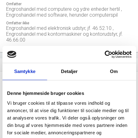
Omfatter
Engroshandel med computere og ydre enheder hertil ,
Engroshandel med software, herunder computerspil
Omfatter ikke
Engroshandel med elektronisk udstyr, jf. 46.52.10 ,
Engroshandel med kontormaskiner og kontorudstyr, jf.
46.66.00
Nøgletal for branchen (beskæftigelse, november 2023)
history
Samtykke
Detaljer
Om
0
location_city
Virksomheder i branchen
Denne hjemmeside bruger cookies
Vi bruger cookies til at tilpasse vores indhold og
92.639 mio. DKK
money
annoncer, til at vise dig funktioner til sociale medier og til
Salg i branchen (2024)
at analysere vores trafik. Vi deler også oplysninger om
din brug af vores hjemmeside med vores partnere inden
35.022 mio. DKK
local_shipping
for sociale medier, annonceringspartnere og
Eksport i branchen (2024)