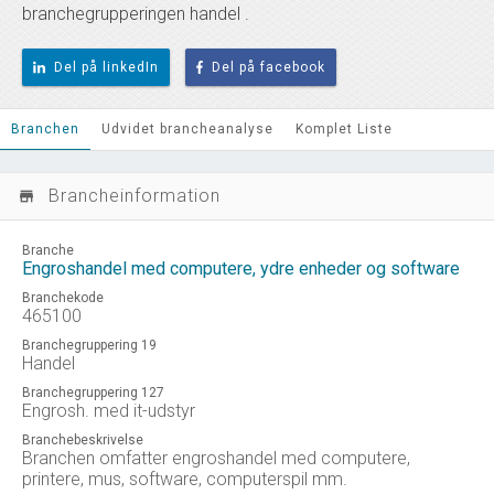
branchegrupperingen handel .
Del på linkedIn
Del på facebook
Branchen
Udvidet brancheanalyse
Komplet Liste
Brancheinformation
store_mall_directory
Branche
Engroshandel med computere, ydre enheder og software
Branchekode
465100
Branchegruppering 19
Handel
Branchegruppering 127
Engrosh. med it-udstyr
Branchebeskrivelse
Branchen omfatter engroshandel med computere,
printere, mus, software, computerspil mm.