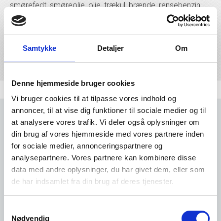
smørefedt, smøreolie, olie, trækul, brænde, rensebenzin,
flaskegas, vaseline og raffinerede olieprodukter Denne
branche har branchekoden 467100, og ligger under
branchegrupperingen handel .
Samtykke
Detaljer
Om
Del på linkedIn
Del på facebook
Denne hjemmeside bruger cookies
Branchen
Udvidet brancheanalyse
Komplet Liste
Vi bruger cookies til at tilpasse vores indhold og
annoncer, til at vise dig funktioner til sociale medier og til
at analysere vores trafik. Vi deler også oplysninger om
din brug af vores hjemmeside med vores partnere inden
for sociale medier, annonceringspartnere og
analysepartnere. Vores partnere kan kombinere disse
Kun adgang for
data med andre oplysninger, du har givet dem, eller som
de har indsamlet fra din brug af deres tjenester.
brugere
Samtykkevalg
Nødvendig