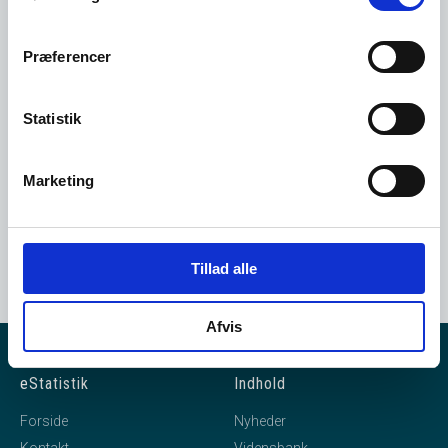
Det er gratis at oprette sig som
bruger i vores system.
Præferencer
Opret dig her
Statistik
Marketing
Tillad alle
Afvis
eStatistik
Indhold
Forside
Nyheder