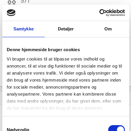
571
people_outline
Beskæftigede i branchen
557
group
Fuldtidsbeskæftigede i branchen
Samtykke
Detaljer
Om
140
Beskæftigede kvinder i branchen
Denne hjemmeside bruger cookies
Vi bruger cookies til at tilpasse vores indhold og
431
annoncer, til at vise dig funktioner til sociale medier og til
Beskæftigede mænd i branchen
at analysere vores trafik. Vi deler også oplysninger om
din brug af vores hjemmeside med vores partnere inden
Gå til
Udvidet brancheanalyse
for historiske data.
for sociale medier, annonceringspartnere og
analysepartnere. Vores partnere kan kombinere disse
Nye og ophørte virksomheder pr. år
bar_chart
data med andre oplysninger, du har givet dem, eller som
de har indsamlet fra din brug af deres tjenester.
20
Samtykkevalg
15
Nødvendig