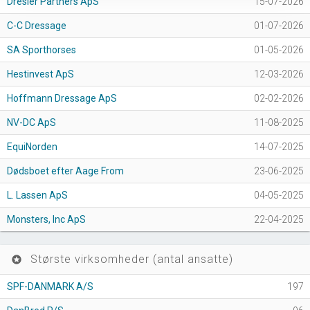
Dresler Partners ApS
15-07-2026
C-C Dressage
01-07-2026
SA Sporthorses
01-05-2026
Hestinvest ApS
12-03-2026
Hoffmann Dressage ApS
02-02-2026
NV-DC ApS
11-08-2025
EquiNorden
14-07-2025
Dødsboet efter Aage From
23-06-2025
L. Lassen ApS
04-05-2025
Monsters, Inc ApS
22-04-2025
Største virksomheder (antal ansatte)
stars
SPF-DANMARK A/S
197