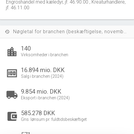
Engroshandel med kæledyr, jf. 46.90.00 , Kreaturhandlere,
jf. 46.11.00
Nøgletal for branchen (beskæftigelse, november 2023)
history
140
location_city
Virksomheder i branchen
16.894 mio. DKK
money
Salg i branchen (2024)
9.854 mio. DKK
local_shipping
Eksport i branchen (2024)
585.278 DKK
account_balance_wallet
Gns. lønsum pr. fuldtidsbeskæftiget