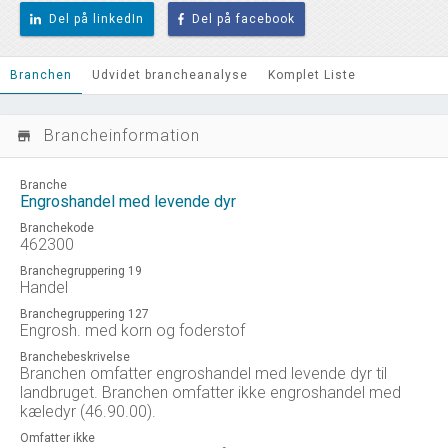
Del på linkedIn
Del på facebook
Branchen
Udvidet brancheanalyse
Komplet Liste
Brancheinformation
store_mall_directory
Branche
Engroshandel med levende dyr
Branchekode
462300
Branchegruppering 19
Handel
Branchegruppering 127
Engrosh. med korn og foderstof
Branchebeskrivelse
Branchen omfatter engroshandel med levende dyr til
landbruget. Branchen omfatter ikke engroshandel med
kæledyr (46.90.00).
Omfatter ikke