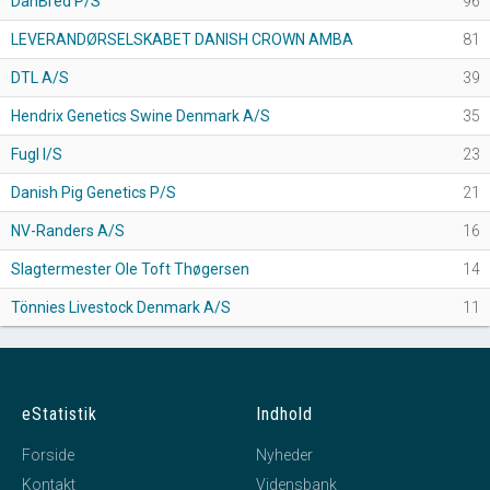
DanBred P/S
96
LEVERANDØRSELSKABET DANISH CROWN AMBA
81
DTL A/S
39
Hendrix Genetics Swine Denmark A/S
35
Fugl I/S
23
Danish Pig Genetics P/S
21
NV-Randers A/S
16
Slagtermester Ole Toft Thøgersen
14
Tönnies Livestock Denmark A/S
11
eStatistik
Indhold
Forside
Nyheder
Kontakt
Vidensbank