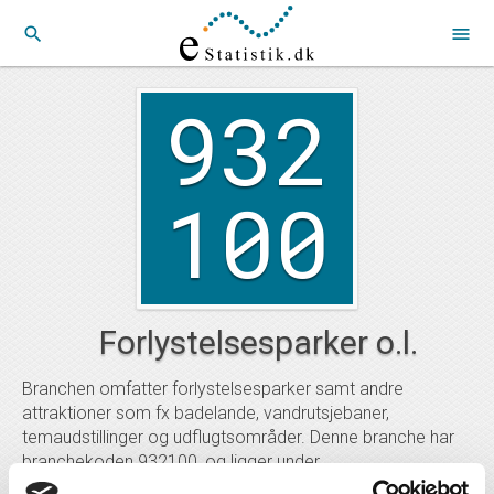
search
menu
932
100
Forlystelsesparker o.l.
Branchen omfatter forlystelsesparker samt andre
attraktioner som fx badelande, vandrutsjebaner,
temaudstillinger og udflugtsområder. Denne branche har
branchekoden 932100, og ligger under
branchegrupperingen kultur og fritid .