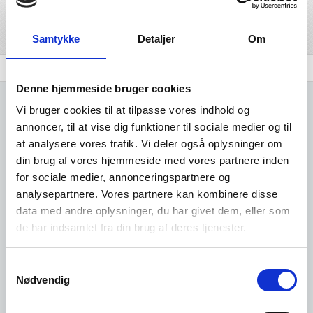
Del på linkedIn
Del på facebook
Samtykke
Detaljer
Om
Branchen
Udvidet brancheanalyse
Komplet Liste
Denne hjemmeside bruger cookies
Vi bruger cookies til at tilpasse vores indhold og
annoncer, til at vise dig funktioner til sociale medier og til
at analysere vores trafik. Vi deler også oplysninger om
din brug af vores hjemmeside med vores partnere inden
Kun adgang for
for sociale medier, annonceringspartnere og
analysepartnere. Vores partnere kan kombinere disse
brugere
data med andre oplysninger, du har givet dem, eller som
de har indsamlet fra din brug af deres tjenester.
Det er gratis at oprette sig som
Samtykkevalg
bruger i vores system.
Nødvendig