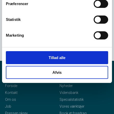
Opret dig her
Præferencer
Statistik
Marketing
Tillad alle
Afvis
eStatistik
Indhold
Forside
Nyheder
Kontakt
Vidensbank
Om os
Specialstatistik
Job
Vores værktøjer
Pressen skrev
Book et foredrag