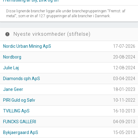
Fremstilling af bly, zink og tin
Disse lignende brancher ligger alle under branchegrupperingen "Fremst. af
metal", som er én af 127 grupperinger af alle brancher i Danmark.
Nyeste virksomheder (stiftelse)
new_releases
Nordic Urban Mining ApS
17-07-2026
Nordborg
20-08-2024
Julie Laj
12-08-2024
Diamonds cph ApS
03-04-2024
Jane Geer
18-01-2023
PIRI Guld og Sølv
10-11-2022
TVILLING ApS
16-10-2013
FUNCKS GALLERI
04-09-2013
Bykjaergaard ApS
15-05-2013