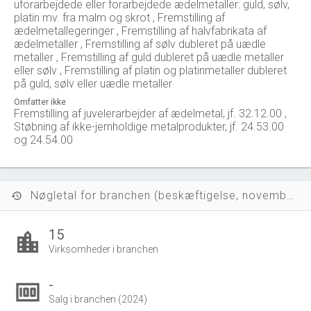
uforarbejdede eller forarbejdede ædelmetaller: guld, sølv,
platin mv. fra malm og skrot , Fremstilling af
ædelmetallegeringer , Fremstilling af halvfabrikata af
ædelmetaller , Fremstilling af sølv dubleret på uædle
metaller , Fremstilling af guld dubleret på uædle metaller
eller sølv , Fremstilling af platin og platinmetaller dubleret
på guld, sølv eller uædle metaller
Omfatter ikke
Fremstilling af juvelerarbejder af ædelmetal, jf. 32.12.00 ,
Støbning af ikke-jernholdige metalprodukter, jf. 24.53.00
og 24.54.00
Nøgletal for branchen (beskæftigelse, november 2023)
history
15
location_city
Virksomheder i branchen
-
money
Salg i branchen (2024)