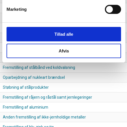
Fremstilling af rør og hule profiler og tilhørende fittings af stål
Marketing
Støbning af letmetalprodukter
Støbning af jernprodukter
Tillad alle
Fremstilling af kobber
Støbning af andre ikke-jernholdige metalprodukter
Afvis
Koldbehandling
Fremstilling af stålbånd ved koldvalsning
Oparbejdning af nukleart brændsel
Støbning af stålprodukter
Fremstilling af råjern og råstål samt jernlegeringer
Fremstilling af aluminium
Anden fremstilling af ikke-jernholdige metaller