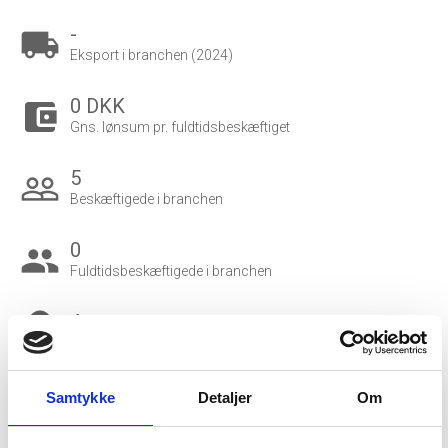
-
local_shipping
Eksport i branchen (2024)
0 DKK
account_balance_wallet
Gns. lønsum pr. fuldtidsbeskæftiget
5
people_outline
Beskæftigede i branchen
0
group
Fuldtidsbeskæftigede i branchen
4
Beskæftigede kvinder i branchen
1
Samtykke
Detaljer
Om
Beskæftigede mænd i branchen