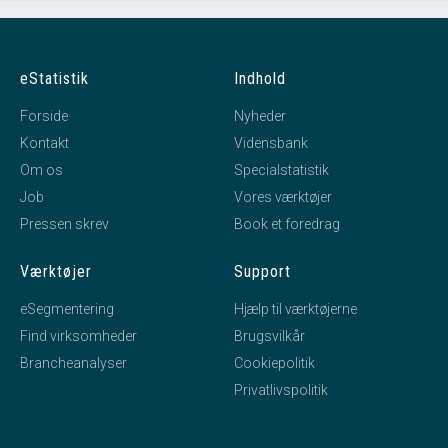
eStatistik
Indhold
Forside
Nyheder
Kontakt
Vidensbank
Om os
Specialstatistik
Job
Vores værktøjer
Pressen skrev
Book et foredrag
Værktøjer
Support
eSegmentering
Hjælp til værktøjerne
Find virksomheder
Brugsvilkår
Brancheanalyser
Cookiepolitik
Privatlivspolitik