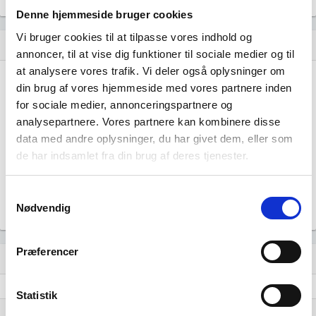
Gå til
Udvidet brancheanalyse
for historiske data.
Denne hjemmeside bruger cookies
Vi bruger cookies til at tilpasse vores indhold og
Nye og ophørte virksomheder pr. år
bar_chart
annoncer, til at vise dig funktioner til sociale medier og til
at analysere vores trafik. Vi deler også oplysninger om
6
din brug af vores hjemmeside med vores partnere inden
for sociale medier, annonceringspartnere og
4
analysepartnere. Vores partnere kan kombinere disse
data med andre oplysninger, du har givet dem, eller som
de har indsamlet fra din brug af deres tjenester.
2
Samtykkevalg
0
Nødvendig
…
…
…
…
…
…
…
…
…
…
…
Præferencer
Lignende brancher
question_answer
Fremstilling af stænger ved koldtrækning
Statistik
Fremstilling af tråd ved koldtrækning