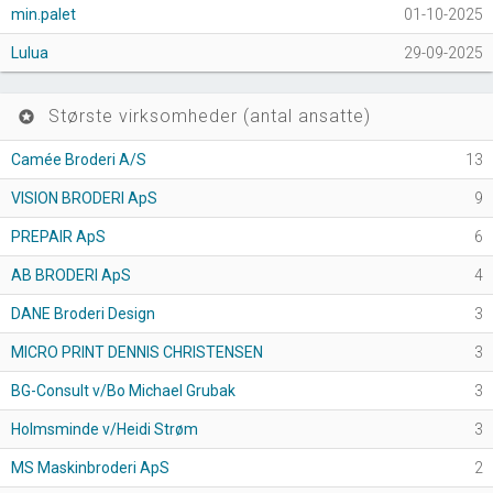
min.palet
01-10-2025
Lulua
29-09-2025
Største virksomheder (antal ansatte)
stars
Camée Broderi A/S
13
VISION BRODERI ApS
9
PREPAIR ApS
6
AB BRODERI ApS
4
DANE Broderi Design
3
MICRO PRINT DENNIS CHRISTENSEN
3
BG-Consult v/Bo Michael Grubak
3
Holmsminde v/Heidi Strøm
3
MS Maskinbroderi ApS
2