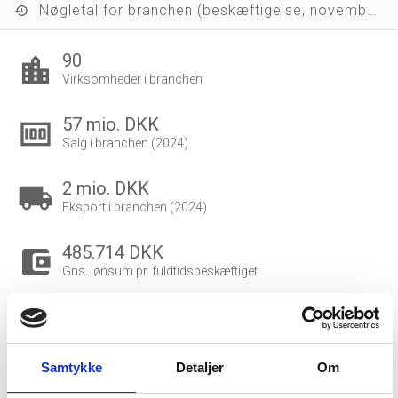
Nøgletal for branchen (beskæftigelse, november 2023)
history
90
location_city
Virksomheder i branchen
57 mio. DKK
money
Salg i branchen (2024)
2 mio. DKK
local_shipping
Eksport i branchen (2024)
485.714 DKK
account_balance_wallet
Gns. lønsum pr. fuldtidsbeskæftiget
78
people_outline
Beskæftigede i branchen
Samtykke
Detaljer
Om
35
group