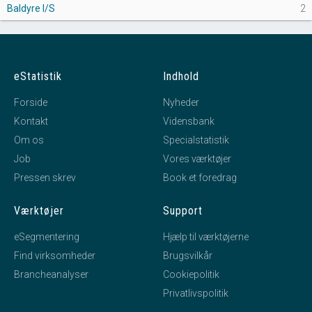
Baldyre I/S
2
eStatistik
Indhold
Forside
Nyheder
Kontakt
Vidensbank
Om os
Specialstatistik
Job
Vores værktøjer
Pressen skrev
Book et foredrag
Værktøjer
Support
eSegmentering
Hjælp til værktøjerne
Find virksomheder
Brugsvilkår
Brancheanalyser
Cookiepolitik
Privatlivspolitik