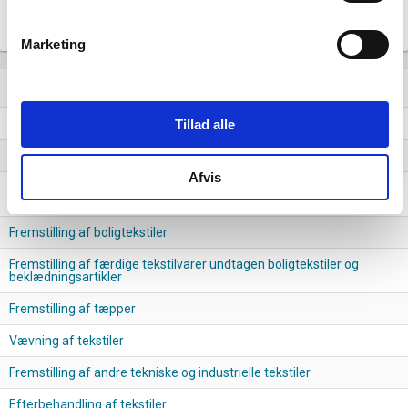
0
…
…
…
…
…
…
…
…
…
…
…
Marketing
Lignende brancher
question_answer
Tillad alle
Fremstilling af trikotagestoffer
Forbehandling og spinding af tekstilfibre
Afvis
Fremstilling af fiberdug og varer af fiberdug undtagen
beklædningsartikler
Fremstilling af boligtekstiler
Fremstilling af færdige tekstilvarer undtagen boligtekstiler og
beklædningsartikler
Fremstilling af tæpper
Vævning af tekstiler
Fremstilling af andre tekniske og industrielle tekstiler
Efterbehandling af tekstiler