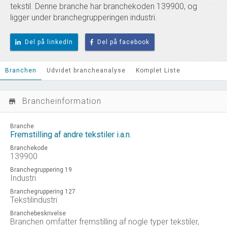
tekstil. Denne branche har branchekoden 139900, og
ligger under branchegrupperingen industri.
Del på linkedIn
Del på facebook
Branchen
Udvidet brancheanalyse
Komplet Liste
Brancheinformation
store_mall_directory
Branche
Fremstilling af andre tekstiler i.a.n.
Branchekode
139900
Branchegruppering 19
Industri
Branchegruppering 127
Tekstilindustri
Branchebeskrivelse
Branchen omfatter fremstilling af nogle typer tekstiler,