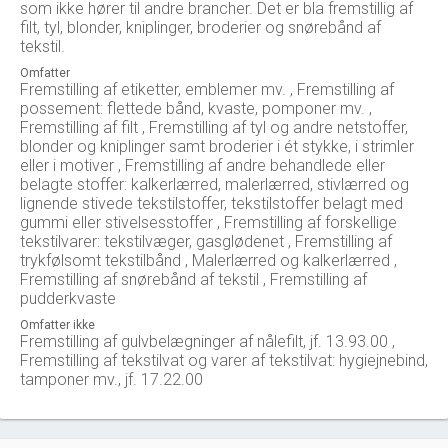
som ikke hører til andre brancher. Det er bla fremstillig af
filt, tyl, blonder, kniplinger, broderier og snørebånd af
tekstil.
Omfatter
Fremstilling af etiketter, emblemer mv. , Fremstilling af
possement: flettede bånd, kvaste, pomponer mv. ,
Fremstilling af filt , Fremstilling af tyl og andre netstoffer,
blonder og kniplinger samt broderier i ét stykke, i strimler
eller i motiver , Fremstilling af andre behandlede eller
belagte stoffer: kalkerlærred, malerlærred, stivlærred og
lignende stivede tekstilstoffer, tekstilstoffer belagt med
gummi eller stivelsesstoffer , Fremstilling af forskellige
tekstilvarer: tekstilvæger, gasglødenet , Fremstilling af
trykfølsomt tekstilbånd , Malerlærred og kalkerlærred ,
Fremstilling af snørebånd af tekstil , Fremstilling af
pudderkvaste
Omfatter ikke
Fremstilling af gulvbelægninger af nålefilt, jf. 13.93.00 ,
Fremstilling af tekstilvat og varer af tekstilvat: hygiejnebind,
tamponer mv., jf. 17.22.00