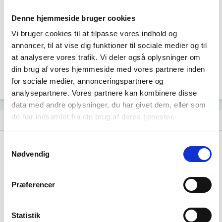
Fuldtidsbeskæftigede i branchen
Denne hjemmeside bruger cookies
56
Vi bruger cookies til at tilpasse vores indhold og
Beskæftigede kvinder i branchen
annoncer, til at vise dig funktioner til sociale medier og til
at analysere vores trafik. Vi deler også oplysninger om
22
din brug af vores hjemmeside med vores partnere inden
Beskæftigede mænd i branchen
for sociale medier, annonceringspartnere og
Gå til
Udvidet brancheanalyse
for historiske data.
analysepartnere. Vores partnere kan kombinere disse
data med andre oplysninger, du har givet dem, eller som
de har indsamlet fra din brug af deres tjenester.
Nye og ophørte virksomheder pr. år
bar_chart
Samtykkevalg
20
Nødvendig
15
Præferencer
10
5
Statistik