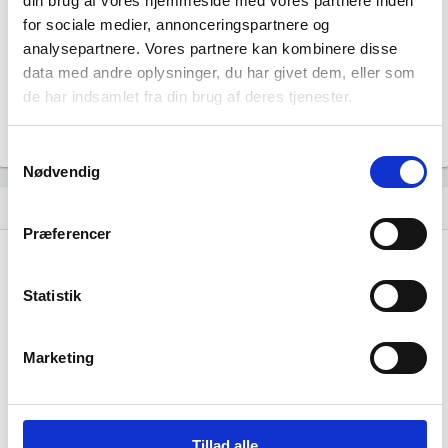
din brug af vores hjemmeside med vores partnere inden
0
for sociale medier, annonceringspartnere og
Beskæftigede kvinder i branchen
analysepartnere. Vores partnere kan kombinere disse
data med andre oplysninger, du har givet dem, eller som
2
de har indsamlet fra din brug af deres tjenester.
Beskæftigede mænd i branchen
Gå til
Udvidet brancheanalyse
for historiske data.
Samtykkevalg
Nødvendig
Nye og ophørte virksomheder pr. år
bar_chart
Præferencer
4
Statistik
3
2
Marketing
1
0
…
…
…
…
…
…
…
…
…
…
…
Tillad alle