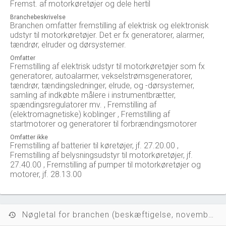
Fremst. af motorkøretøjer og dele hertil
Branchebeskrivelse
Branchen omfatter fremstilling af elektrisk og elektronisk
udstyr til motorkøretøjer. Det er fx generatorer, alarmer,
tændrør, elruder og dørsystemer.
Omfatter
Fremstilling af elektrisk udstyr til motorkøretøjer som fx
generatorer, autoalarmer, vekselstrømsgeneratorer,
tændrør, tændingsledninger, elrude, og -dørsystemer,
samling af indkøbte målere i instrumentbrætter,
spændingsregulatorer mv. , Fremstilling af
(elektromagnetiske) koblinger , Fremstilling af
startmotorer og generatorer til forbrændingsmotorer
Omfatter ikke
Fremstilling af batterier til køretøjer, jf. 27.20.00 ,
Fremstilling af belysningsudstyr til motorkøretøjer, jf.
27.40.00 , Fremstilling af pumper til motorkøretøjer og
motorer, jf. 28.13.00
Nøgletal for branchen (beskæftigelse, november 2023)
history