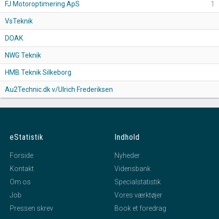
FJ Motoroptimering ApS
1
VsTeknik
DOAK
NWG Teknik
HMB Teknik Silkeborg
Au2Technic.dk v/Ulrich Frederiksen
eStatistik
Indhold
Forside
Nyheder
Kontakt
Vidensbank
Om os
Specialstatistik
Job
Vores værktøjer
Pressen skrev
Book et foredrag