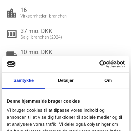
16
location_city
Virksomheder i branchen
37 mio. DKK
money
Salg i branchen (2024)
10 mio. DKK
local_shipping
Eksport i branchen (2024)
500.000 DKK
account_balance_wallet
Gns. lønsum pr. fuldtidsbeskæftiget
Samtykke
Detaljer
Om
2
people_outline
Beskæftigede i branchen
Denne hjemmeside bruger cookies
Vi bruger cookies til at tilpasse vores indhold og
2
group
annoncer, til at vise dig funktioner til sociale medier og til
Fuldtidsbeskæftigede i branchen
at analysere vores trafik. Vi deler også oplysninger om