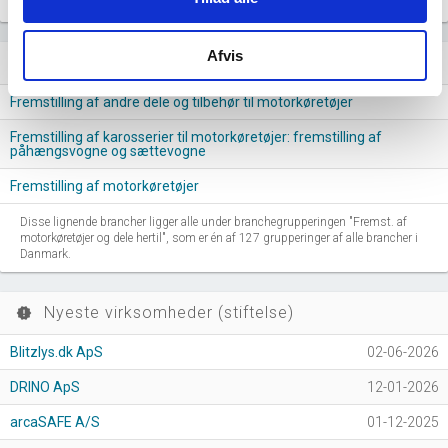
Afvis
Lignende brancher
question_answer
Fremstilling af andre dele og tilbehør til motorkøretøjer
Fremstilling af karosserier til motorkøretøjer: fremstilling af
påhængsvogne og sættevogne
Fremstilling af motorkøretøjer
Disse lignende brancher ligger alle under branchegrupperingen "Fremst. af
motorkøretøjer og dele hertil", som er én af 127 grupperinger af alle brancher i
Danmark.
Nyeste virksomheder (stiftelse)
new_releases
Blitzlys.dk ApS
02-06-2026
DRINO ApS
12-01-2026
arcaSAFE A/S
01-12-2025