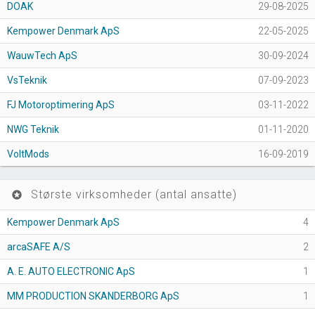
DOAK
29-08-2025
Kempower Denmark ApS
22-05-2025
WauwTech ApS
30-09-2024
VsTeknik
07-09-2023
FJ Motoroptimering ApS
03-11-2022
NWG Teknik
01-11-2020
VoltMods
16-09-2019
Største virksomheder (antal ansatte)
stars
Kempower Denmark ApS
4
arcaSAFE A/S
2
A. E. AUTO ELECTRONIC ApS
1
MM PRODUCTION SKANDERBORG ApS
1