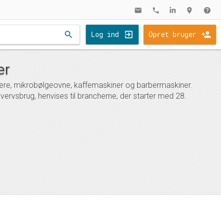
mail
phone
location_on
help
search
Log ind
Opret bruger
er
ugere, mikrobølgeovne, kaffemaskiner og barbermaskiner.
hvervsbrug, henvises til brancherne, der starter med 28.