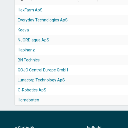
HexFarm ApS
Everyday Technologies ApS
Keeva
NJORD aqua ApS
Hapihanz
BN Technics
GOJO Central Europe GmbH
Lunacorp Technology ApS
O-Robotics ApS
Homeboten
eStatistik
Indhold