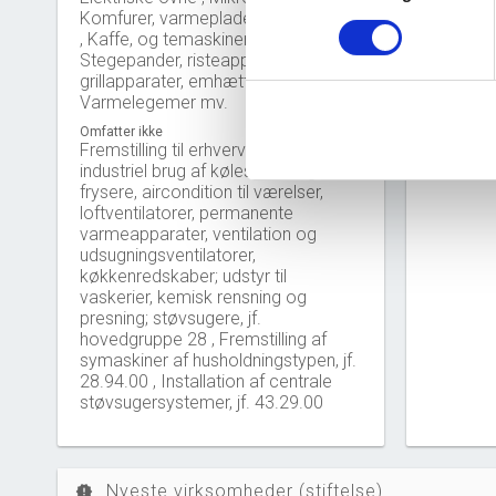
2
Komfurer, varmeplader , Brødristere
, Kaffe, og temaskiner ,
Stegepander, risteapparater,
0
grillapparater, emhætter ,
2
Varmelegemer mv.
Omfatter ikke
Fremstilling til erhvervsmæssig og
industriel brug af køleskabe og
frysere, aircondition til værelser,
loftventilatorer, permanente
varmeapparater, ventilation og
udsugningsventilatorer,
køkkenredskaber; udstyr til
vaskerier, kemisk rensning og
presning; støvsugere, jf.
hovedgruppe 28 , Fremstilling af
symaskiner af husholdningstypen, jf.
28.94.00 , Installation af centrale
støvsugersystemer, jf. 43.29.00
Nyeste virksomheder (stiftelse)
new_releases