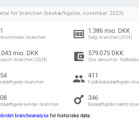
etal for branchen (beskæftigelse, november 2023)
31
1.386 mio. DKK
money
irksomheder i branchen
Salg i branchen (2024)
.043 mio. DKK
579.075 DKK
account_balance_wallet
ksport i branchen (2024)
Gns. lønsum pr. fuldtidsbe
454
411
group
eskæftigede i branchen
Fuldtidsbeskæftigede i br
108
346
eskæftigede kvinder i branchen
Beskæftigede mænd i bra
dvidet brancheanalyse
for historiske data.