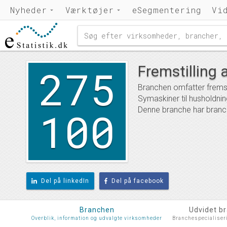
Nyheder
Værktøjer
eSegmentering
Vi
275
Fremstilling 
Branchen omfatter fremst
Symaskiner til husholdnin
100
Denne branche har branch
Del på linkedIn
Del på facebook
Branchen
Udvidet b
Overblik, information og udvalgte virksomheder
Branchespecialiser