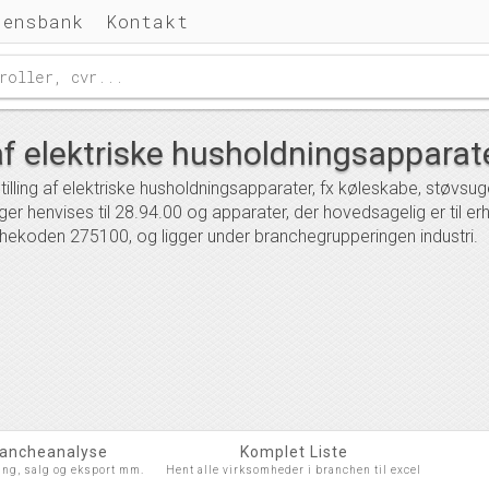
densbank
Kontakt
af elektriske husholdningsapparat
illing af elektriske husholdningsapparater, fx køleskabe, støvs
ger henvises til 28.94.00 og apparater, der hovedsagelig er til er
ekoden 275100, og ligger under branchegrupperingen industri.
rancheanalyse
Komplet Liste
ing, salg og eksport mm.
Hent alle virksomheder i branchen til excel