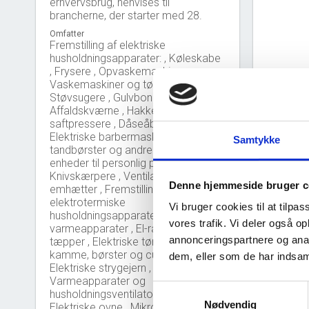
erhvervsbrug, henvises til
brancherne, der starter med 28.
Omfatter
Fremstilling af elektriske
husholdningsapparater: , Køleskabe
, Frysere , Opvaskemaskiner ,
Vaskemaskiner og tørretumblere ,
Støvsugere , Gulvbonemaskiner ,
Affaldskværne , Hakkere, blendere,
saftpressere , Dåseåbnere ,
Elektriske barbermaskiner, elektriske
Samtykke
tandbørster og andre elektriske
enheder til personlig pleje ,
Knivskærpere , Ventilatorer og
Denne hjemmeside bruger c
emhætter , Fremstilling af
Nye 
bar_chart
elektrotermiske
Vi bruger cookies til at tilpas
husholdningsapparater: , Elektriske
vores trafik. Vi deler også 
varmeapparater , El-radiatorer , El-
6
annonceringspartnere og anal
tæpper , Elektriske tørreapparater,
kamme, børster og curlere ,
dem, eller som de har indsaml
Elektriske strygejern ,
4
Varmeapparater og
Samtykkevalg
husholdningsventilatorer, bærbare ,
Nødvendig
Elektriske ovne , Mikrobølgeovne ,