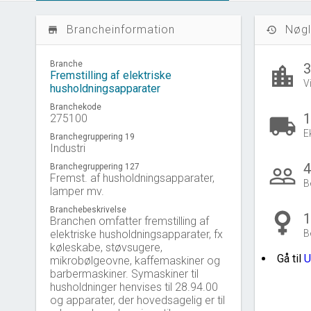
Brancheinformation
Nøgl
store_mall_directory
history
Branche
location_city
Fremstilling af elektriske
V
husholdningsapparater
Branchekode
1
275100
local_shipping
E
Branchegruppering 19
Industri
Branchegruppering 127
people_outline
Fremst. af husholdningsapparater,
B
lamper mv.
Branchebeskrivelse
Branchen omfatter fremstilling af
elektriske husholdningsapparater, fx
B
køleskabe, støvsugere,
Gå til
U
mikrobølgeovne, kaffemaskiner og
barbermaskiner. Symaskiner til
husholdninger henvises til 28.94.00
og apparater, der hovedsagelig er til