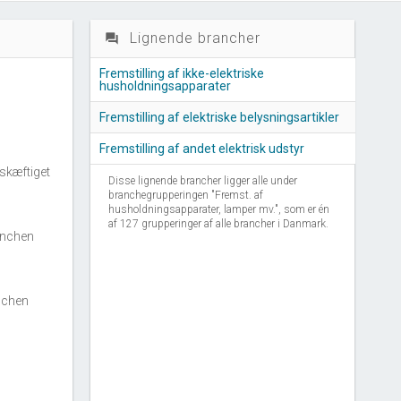
Lignende brancher
question_answer
Fremstilling af ikke-elektriske
husholdningsapparater
Fremstilling af elektriske belysningsartikler
Fremstilling af andet elektrisk udstyr
skæftiget
Disse lignende brancher ligger alle under
branchegrupperingen "Fremst. af
husholdningsapparater, lamper mv.", som er én
af 127 grupperinger af alle brancher i Danmark.
anchen
nchen