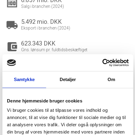
6.657 mio. DKK
money
Salg i branchen (2024)
5.492 mio. DKK
local_shipping
Eksport i branchen (2024)
623.343 DKK
account_balance_wallet
Gns. lønsum pr. fuldtidsbeskæftiget
2.383
people_outline
Beskæftigede i branchen
Samtykke
Detaljer
Om
2.339
group
Fuldtidsbeskæftigede i branchen
Denne hjemmeside bruger cookies
586
Vi bruger cookies til at tilpasse vores indhold og
Beskæftigede kvinder i branchen
annoncer, til at vise dig funktioner til sociale medier og til
at analysere vores trafik. Vi deler også oplysninger om
1.797
din brug af vores hjemmeside med vores partnere inden