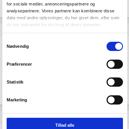
Beskæftigede mænd i branchen
for sociale medier, annonceringspartnere og
analysepartnere. Vores partnere kan kombinere disse
Gå til
Udvidet brancheanalyse
for historiske data.
data med andre oplysninger, du har givet dem, eller som
de har indsamlet fra din brug af deres tjenester.
Nye og ophørte virksomheder pr. år
bar_chart
Samtykkevalg
8
Nødvendig
6
Præferencer
4
2
Statistik
0
…
…
…
…
…
…
…
…
…
…
Marketing
Lignende brancher
question_answer
Tillad alle
Fremstilling af andre pumper og kompressorer