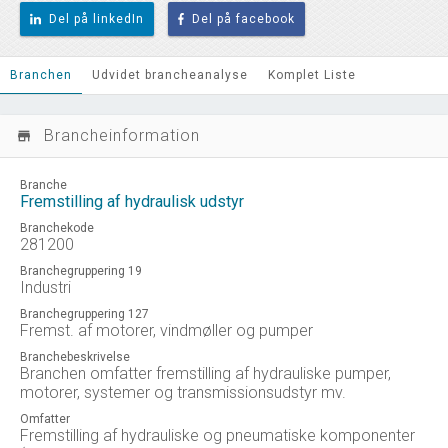
Del på linkedIn
Del på facebook
Branchen
Udvidet brancheanalyse
Komplet Liste
Brancheinformation
store_mall_directory
Branche
Fremstilling af hydraulisk udstyr
Branchekode
281200
Branchegruppering 19
Industri
Branchegruppering 127
Fremst. af motorer, vindmøller og pumper
Branchebeskrivelse
Branchen omfatter fremstilling af hydrauliske pumper,
motorer, systemer og transmissionsudstyr mv.
Omfatter
Fremstilling af hydrauliske og pneumatiske komponenter