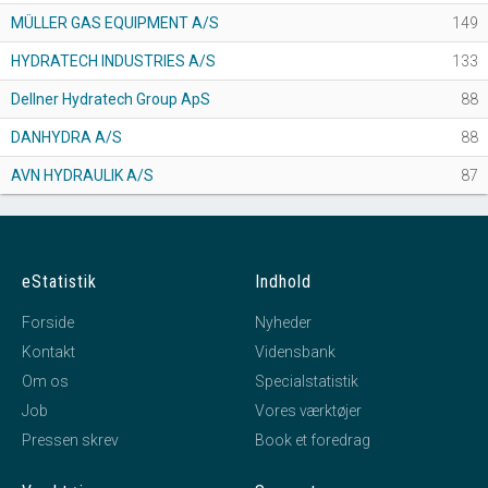
MÜLLER GAS EQUIPMENT A/S
149
HYDRATECH INDUSTRIES A/S
133
Dellner Hydratech Group ApS
88
DANHYDRA A/S
88
AVN HYDRAULIK A/S
87
eStatistik
Indhold
Forside
Nyheder
Kontakt
Vidensbank
Om os
Specialstatistik
Job
Vores værktøjer
Pressen skrev
Book et foredrag