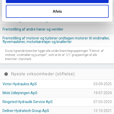
Fremstilling af lejer, tandhjul, tandhjulsudvekslinger og
Afvis
drivelementer
Fremstilling af vindmøller og dele hertil
Fremstilling af andre haner og ventiler
Fremstilling af motorer og turbiner undtagen motorer til vindmøller,
flyvemaskiner, motorkøretøjer og knallerter
Disse lignende brancher ligger alle under branchegrupperingen "Fremst. af
motorer, vindmøller og pumper", som er én af 127 grupperinger af alle
brancher i Danmark.
Nyeste virksomheder (stiftelse)
new_releases
Victor Hydraulics ApS
03-09-2025
Mols Udlejningen ApS
19-07-2024
Ringsted Hydraulik Service ApS
07-03-2023
Dellner Hydratech Group ApS
12-10-2021