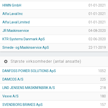
HIWIN GmbH
01-01-2021
Alfa Laval Inc
01-01-2021
Alfa Laval Limited
01-01-2021
JR Maskinservice
04-08-2020
KTR Systems Danmark ApS
02-06-2020
Smede- og Maskinservice ApS
22-11-2019
Største virksomheder (antal ansatte)
stars
DANFOSS POWER SOLUTIONS ApS
1052
DAMCOS A/S
225
LIND JENSENS MASKINFABRIK A/S
218
Vexve A/S
180
SVENDBORG BRAKES ApS
157