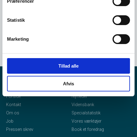
Præferencer
Statistik
Marketing
Tillad alle
Afvis
eStatistik
Indhold
Forside
Nyheder
Kontakt
Vidensbank
Om os
Specialstatistik
Job
Vores værktøjer
Pressen skrev
Book et foredrag