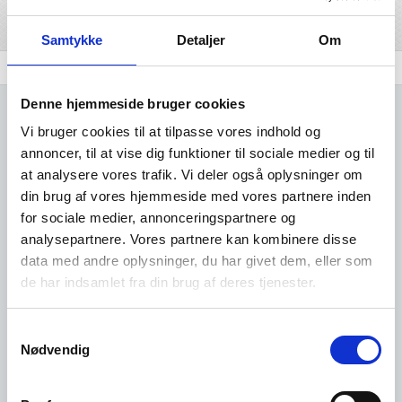
Del på linkedIn
Del på facebook
Samtykke
Detaljer
Om
Branchen
Udvidet brancheanalyse
Komplet Liste
Denne hjemmeside bruger cookies
Vi bruger cookies til at tilpasse vores indhold og
annoncer, til at vise dig funktioner til sociale medier og til
at analysere vores trafik. Vi deler også oplysninger om
Kun adgang for
din brug af vores hjemmeside med vores partnere inden
for sociale medier, annonceringspartnere og
analysepartnere. Vores partnere kan kombinere disse
brugere
data med andre oplysninger, du har givet dem, eller som
de har indsamlet fra din brug af deres tjenester.
Det er gratis at oprette sig som
Samtykkevalg
bruger i vores system.
Nødvendig
Opret dig her