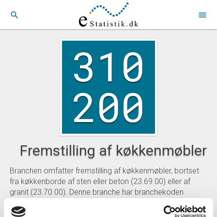
search
menu
310
200
Fremstilling af køkkenmøbler
Branchen omfatter fremstilling af køkkenmøbler, bortset
fra køkkenborde af sten eller beton (23.69.00) eller af
granit (23.70.00). Denne branche har branchekoden
310200, og ligger under branchegrupperingen industri.