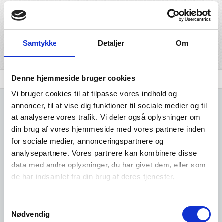
gearkasser, koblinger, rullekæder mv. Denne branche har
branchekoden 281500, og ligger under
branchegrupperingen industri.
Samtykke
Detaljer
Om
Del på linkedIn
Del på facebook
Denne hjemmeside bruger cookies
Branchen
Udvidet brancheanalyse
Komplet Liste
Vi bruger cookies til at tilpasse vores indhold og
annoncer, til at vise dig funktioner til sociale medier og til
at analysere vores trafik. Vi deler også oplysninger om
din brug af vores hjemmeside med vores partnere inden
for sociale medier, annonceringspartnere og
Kun adgang for
analysepartnere. Vores partnere kan kombinere disse
data med andre oplysninger, du har givet dem, eller som
brugere
de har indsamlet fra din brug af deres tjenester.
Samtykkevalg
Det er gratis at oprette sig som
Nødvendig