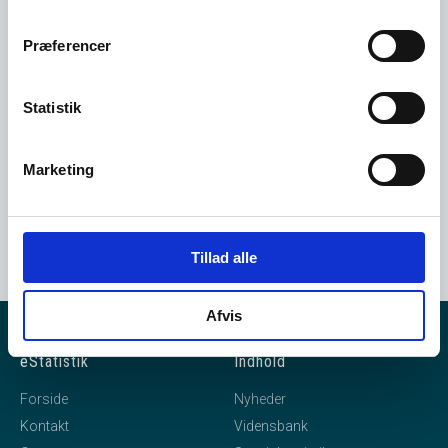
bruger i vores system.
Præferencer
Opret dig her
Statistik
Marketing
Tillad alle
Afvis
eStatistik
Indhold
Forside
Nyheder
Kontakt
Vidensbank