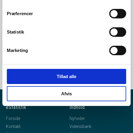
bruger i vores system.
Præferencer
Opret dig her
Statistik
Marketing
Tillad alle
Afvis
eStatistik
Indhold
Forside
Nyheder
Kontakt
Vidensbank