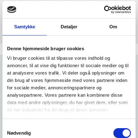
drænrør og andre konstruktionsmæssige byggematerialer
af brændt ler. Denne branche har branchekoden 233200,
og ligger under branchegrupperingen industri.
Samtykke
Detaljer
Om
Del på linkedIn
Del på facebook
Denne hjemmeside bruger cookies
Branchen
Udvidet brancheanalyse
Komplet Liste
Vi bruger cookies til at tilpasse vores indhold og
annoncer, til at vise dig funktioner til sociale medier og til
at analysere vores trafik. Vi deler også oplysninger om
din brug af vores hjemmeside med vores partnere inden
for sociale medier, annonceringspartnere og
Kun adgang for
analysepartnere. Vores partnere kan kombinere disse
data med andre oplysninger, du har givet dem, eller som
brugere
de har indsamlet fra din brug af deres tjenester.
Samtykkevalg
Det er gratis at oprette sig som
Nødvendig