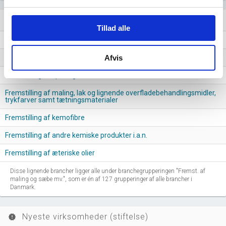
Lignende brancher
question_answer
Tillad alle
Fremstilling af lim
Afvis
Fremstilling af sæbe, rengørings- og rensemidler samt poleremidler
Fremstilling af sprængstoffer
Fremstilling af maling, lak og lignende overfladebehandlingsmidler,
trykfarver samt tætningsmaterialer
Fremstilling af kemofibre
Fremstilling af andre kemiske produkter i.a.n.
Fremstilling af æteriske olier
Disse lignende brancher ligger alle under branchegrupperingen "Fremst. af
maling og sæbe mv.", som er én af 127 grupperinger af alle brancher i
Danmark.
Nyeste virksomheder (stiftelse)
new_releases