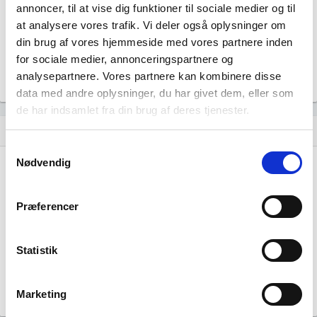
annoncer, til at vise dig funktioner til sociale medier og til
Beskæftigede kvinder i branchen
at analysere vores trafik. Vi deler også oplysninger om
din brug af vores hjemmeside med vores partnere inden
344
for sociale medier, annonceringspartnere og
Beskæftigede mænd i branchen
analysepartnere. Vores partnere kan kombinere disse
Gå til
Udvidet brancheanalyse
for historiske data.
data med andre oplysninger, du har givet dem, eller som
de har indsamlet fra din brug af deres tjenester.
Nye og ophørte virksomheder pr. år
bar_chart
Samtykkevalg
Nødvendig
60
Præferencer
40
20
Statistik
0
Marketing
…
…
…
…
…
…
…
…
…
…
…