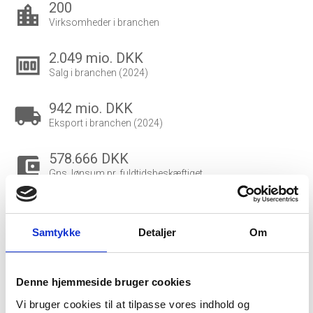
200
location_city
Virksomheder i branchen
2.049 mio. DKK
money
Salg i branchen (2024)
942 mio. DKK
local_shipping
Eksport i branchen (2024)
578.666 DKK
account_balance_wallet
Gns. lønsum pr. fuldtidsbeskæftiget
892
people_outline
Beskæftigede i branchen
Samtykke
Detaljer
Om
750
group
Fuldtidsbeskæftigede i branchen
Denne hjemmeside bruger cookies
Vi bruger cookies til at tilpasse vores indhold og
548