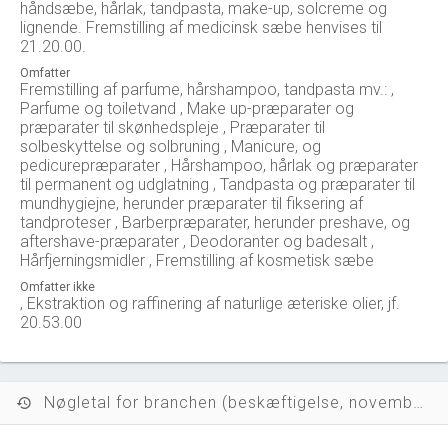
håndsæbe, hårlak, tandpasta, make-up, solcreme og
lignende. Fremstilling af medicinsk sæbe henvises til
21.20.00.
Omfatter
Fremstilling af parfume, hårshampoo, tandpasta mv.: ,
Parfume og toiletvand , Make up-præparater og
præparater til skønhedspleje , Præparater til
solbeskyttelse og solbruning , Manicure, og
pedicurepræparater , Hårshampoo, hårlak og præparater
til permanent og udglatning , Tandpasta og præparater til
mundhygiejne, herunder præparater til fiksering af
tandproteser , Barberpræparater, herunder preshave, og
aftershave-præparater , Deodoranter og badesalt ,
Hårfjerningsmidler , Fremstilling af kosmetisk sæbe
Omfatter ikke
, Ekstraktion og raffinering af naturlige æteriske olier, jf.
20.53.00
Nøgletal for branchen (beskæftigelse, november 2023)
history