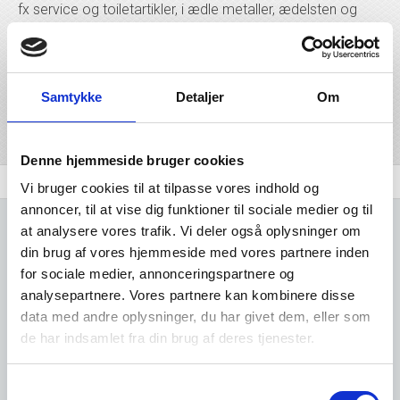
fx service og toiletartikler, i ædle metaller, ædelsten og
perler, samt bearbejdning af perler og ædelstene.
Branchen omfatter også fremstilling af laboratorieartikler
af ædelmetal. Denne branche har branchekoden 321200,
og ligger under branchegrupperingen industri.
Samtykke
Detaljer
Om
Del på linkedIn
Del på facebook
Denne hjemmeside bruger cookies
Branchen
Udvidet brancheanalyse
Komplet Liste
Vi bruger cookies til at tilpasse vores indhold og
annoncer, til at vise dig funktioner til sociale medier og til
at analysere vores trafik. Vi deler også oplysninger om
din brug af vores hjemmeside med vores partnere inden
for sociale medier, annonceringspartnere og
analysepartnere. Vores partnere kan kombinere disse
Kun adgang for
data med andre oplysninger, du har givet dem, eller som
de har indsamlet fra din brug af deres tjenester.
brugere
Samtykkevalg