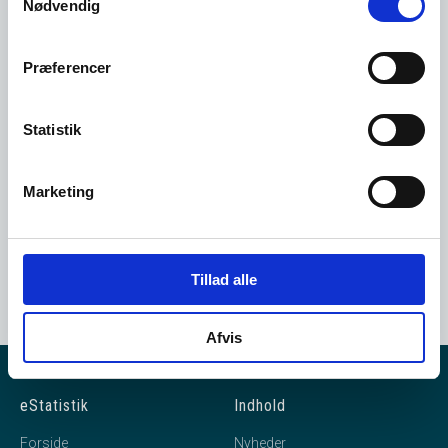
Nødvendig
Det er gratis at oprette sig som
bruger i vores system.
Præferencer
Opret dig her
Statistik
Marketing
Tillad alle
Afvis
eStatistik
Indhold
Forside
Nyheder