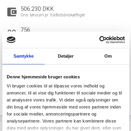
506.230 DKK
account_balance_wallet
Gns. lønsum pr. fuldtidsbeskæftiget
756
people_outline
Beskæftigede i branchen
642
group
Samtykke
Detaljer
Om
Fuldtidsbeskæftigede i branchen
93
Denne hjemmeside bruger cookies
Beskæftigede kvinder i branchen
Vi bruger cookies til at tilpasse vores indhold og
663
annoncer, til at vise dig funktioner til sociale medier og til
Beskæftigede mænd i branchen
at analysere vores trafik. Vi deler også oplysninger om
din brug af vores hjemmeside med vores partnere inden
Gå til
Udvidet brancheanalyse
for historiske data.
for sociale medier, annonceringspartnere og
analysepartnere. Vores partnere kan kombinere disse
Nye og ophørte virksomheder pr. år
bar_chart
data med andre oplysninger, du har givet dem, eller som