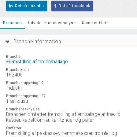
Del på linkedIn
Del på facebook
Branchen
Udvidet brancheanalyse
Komplet Liste
Brancheinformation
store_mall_directory
Branche
Fremstilling af træemballage
Branchekode
162400
Branchegruppering 19
Industri
Branchegruppering 127
Træindustri
Branchebeskrivelse
Branchen omfatter fremstilling af emballage af træ, fx
kasser, kabeltromler, kar, tønder og paller.
Omfatter
Fremstilling af pakkasser, tremmekasser, tromler og