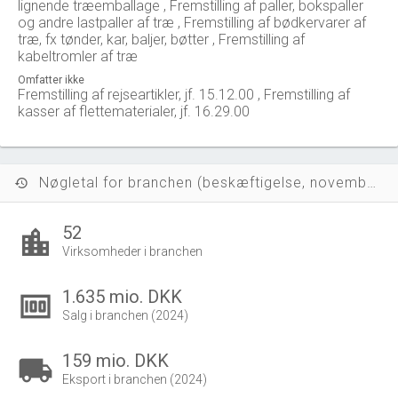
lignende træemballage , Fremstilling af paller, bokspaller
og andre lastpaller af træ , Fremstilling af bødkervarer af
træ, fx tønder, kar, baljer, bøtter , Fremstilling af
kabeltromler af træ
Omfatter ikke
Fremstilling af rejseartikler, jf. 15.12.00 , Fremstilling af
kasser af flettematerialer, jf. 16.29.00
Nøgletal for branchen (beskæftigelse, november 2023)
history
52
location_city
Virksomheder i branchen
1.635 mio. DKK
money
Salg i branchen (2024)
159 mio. DKK
local_shipping
Eksport i branchen (2024)