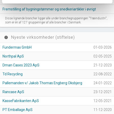
Fremstilling af finerplader og træbaserede plader
Fremstilling af bygningstømmer og snedkeriartikler i øvrigt
Disse lignende brancher ligger alle under branchegrupperingen "Træindustri",
som er én af 127 grupperinger af alle brancher i Danmark.
Nyeste virksomheder (stiftelse)
new_releases
Fundermax GmbH
01-03-2026
Northpal ApS
02-05-2025
Dman Cases 2023 ApS
21-12-2023
Td Recycling
22-08-2022
Pallemanden v/ Jakob Thomas Engberg Oksbjerg
24-01-2022
Rancase ApS
23-12-2021
KasseFabrikanten ApS
12-05-2021
PT Emballage ApS
11-12-2020