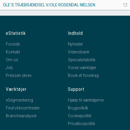
OLE`S TRÆBRÆNDSEL V/OLE ROSENDAL NIELSEN
12
eStatistik
Indhold
Forside
Nyheder
Kontakt
Vidensbank
Om os
Specialstatistik
Job
Vores værktøjer
Pressen skrev
Book et foredrag
Værktøjer
Support
eSegmentering
Hjælp til værktøjerne
Find virksomheder
Brugsvilkår
Brancheanalyser
Cookiepolitik
Privatlivspolitik