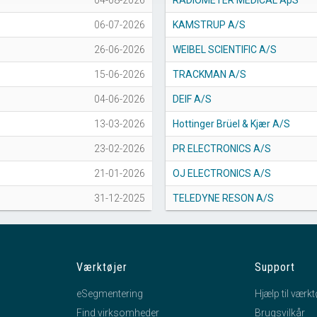
04-08-2026
RADIOMETER MEDICAL ApS
06-07-2026
KAMSTRUP A/S
26-06-2026
WEIBEL SCIENTIFIC A/S
15-06-2026
TRACKMAN A/S
04-06-2026
DEIF A/S
13-03-2026
Hottinger Brüel & Kjær A/S
23-02-2026
PR ELECTRONICS A/S
21-01-2026
OJ ELECTRONICS A/S
31-12-2025
TELEDYNE RESON A/S
Værktøjer
Support
eSegmentering
Hjælp til værkt
Find virksomheder
Brugsvilkår