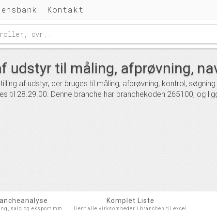
densbank
Kontakt
af udstyr til måling, afprøvning, n
ling af udstyr, der bruges til måling, afprøvning, kontrol, søgning 
es til 28.29.00. Denne branche har branchekoden 265100, og ligg
rancheanalyse
Komplet Liste
ing, salg og eksport mm.
Hent alle virksomheder i branchen til excel