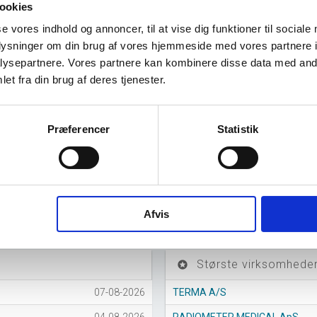
ookies
og ophørte virksomheder pr. år
se vores indhold og annoncer, til at vise dig funktioner til sociale
oplysninger om din brug af vores hjemmeside med vores partnere i
ysepartnere. Vores partnere kan kombinere disse data med andr
et fra din brug af deres tjenester.
Præferencer
Statistik
016
2017
2018
2019
2020
2021
2022
2023
2024
202
Afvis
Største virksomheder
stars
07-08-2026
TERMA A/S