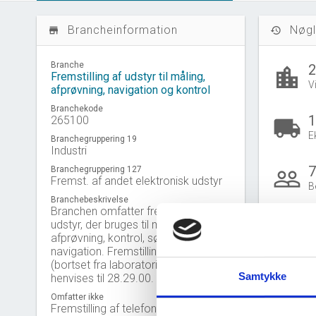
Brancheinformation
Nøgl
store_mall_directory
history
Branche
location_city
Fremstilling af udstyr til måling,
V
afprøvning, navigation og kontrol
Branchekode
1
265100
local_shipping
E
Branchegruppering 19
Industri
7
Branchegruppering 127
people_outline
Fremst. af andet elektronisk udstyr
B
Branchebeskrivelse
Branchen omfatter fremstilling af
2
udstyr, der bruges til måling,
afprøvning, kontrol, søgning eller
B
navigation. Fremstilling af vægte
Gå til
U
(bortset fra laboratorievægte)
Samtykke
henvises til 28.29.00.
Omfatter ikke
Fremstilling af telefonsvarere, jf.