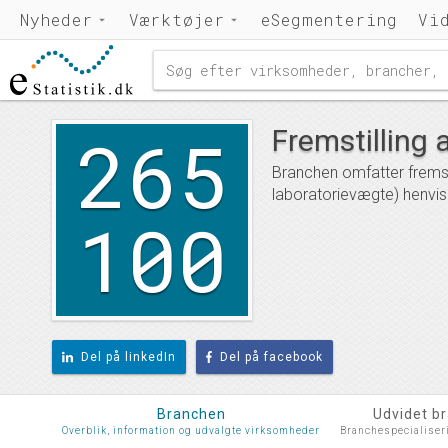
Nyheder
Værktøjer
eSegmentering
Vi
265
Fremstilling 
Branchen omfatter fremstil
laboratorievægte) henvis
100
Del på linkedIn
Del på facebook
Branchen
Udvidet b
Overblik, information og udvalgte virksomheder
Branchespecialiser