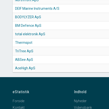
Northfront ApS
DEIF Marine Instruments A/S
BODYLYZER ApS
BM Defence ApS
total elektronik ApS
Thermspot
TriTree ApS
ABSee ApS
AceHigh ApS
eStatistik
Indhold
Forside
Nyheder
Kontakt
Vidensbank