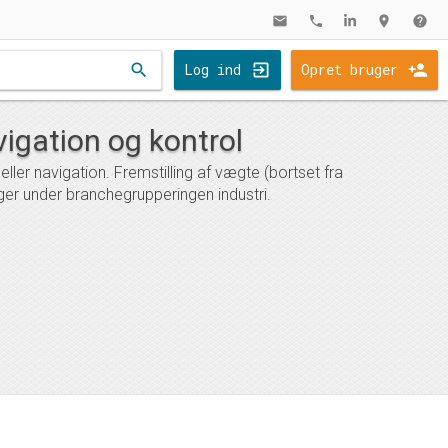
mail
phone
location_on
help
search
Log ind
Opret bruger
avigation og kontrol
eller navigation. Fremstilling af vægte (bortset fra
er under branchegrupperingen industri.