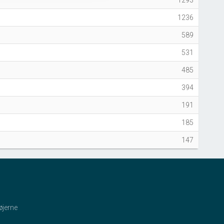
1293
1236
589
531
485
394
191
185
147
øjerne