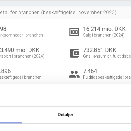
etal for branchen (beskæftigelse, november 2023)
298
16.214 mio. DKK
money
irksomheder i branchen
Salg i branchen (2024)
3.490 mio. DKK
732.851 DKK
account_balance_wallet
ksport i branchen (2024)
Gns. lønsum pr. fuldtidsbe
.896
7.464
group
eskæftigede i branchen
Fuldtidsbeskæftigede i br
.498
5.398
eskæftigede kvinder i branchen
Beskæftigede mænd i bra
dvidet brancheanalyse
for historiske data.
Detaljer