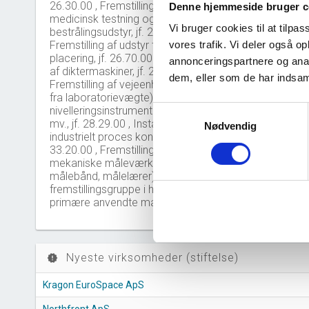
26.30.00 , Fremstilling af udstyr til
Denne hjemmeside bruger c
medicinsk testning og
Nye 
bar_chart
Vi bruger cookies til at tilpas
bestrålingsudstyr, jf. 26.60.90 ,
Fremstilling af udstyr til optisk
vores trafik. Vi deler også 
30
placering, jf. 26.70.00 , Fremstilling
annonceringspartnere og anal
af diktermaskiner, jf. 28.23.00 ,
dem, eller som de har indsaml
Fremstilling af vejeenheder (bortset
20
fra laboratorievægte),
Samtykkevalg
nivelleringsinstrumenter, målebånd
mv., jf. 28.29.00 , Installation af
Nødvendig
10
industrielt proces kontroludstyr, jf.
33.20.00 , Fremstilling af enkle
mekaniske måleværktøjer (fx
0
målebånd, målelærer), jf.
2
fremstillingsgruppe i henhold til det
primære anvendte materiale
Nyeste virksomheder (stiftelse)
new_releases
Kragon EuroSpace ApS