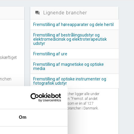
Lignende brancher
question_answer
Fremstilling af høreapparater og dele hertil
Fremstilling af bestrålingsudstyr og
elektromedicinsk og elektroterapeutisk
udstyr
Fremstilling af ure
skæftiget
Fremstilling af magnetiske og optiske
media
anchen
Fremstilling af optiske instrumenter og
fotografisk udstyr
Disse lignende brancher ligger alle under
branchegrupperingen "Fremst. af andet
nchen
elektronisk udstyr", som er én af 127
grupperinger af alle brancher i Danmark.
Om