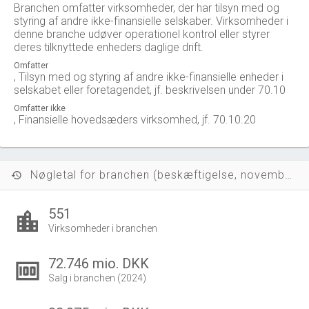
Branchen omfatter virksomheder, der har tilsyn med og
styring af andre ikke-finansielle selskaber. Virksomheder i
denne branche udøver operationel kontrol eller styrer
deres tilknyttede enheders daglige drift.
Omfatter
, Tilsyn med og styring af andre ikke-finansielle enheder i
selskabet eller foretagendet, jf. beskrivelsen under 70.10
Omfatter ikke
, Finansielle hovedsæders virksomhed, jf. 70.10.20
Nøgletal for branchen (beskæftigelse, november 2023)
history
551
location_city
Virksomheder i branchen
72.746 mio. DKK
money
Salg i branchen (2024)