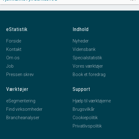
eStatistik
Indhold
Forside
Nyheder
Kontakt
Vidensbank
Om os
Specialstatistik
Job
Vores værktøjer
Pressen skrev
Book et foredrag
Værktøjer
Support
eSegmentering
Hjælp til værktøjerne
Find virksomheder
Brugsvilkår
Brancheanalyser
Cookiepolitik
Privatlivspolitik