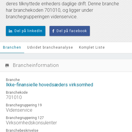
deres tilknyttede enheders daglige drift. Denne branche
har branchekoden 701010, og ligger under
branchegrupperingen videnservice.
Del på linkedIn
Del på facebook
Branchen
Udvidet brancheanalyse
Komplet Liste
Brancheinformation
store_mall_directory
Branche
Ikke-finansielle hovedsæders virksomhed
Branchekode
701010
Branchegruppering 19
Videnservice
Branchegruppering 127
Virksomhedskonsulenter
Branchebeskrivelse