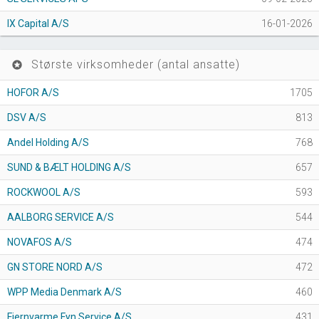
IX Capital A/S
16-01-2026
Største virksomheder (antal ansatte)
stars
HOFOR A/S
1705
DSV A/S
813
Andel Holding A/S
768
SUND & BÆLT HOLDING A/S
657
ROCKWOOL A/S
593
AALBORG SERVICE A/S
544
NOVAFOS A/S
474
GN STORE NORD A/S
472
WPP Media Denmark A/S
460
Fjernvarme Fyn Service A/S
431