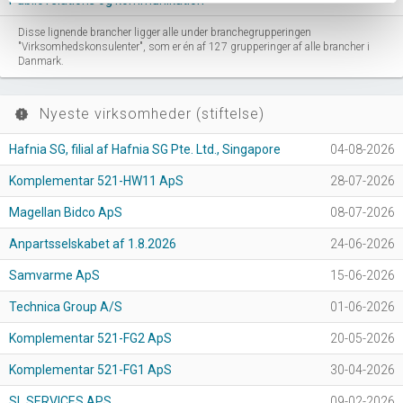
Public relations og kommunikation
Disse lignende brancher ligger alle under branchegrupperingen
"Virksomhedskonsulenter", som er én af 127 grupperinger af alle brancher i
Danmark.
Nyeste virksomheder (stiftelse)
new_releases
Hafnia SG, filial af Hafnia SG Pte. Ltd., Singapore
04-08-2026
Komplementar 521-HW11 ApS
28-07-2026
Magellan Bidco ApS
08-07-2026
Anpartsselskabet af 1.8.2026
24-06-2026
Samvarme ApS
15-06-2026
Technica Group A/S
01-06-2026
Komplementar 521-FG2 ApS
20-05-2026
Komplementar 521-FG1 ApS
30-04-2026
SL SERVICES APS
09-02-2026