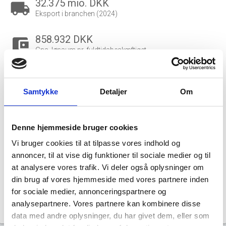
32.375 mio. DKK
local_shipping
Eksport i branchen (2024)
858.932 DKK
account_balance_wallet
Gns. lønsum pr. fuldtidsbeskæftiget
19.875
people_outline
Beskæftigede i branchen
Samtykke
Detaljer
Om
19.161
group
Fuldtidsbeskæftigede i branchen
Denne hjemmeside bruger cookies
Vi bruger cookies til at tilpasse vores indhold og
7.938
annoncer, til at vise dig funktioner til sociale medier og til
Beskæftigede kvinder i branchen
at analysere vores trafik. Vi deler også oplysninger om
din brug af vores hjemmeside med vores partnere inden
11.937
for sociale medier, annonceringspartnere og
Beskæftigede mænd i branchen
analysepartnere. Vores partnere kan kombinere disse
Gå til
Udvidet brancheanalyse
for historiske data.
data med andre oplysninger, du har givet dem, eller som