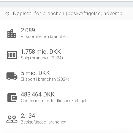
Nøgletal for branchen (beskæftigelse, november 2023)
history
2.089
location_city
Virksomheder i branchen
1.758 mio. DKK
money
Salg i branchen (2024)
5 mio. DKK
local_shipping
Eksport i branchen (2024)
483.464 DKK
account_balance_wallet
Gns. lønsum pr. fuldtidsbeskæftiget
2.134
people_outline
Beskæftigede i branchen