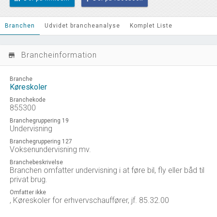
Branchen
Udvidet brancheanalyse
Komplet Liste
Brancheinformation
store_mall_directory
Branche
Køreskoler
Branchekode
855300
Branchegruppering 19
Undervisning
Branchegruppering 127
Voksenundervisning mv.
Branchebeskrivelse
Branchen omfatter undervisning i at føre bil, fly eller båd til
privat brug.
Omfatter ikke
, Køreskoler for erhvervschauffører, jf. 85.32.00