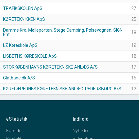
TRAFIKSKOLEN ApS
27
KØRETEKNIKKEN ApS
25
Damme Kro, Mølleporten, Stege Camping, Pølsevognen, SIGN
19
Ent.
LZ Køreskole ApS
18
LISBETHS KØRESKOLE ApS
18
STORKØBENHAVNS KØRETEKNISKE ANLÆG A/S
17
Glatbane.dk A/S
15
KØRELÆRERNES KØRETEKNISKE ANLÆG. PEDERSBORG A/S
12
eStatistik
Indhold
Forside
Nyheder