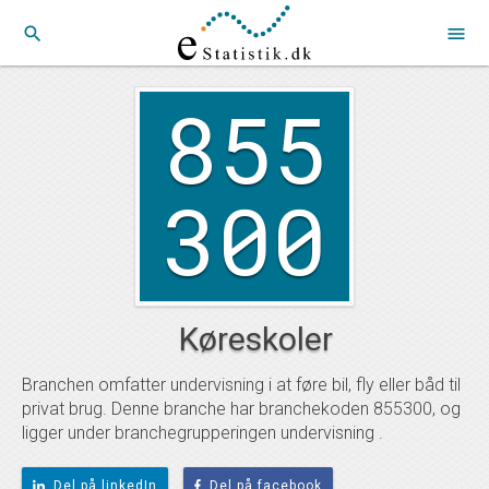
search
menu
855
300
Køreskoler
Branchen omfatter undervisning i at føre bil, fly eller båd til
privat brug. Denne branche har branchekoden 855300, og
ligger under branchegrupperingen undervisning .
Del på linkedIn
Del på facebook