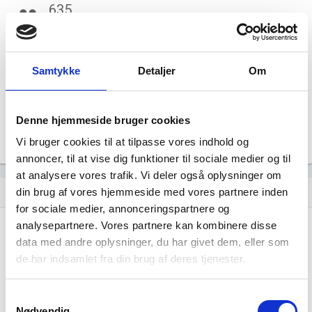
635
group
Fuldtidsbeskæftigede i branchen
605
Samtykke
Detaljer
Om
Beskæftigede kvinder i branchen
1.529
Denne hjemmeside bruger cookies
Beskæftigede mænd i branchen
Vi bruger cookies til at tilpasse vores indhold og
Gå til
Udvidet brancheanalyse
for historiske data.
annoncer, til at vise dig funktioner til sociale medier og til
at analysere vores trafik. Vi deler også oplysninger om
Nye og ophørte virksomheder pr. år
din brug af vores hjemmeside med vores partnere inden
bar_chart
for sociale medier, annonceringspartnere og
analysepartnere. Vores partnere kan kombinere disse
300
data med andre oplysninger, du har givet dem, eller som
de har indsamlet fra din brug af deres tjenester.
200
Samtykkevalg
100
Nødvendig