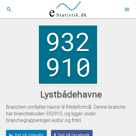
search
menu
932
910
Lystbådehavne
Branchen omfatter havne til fritidsformål. Denne branche
har branchekoden 932910, og ligger under
branchegrupperingen kultur og fritid .
Del på linkedIn
Del på facebook