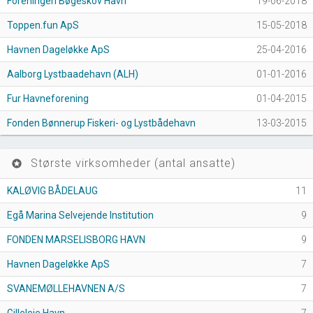
Foreningen Bøgeskov Havn
19-06-2018
Toppen.fun ApS
15-05-2018
Havnen Dageløkke ApS
25-04-2016
Aalborg Lystbaadehavn (ALH)
01-01-2016
Fur Havneforening
01-04-2015
Fonden Bønnerup Fiskeri- og Lystbådehavn
13-03-2015
Største virksomheder (antal ansatte)
stars
KALØVIG BÅDELAUG
11
Egå Marina Selvejende Institution
9
FONDEN MARSELISBORG HAVN
9
Havnen Dageløkke ApS
7
SVANEMØLLEHAVNEN A/S
7