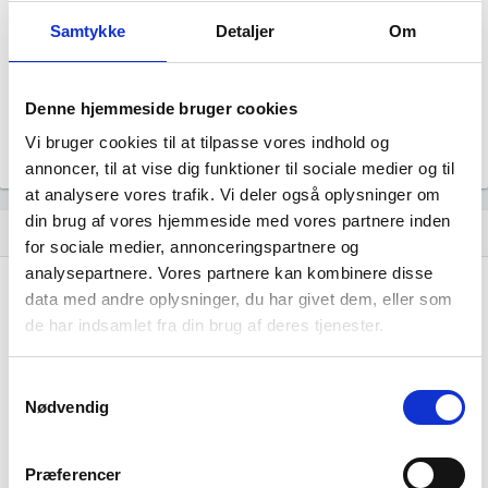
53
Samtykke
Detaljer
Om
Beskæftigede kvinder i branchen
227
Denne hjemmeside bruger cookies
Beskæftigede mænd i branchen
Vi bruger cookies til at tilpasse vores indhold og
Gå til
Udvidet brancheanalyse
for historiske data.
annoncer, til at vise dig funktioner til sociale medier og til
at analysere vores trafik. Vi deler også oplysninger om
din brug af vores hjemmeside med vores partnere inden
Nye og ophørte virksomheder pr. år
bar_chart
for sociale medier, annonceringspartnere og
analysepartnere. Vores partnere kan kombinere disse
6
data med andre oplysninger, du har givet dem, eller som
de har indsamlet fra din brug af deres tjenester.
4
Samtykkevalg
Nødvendig
2
Præferencer
0
…
…
…
…
…
…
…
…
…
…