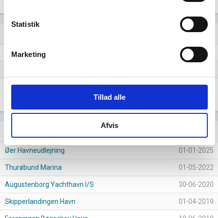
Statistik
Lignende brancher
question_answer
Andre forlystelser og fritidsaktiviteter
Marketing
Forlystelsesparker o.l.
Disse lignende brancher ligger alle under branchegrupperingen
"Forlystelsesparker og andre fritidsaktiviteter", som er én af 127 grupperinger
Tillad alle
af alle brancher i Danmark.
Afvis
Nyeste virksomheder (stiftelse)
new_releases
Øer Havneudlejning
01-01-2025
Thurøbund Marina
01-05-2022
Augustenborg Yachthavn I/S
30-06-2020
Skipperlandingen Havn
01-04-2019