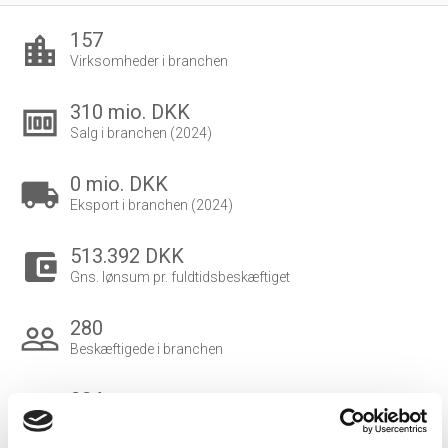
157
location_city
Virksomheder i branchen
310 mio. DKK
money
Salg i branchen (2024)
0 mio. DKK
local_shipping
Eksport i branchen (2024)
513.392 DKK
account_balance_wallet
Gns. lønsum pr. fuldtidsbeskæftiget
280
people_outline
Beskæftigede i branchen
224
group
Fuldtidsbeskæftigede i branchen