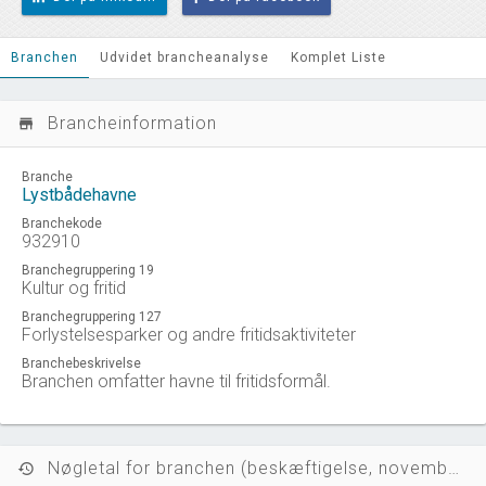
Branchen
Udvidet brancheanalyse
Komplet Liste
Brancheinformation
store_mall_directory
Branche
Lystbådehavne
Branchekode
932910
Branchegruppering 19
Kultur og fritid
Branchegruppering 127
Forlystelsesparker og andre fritidsaktiviteter
Branchebeskrivelse
Branchen omfatter havne til fritidsformål.
Nøgletal for branchen (beskæftigelse, november 2023)
history