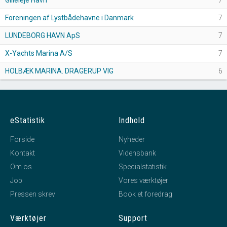
Gilleleje Havn
7
Foreningen af Lystbådehavne i Danmark
7
LUNDEBORG HAVN ApS
7
X-Yachts Marina A/S
7
HOLBÆK MARINA. DRAGERUP VIG
6
eStatistik
Indhold
Forside
Nyheder
Kontakt
Vidensbank
Om os
Specialstatistik
Job
Vores værktøjer
Pressen skrev
Book et foredrag
Værktøjer
Support