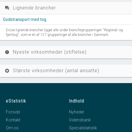
Lignende brancher
question_answer
Godstransport med tog
Disse lignende brancher ligger alle under branchegrupperingen "Regional- og
fjerntog", som er én af 127 grupperinger af alle brancher i Danmark.
Nyeste virksomheder (stiftelse)
new_releases
Største virksomheder (antal ansatte)
stars
eStatistik
Indhold
Forside
Nyheder
Kontakt
Vidensbank
Om os
Specialstatistik