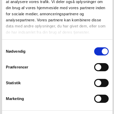
location_city
at analysere vores trafik. Vi deler også oplysninger om
Virksomheder i branchen
din brug af vores hjemmeside med vores partnere inden
for sociale medier, annonceringspartnere og
-
money
analysepartnere. Vores partnere kan kombinere disse
Salg i branchen (2024)
data med andre oplysninger, du har givet dem, eller som
de har indsamlet fra din brug af deres tjenester.
-
local_shipping
Eksport i branchen (2024)
Samtykkevalg
Nødvendig
647.804 DKK
account_balance_wallet
Gns. lønsum pr. fuldtidsbeskæftiget
Præferencer
5.597
people_outline
Beskæftigede i branchen
Statistik
5.602
group
Fuldtidsbeskæftigede i branchen
Marketing
1.574