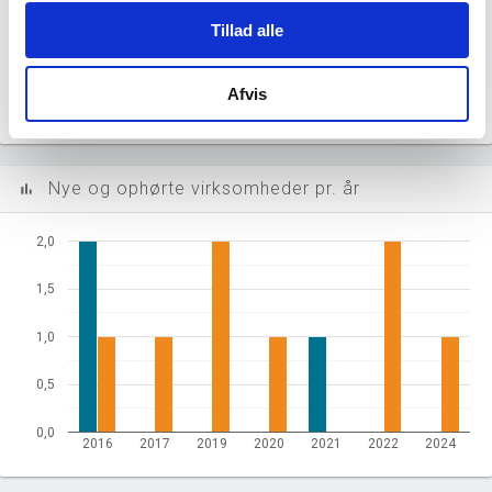
Beskæftigede kvinder i branchen
Tillad alle
4.023
Beskæftigede mænd i branchen
Afvis
Gå til
Udvidet brancheanalyse
for historiske data.
Nye og ophørte virksomheder pr. år
bar_chart
2,0
1,5
1,0
0,5
0,0
2016
2017
2019
2020
2021
2022
2024