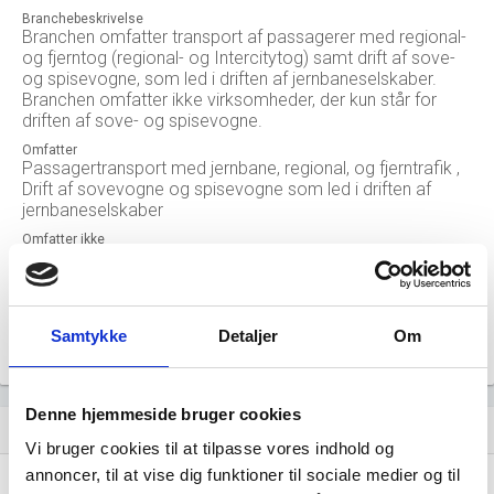
Branchebeskrivelse
Branchen omfatter transport af passagerer med regional-
og fjerntog (regional- og Intercitytog) samt drift af sove-
og spisevogne, som led i driften af jernbaneselskaber.
Branchen omfatter ikke virksomheder, der kun står for
driften af sove- og spisevogne.
Omfatter
Passagertransport med jernbane, regional, og fjerntrafik ,
Drift af sovevogne og spisevogne som led i driften af
jernbaneselskaber
Omfatter ikke
Passagertransport i byområder eller i omegnen heraf, jf.
49.31 , Passagerterminalvirksomhed, jf. 52.21.10 , Drift af
sovevogne og spisevogne som separate enheder, jf.
55.90.00, 56.10.20 , Drift af jernbaneinfrastruktur såsom
Samtykke
Detaljer
Om
rangering, jf. 52.21.10
Denne hjemmeside bruger cookies
Nøgletal for branchen (beskæftigelse, november 2023)
history
Vi bruger cookies til at tilpasse vores indhold og
annoncer, til at vise dig funktioner til sociale medier og til
0