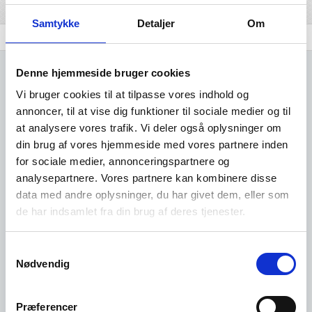
Samtykke
Detaljer
Om
Branchen
Udvidet brancheanalyse
Komplet Liste
Denne hjemmeside bruger cookies
Vi bruger cookies til at tilpasse vores indhold og
annoncer, til at vise dig funktioner til sociale medier og til
at analysere vores trafik. Vi deler også oplysninger om
Kun adgang for
din brug af vores hjemmeside med vores partnere inden
for sociale medier, annonceringspartnere og
brugere
analysepartnere. Vores partnere kan kombinere disse
data med andre oplysninger, du har givet dem, eller som
de har indsamlet fra din brug af deres tjenester.
Det er gratis at oprette sig som
bruger i vores system.
Samtykkevalg
Nødvendig
Opret dig her
Præferencer