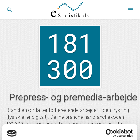
search
menu
181
300
Prepress- og premedia-arbejde
Branchen omfatter forberedende arbejder inden trykning
(fysisk eller digitalt). Denne branche har branchekoden
181300, og ligger under branchegrupperingen industri.
Del på linkedIn
Del på facebook