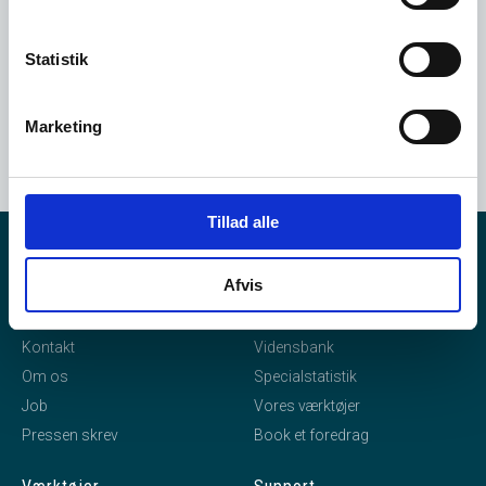
Statistik
Marketing
Tillad alle
eStatistik
Indhold
Afvis
Forside
Nyheder
Kontakt
Vidensbank
Om os
Specialstatistik
Job
Vores værktøjer
Pressen skrev
Book et foredrag