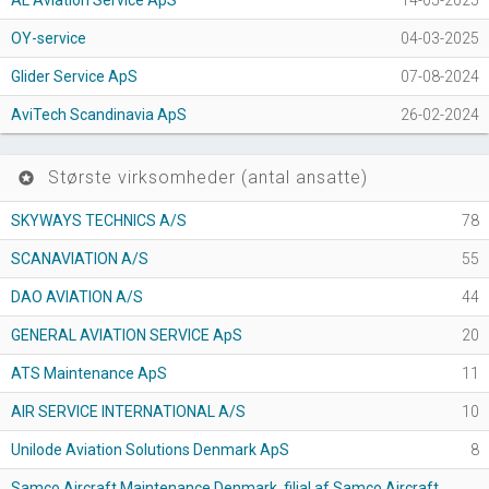
AL Aviation Service ApS
14-05-2025
OY-service
04-03-2025
Glider Service ApS
07-08-2024
AviTech Scandinavia ApS
26-02-2024
Største virksomheder (antal ansatte)
stars
SKYWAYS TECHNICS A/S
78
SCANAVIATION A/S
55
DAO AVIATION A/S
44
GENERAL AVIATION SERVICE ApS
20
ATS Maintenance ApS
11
AIR SERVICE INTERNATIONAL A/S
10
Unilode Aviation Solutions Denmark ApS
8
Samco Aircraft Maintenance Denmark, filial af Samco Aircraft