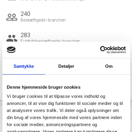
240
people_outline
Beskæftigede i branchen
283
group
Fuldtidsbeskæftigede i branchen
36
Beskæftigede kvinder i branchen
Samtykke
Detaljer
Om
204
Beskæftigede mænd i branchen
Denne hjemmeside bruger cookies
Gå til
Udvidet brancheanalyse
for historiske data.
Vi bruger cookies til at tilpasse vores indhold og
annoncer, til at vise dig funktioner til sociale medier og til
at analysere vores trafik. Vi deler også oplysninger om
Nye og ophørte virksomheder pr. år
bar_chart
din brug af vores hjemmeside med vores partnere inden
for sociale medier, annonceringspartnere og
15
analysepartnere. Vores partnere kan kombinere disse