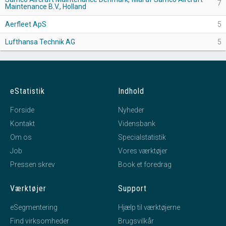
7
Maintenance B.V., Holland
Aerfleet ApS
5
Lufthansa Technik AG
5
eStatistik
Indhold
Forside
Nyheder
Kontakt
Vidensbank
Om os
Specialstatistik
Job
Vores værktøjer
Pressen skrev
Book et foredrag
Værktøjer
Support
eSegmentering
Hjælp til værktøjerne
Find virksomheder
Brugsvilkår