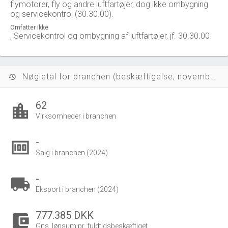
flymotorer, fly og andre luftfartøjer, dog ikke ombygning
og servicekontrol (30.30.00).
Omfatter ikke
, Servicekontrol og ombygning af luftfartøjer, jf. 30.30.00
Nøgletal for branchen (beskæftigelse, november 2023)
history
62
location_city
Virksomheder i branchen
-
money
Salg i branchen (2024)
-
local_shipping
Eksport i branchen (2024)
777.385 DKK
account_balance_wallet
Gns. lønsum pr. fuldtidsbeskæftiget