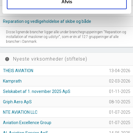
Reparation af andet udstyr
Afvis
Installation af industrimaskiner og -udstyr
Reparation og vedligeholdelse af skibe og både
Disse lignende brancher ligger alle under branchegrupperingen "Reparation og
installation af maskiner og udstyr", som er én af 127 grupperinger af alle
brancher i Danmark.
Nyeste virksomheder (stiftelse)
new_releases
THEIS AVIATION
13-04-2026
Kamprath
02-03-2026
Selskabet af 1. november 2025 ApS
01-11-2025
Griph Aero ApS
08-10-2025
NTE AVIATION LLC
01-07-2025
Aviation Excellence Group
01-07-2025