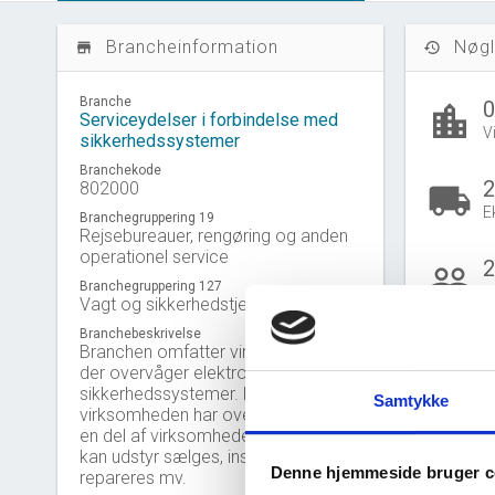
Brancheinformation
Nøgl
store_mall_directory
history
Branche
location_city
Serviceydelser i forbindelse med
V
sikkerhedssystemer
Branchekode
2
802000
local_shipping
E
Branchegruppering 19
Rejsebureauer, rengøring og anden
operationel service
2
people_outline
Branchegruppering 127
B
Vagt og sikkerhedstjeneste
Branchebeskrivelse
Branchen omfatter virksomheder,
der overvåger elektroniske
B
sikkerhedssystemer. Hvis
Samtykke
Gå til
U
virksomheden har overvågning som
en del af virksomhedens aktivitet,
kan udstyr sælges, installeres og
Denne hjemmeside bruger c
repareres mv.