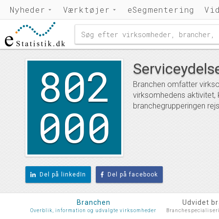
Nyheder
Værktøjer
eSegmentering
Vi
802
Serviceydels
Branchen omfatter virks
virksomhedens aktivitet,
000
branchegrupperingen rejs
Del på linkedIn
Del på facebook
Branchen
Udvidet b
Overblik, information og udvalgte virksomheder
Branchespecialiser