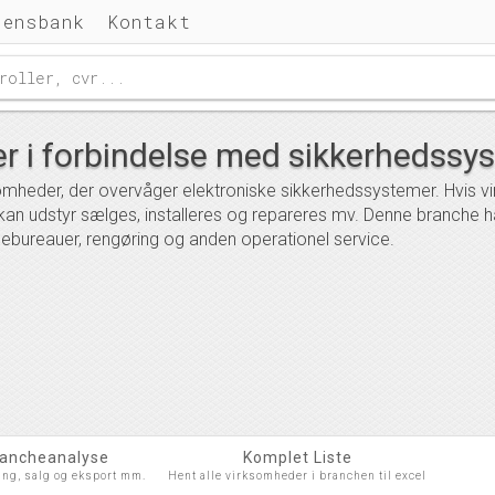
densbank
Kontakt
er i forbindelse med sikkerhedssy
omheder, der overvåger elektroniske sikkerhedssystemer. Hvis 
 kan udstyr sælges, installeres og repareres mv. Denne branche 
ebureauer, rengøring og anden operationel service.
rancheanalyse
Komplet Liste
ing, salg og eksport mm.
Hent alle virksomheder i branchen til excel