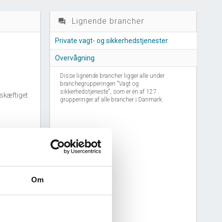
Lignende brancher
question_answer
Private vagt- og sikkerhedstjenester
Overvågning
Disse lignende brancher ligger alle under
branchegrupperingen "Vagt og
sikkerhedstjeneste", som er én af 127
skæftiget
grupperinger af alle brancher i Danmark.
anchen
nchen
Om