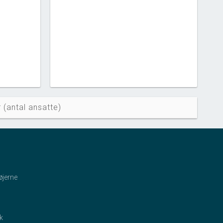
 (antal ansatte)
øjerne
ik