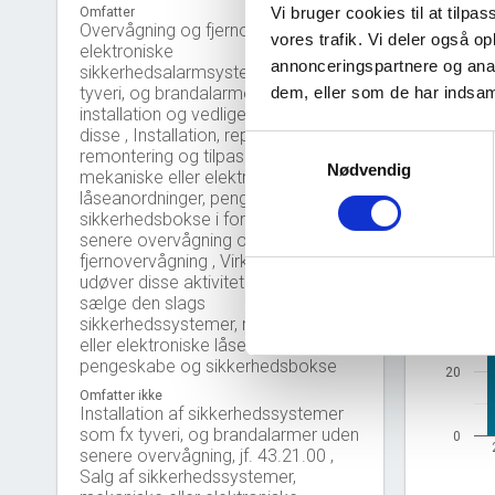
Vi bruger cookies til at tilpas
Omfatter
Overvågning og fjernovervågning af
vores trafik. Vi deler også 
elektroniske
annonceringspartnere og anal
sikkerhedsalarmsystemer som fx
dem, eller som de har indsaml
tyveri, og brandalarmer, herunder
installation og vedligeholdelse af
disse , Installation, reparation,
Samtykkevalg
remontering og tilpasning af
Nødvendig
mekaniske eller elektroniske
Nye 
bar_chart
låseanordninger, pengeskabe og
sikkerhedsbokse i forbindelse med
senere overvågning og
60
fjernovervågning , Virksomheder der
udøver disse aktiviteter, kan også
sælge den slags
40
sikkerhedssystemer, mekaniske
eller elektroniske låseanordninger,
pengeskabe og sikkerhedsbokse
20
Omfatter ikke
Installation af sikkerhedssystemer
som fx tyveri, og brandalarmer uden
0
senere overvågning, jf. 43.21.00 ,
Salg af sikkerhedssystemer,