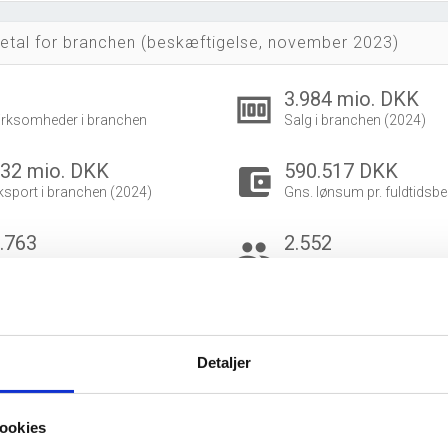
etal for branchen (beskæftigelse, november 2023)
0
3.984 mio. DKK
money
irksomheder i branchen
Salg i branchen (2024)
32 mio. DKK
590.517 DKK
account_balance_wallet
ksport i branchen (2024)
Gns. lønsum pr. fuldtidsbe
.763
2.552
group
eskæftigede i branchen
Fuldtidsbeskæftigede i br
472
2.291
eskæftigede kvinder i branchen
Beskæftigede mænd i bra
Detaljer
dvidet brancheanalyse
for historiske data.
ookies