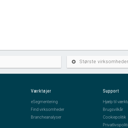
Største virksomheder
stars
Værktøjer
Support
eSegmentering
Hjælp til værkt
Find virksomheder
Brugsvilkår
Brancheanalyser
Cookiepolitik
Privatlivspolit