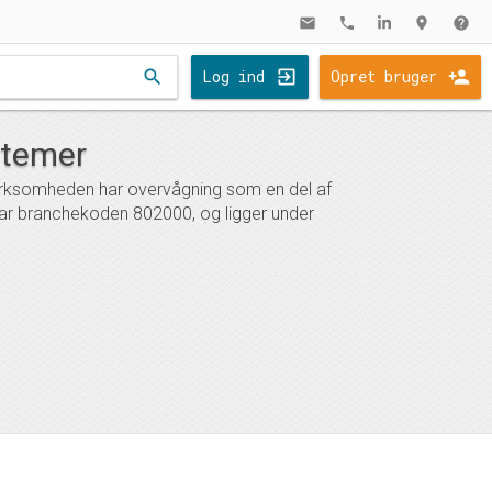
mail
phone
location_on
help
search
Log ind
Opret bruger
stemer
virksomheden har overvågning som en del af
har branchekoden 802000, og ligger under