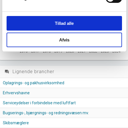
60
Tillad alle
40
20
Afvis
0
2016
2017
2018
2019
2020
2021
2022
2023
2024
Lignende brancher
question_answer
Oplagrings- og pakhusvirksomhed
Erhvervshavne
Serviceydelser i forbindelse med luftfart
Bugserings-, bjærgnings- og redningsvæsen mv.
Skibsmæglere