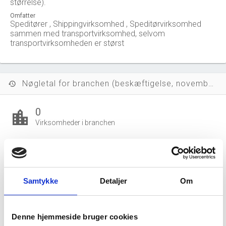
størrelse).
Omfatter
Speditører , Shippingvirksomhed , Speditørvirksomhed
sammen med transportvirksomhed, selvom
transportvirksomheden er størst
Nøgletal for branchen (beskæftigelse, november 2023)
history
0
location_city
Virksomheder i branchen
84.094 mio. DKK
money
Salg i branchen (2024)
Samtykke
Detaljer
Om
59.861 mio. DKK
local_shipping
Eksport i branchen (2024)
Denne hjemmeside bruger cookies
616.951 DKK