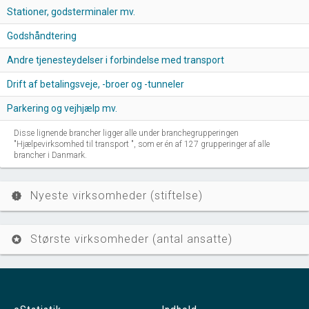
Stationer, godsterminaler mv.
Godshåndtering
Andre tjenesteydelser i forbindelse med transport
Drift af betalingsveje, -broer og -tunneler
Parkering og vejhjælp mv.
Disse lignende brancher ligger alle under branchegrupperingen
"Hjælpevirksomhed til transport ", som er én af 127 grupperinger af alle
brancher i Danmark.
Nyeste virksomheder (stiftelse)
new_releases
Største virksomheder (antal ansatte)
stars