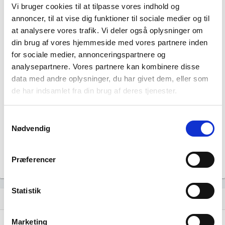
account_balance_wallet
Gns. lønsum pr. fuldtidsbeskæftiget
Vi bruger cookies til at tilpasse vores indhold og
annoncer, til at vise dig funktioner til sociale medier og til
13.180
at analysere vores trafik. Vi deler også oplysninger om
people_outline
Beskæftigede i branchen
din brug af vores hjemmeside med vores partnere inden
for sociale medier, annonceringspartnere og
13.108
analysepartnere. Vores partnere kan kombinere disse
group
Fuldtidsbeskæftigede i branchen
data med andre oplysninger, du har givet dem, eller som
de har indsamlet fra din brug af deres tjenester.
3.982
Beskæftigede kvinder i branchen
Samtykkevalg
Nødvendig
9.198
Beskæftigede mænd i branchen
Præferencer
Gå til
Udvidet brancheanalyse
for historiske data.
Statistik
Nye og ophørte virksomheder pr. år
bar_chart
Marketing
80