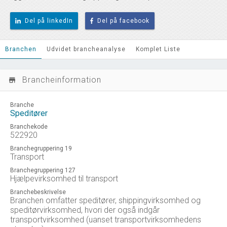
Del på linkedIn
Del på facebook
Branchen
Udvidet brancheanalyse
Komplet Liste
Brancheinformation
store_mall_directory
Branche
Speditører
Branchekode
522920
Branchegruppering 19
Transport
Branchegruppering 127
Hjælpevirksomhed til transport
Branchebeskrivelse
Branchen omfatter speditører, shippingvirksomhed og
speditørvirksomhed, hvori der også indgår
transportvirksomhed (uanset transportvirksomhedens