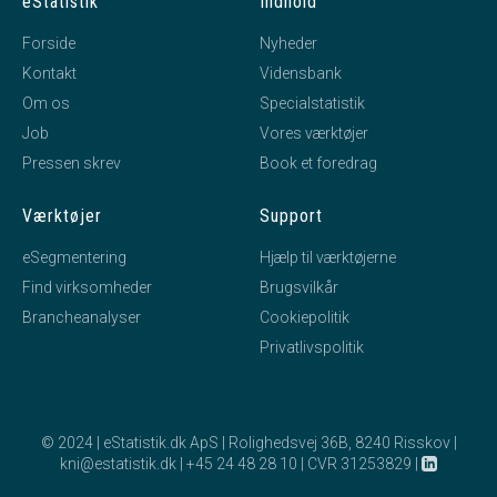
eStatistik
Indhold
Forside
Nyheder
Kontakt
Vidensbank
Om os
Specialstatistik
Job
Vores værktøjer
Pressen skrev
Book et foredrag
Værktøjer
Support
eSegmentering
Hjælp til værktøjerne
Find virksomheder
Brugsvilkår
Brancheanalyser
Cookiepolitik
Privatlivspolitik
© 2024 | eStatistik.dk ApS | Rolighedsvej 36B, 8240 Risskov |
kni@estatistik.dk
|
+45 24 48 28 10
|
CVR 31253829
|