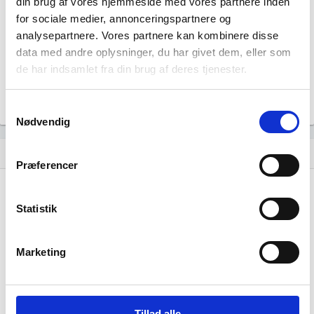
din brug af vores hjemmeside med vores partnere inden
11.774
for sociale medier, annonceringspartnere og
analysepartnere. Vores partnere kan kombinere disse
Beskæftigede kvinder i branchen
data med andre oplysninger, du har givet dem, eller som
10.768
de har indsamlet fra din brug af deres tjenester.
Beskæftigede mænd i branchen
Samtykkevalg
Gå til
Udvidet brancheanalyse
for historiske data.
Nødvendig
Nye og ophørte virksomheder pr. år
bar_chart
Præferencer
60
Statistik
40
Marketing
20
0
Tillad alle