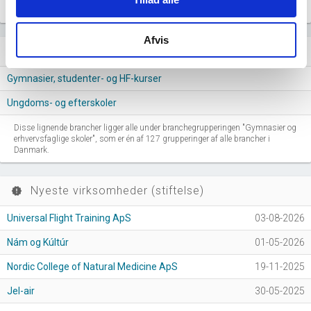
…
…
…
…
…
…
…
…
…
…
…
Afvis
Lignende brancher
question_answer
Gymnasier, studenter- og HF-kurser
Ungdoms- og efterskoler
Disse lignende brancher ligger alle under branchegrupperingen "Gymnasier og
erhvervsfaglige skoler", som er én af 127 grupperinger af alle brancher i
Danmark.
Nyeste virksomheder (stiftelse)
new_releases
Universal Flight Training ApS
03-08-2026
Nám og Kúltúr
01-05-2026
Nordic College of Natural Medicine ApS
19-11-2025
Jel-air
30-05-2025