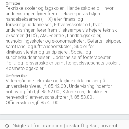
Omfatter
Tekniske skoler og fagskoler , Handelsskoler o.l., hvor
undervisningen fører frem til eksempelvis højere
handelseksamen (HHX) eller finans, og
forsikringsuddannelser , Erhvervsskoler o.l., hvor
undervisningen fører frem til eksempelvis højere teknisk
eksamen (HTX) , AMU-centre , Landbrugsskoler,
husholdningsskoler og økonomaskoler , Søfarts-, skipper,
samt land, og lufttransportskoler , Skoler for
klinikassistenter og tandplejere , Social, og
sundhedsuddannelser , Uddannelse af fodterapeuter ,
Politi, og forsvarsskoler samt fængselsvæsenets skoler ,
Kosmetologskoler
Omfatter ikke
Videregående tekniske og faglige uddannelser på
universitetsniveau, jf. 85.42.00 , Undervisning indenfor
hobby og fritid, jf. 85.52.00 , Køreskoler, der ikke er
henvendt til erhvervschauffører, jf. 85.53.00 ,
Officersskoler, jf. 85.41.00
Nøgletal for branchen (beskæftigelse, november 2023)
history