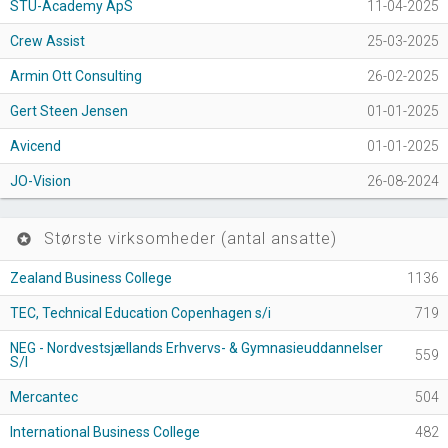
STU-Academy ApS
11-04-2025
Crew Assist
25-03-2025
Armin Ott Consulting
26-02-2025
Gert Steen Jensen
01-01-2025
Avicend
01-01-2025
JO-Vision
26-08-2024
Største virksomheder (antal ansatte)
stars
Zealand Business College
1136
TEC, Technical Education Copenhagen s/i
719
NEG - Nordvestsjællands Erhvervs- & Gymnasieuddannelser
559
S/I
Mercantec
504
International Business College
482