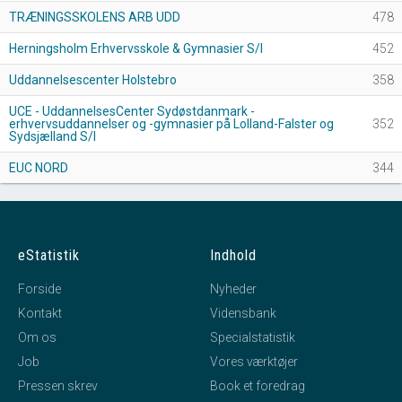
TRÆNINGSSKOLENS ARB UDD
478
Herningsholm Erhvervsskole & Gymnasier S/I
452
Uddannelsescenter Holstebro
358
UCE - UddannelsesCenter Sydøstdanmark -
erhvervsuddannelser og -gymnasier på Lolland-Falster og
352
Sydsjælland S/I
EUC NORD
344
eStatistik
Indhold
Forside
Nyheder
Kontakt
Vidensbank
Om os
Specialstatistik
Job
Vores værktøjer
Pressen skrev
Book et foredrag