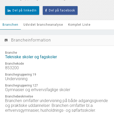
Del på linkedIn
Del på facebook
Branchen
Udvidet brancheanalyse
Komplet Liste
Brancheinformation
store_mall_directory
Branche
Tekniske skoler og fagskoler
Branchekode
853200
Branchegruppering 19
Undervisning
Branchegruppering 127
Gymnasier og erhvervsfaglige skoler
Branchebeskrivelse
Branchen omfatter undervisning på både adgangsgivende
og praktiske uddannelser. Branchen omfatter bl.a.
erhvervsgymnasier, husholdnings- og søfartsskoler.