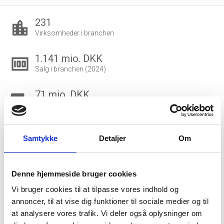
231
location_city
Virksomheder i branchen
1.141 mio. DKK
money
Salg i branchen (2024)
71 mio. DKK
local_shipping
Eksport i branchen (2024)
573.195 DKK
account_balance_wallet
Samtykke
Detaljer
Om
Gns. lønsum pr. fuldtidsbeskæftiget
22.542
people_outline
Denne hjemmeside bruger cookies
Beskæftigede i branchen
Vi bruger cookies til at tilpasse vores indhold og
20.138
annoncer, til at vise dig funktioner til sociale medier og til
group
at analysere vores trafik. Vi deler også oplysninger om
Fuldtidsbeskæftigede i branchen