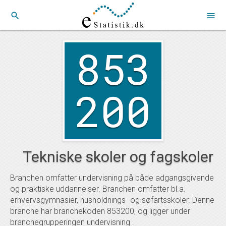
search
menu
853
200
Tekniske skoler og fagskoler
Branchen omfatter undervisning på både adgangsgivende
og praktiske uddannelser. Branchen omfatter bl.a.
erhvervsgymnasier, husholdnings- og søfartsskoler. Denne
branche har branchekoden 853200, og ligger under
branchegrupperingen undervisning .