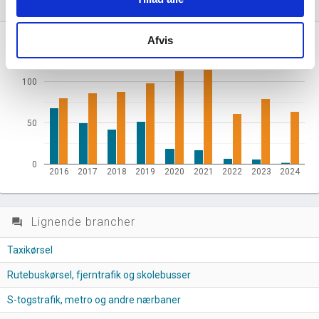
Nye og ophørte virksomheder pr. år
bar_chart
Afvis
150
100
50
0
2016
2017
2018
2019
2020
2021
2022
2023
2024
Lignende brancher
question_answer
Taxikørsel
Rutebuskørsel, fjerntrafik og skolebusser
S-togstrafik, metro og andre nærbaner