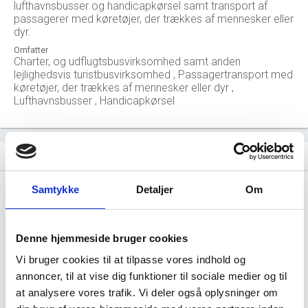
lufthavnsbusser og handicapkørsel samt transport af
passagerer med køretøjer, der trækkes af mennesker eller
dyr.
Omfatter
Charter, og udflugtsbusvirksomhed samt anden
lejlighedsvis turistbusvirksomhed , Passagertransport med
køretøjer, der trækkes af mennesker eller dyr ,
Lufthavnsbusser , Handicapkørsel
Nøgletal for branchen (beskæftigelse, november 2023)
history
Samtykke
Detaljer
Om
0
location_city
Virksomheder i branchen
Denne hjemmeside bruger cookies
1.322 mio. DKK
money
Salg i branchen (2024)
Vi bruger cookies til at tilpasse vores indhold og
annoncer, til at vise dig funktioner til sociale medier og til
310 mio. DKK
at analysere vores trafik. Vi deler også oplysninger om
local_shipping