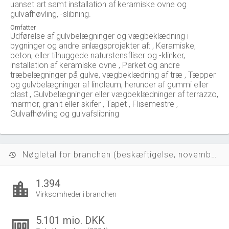
uanset art samt installation af keramiske ovne og
gulvafhøvling, -slibning.
Omfatter
Udførelse af gulvbelægninger og vægbeklædning i
bygninger og andre anlægsprojekter af: , Keramiske,
beton, eller tilhuggede naturstensfliser og -klinker,
installation af keramiske ovne , Parket og andre
træbelægninger på gulve, vægbeklædning af træ , Tæpper
og gulvbelægninger af linoleum, herunder af gummi eller
plast , Gulvbelægninger eller vægbeklædninger af terrazzo,
marmor, granit eller skifer , Tapet , Flisemestre ,
Gulvafhøvling og gulvafslibning
Nøgletal for branchen (beskæftigelse, november 2023)
history
1.394
location_city
Virksomheder i branchen
5.101 mio. DKK
money