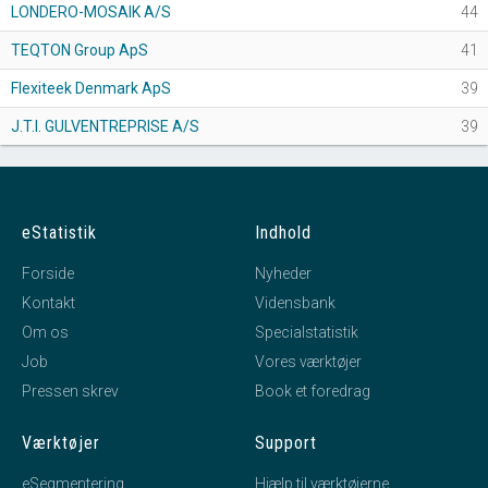
LONDERO-MOSAIK A/S
44
TEQTON Group ApS
41
Flexiteek Denmark ApS
39
J.T.I. GULVENTREPRISE A/S
39
eStatistik
Indhold
Forside
Nyheder
Kontakt
Vidensbank
Om os
Specialstatistik
Job
Vores værktøjer
Pressen skrev
Book et foredrag
Værktøjer
Support
eSegmentering
Hjælp til værktøjerne