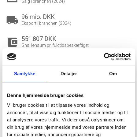
Salg i branchen (2024)
96 mio. DKK
local_shipping
Eksport i branchen (2024)
551.807 DKK
account_balance_wallet
Gns. lønsum pr. fuldtidsbeskæftiget
3.227
people_outline
Beskæftigede i branchen
Samtykke
Detaljer
Om
2.490
group
Fuldtidsbeskæftigede i branchen
Denne hjemmeside bruger cookies
320
Vi bruger cookies til at tilpasse vores indhold og
Beskæftigede kvinder i branchen
annoncer, til at vise dig funktioner til sociale medier og til
at analysere vores trafik. Vi deler også oplysninger om
2.907
din brug af vores hjemmeside med vores partnere inden
Beskæftigede mænd i branchen
for sociale medier, annonceringspartnere og