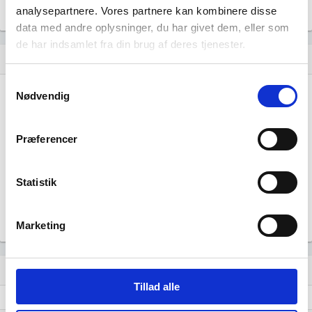
analysepartnere. Vores partnere kan kombinere disse
Gå til
Udvidet brancheanalyse
for historiske data.
data med andre oplysninger, du har givet dem, eller som
de har indsamlet fra din brug af deres tjenester.
Nye og ophørte virksomheder pr. år
bar_chart
Samtykkevalg
300
Nødvendig
200
Præferencer
100
Statistik
0
…
…
…
…
…
…
…
…
…
…
…
Marketing
Lignende brancher
question_answer
Tillad alle
Stukkatørvirksomhed