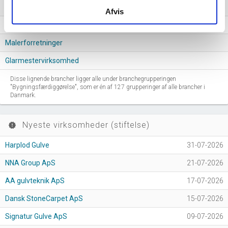
Anden bygningsfærdiggørelse
Afvis
Tømrer- og bygningssnedkervirksomhed
Malerforretninger
Glarmestervirksomhed
Disse lignende brancher ligger alle under branchegrupperingen
"Bygningsfærdiggørelse", som er én af 127 grupperinger af alle brancher i
Danmark.
Nyeste virksomheder (stiftelse)
new_releases
Harplod Gulve
31-07-2026
NNA Group ApS
21-07-2026
AA gulvteknik ApS
17-07-2026
Dansk StoneCarpet ApS
15-07-2026
Signatur Gulve ApS
09-07-2026