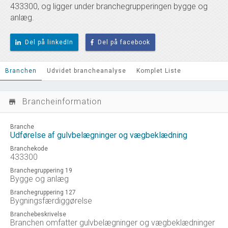
433300, og ligger under branchegrupperingen bygge og
anlæg.
Del på linkedIn
Del på facebook
Branchen
Udvidet brancheanalyse
Komplet Liste
Brancheinformation
store_mall_directory
Branche
Udførelse af gulvbelægninger og vægbeklædning
Branchekode
433300
Branchegruppering 19
Bygge og anlæg
Branchegruppering 127
Bygningsfærdiggørelse
Branchebeskrivelse
Branchen omfatter gulvbelægninger og vægbeklædninger