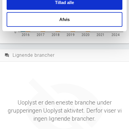
Tillad alle
2.000
Afvis
1.000
0
2016
2017
2018
2019
2020
2021
2024
Lignende brancher
question_answer
Uoplyst er den eneste branche under
grupperingen Uoplyst aktivitet. Derfor viser vi
ingen lignende brancher.