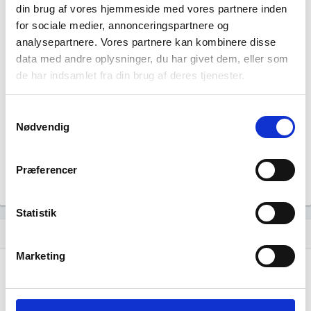
2.790
people_outline
din brug af vores hjemmeside med vores partnere inden
Beskæftigede i branchen
for sociale medier, annonceringspartnere og
analysepartnere. Vores partnere kan kombinere disse
0
group
data med andre oplysninger, du har givet dem, eller som
Fuldtidsbeskæftigede i branchen
de har indsamlet fra din brug af deres tjenester.
944
Samtykkevalg
Beskæftigede kvinder i branchen
Nødvendig
1.846
Beskæftigede mænd i branchen
Præferencer
Gå til
Udvidet brancheanalyse
for historiske data.
Statistik
Nye og ophørte virksomheder pr. år
bar_chart
Marketing
4.000
3.000