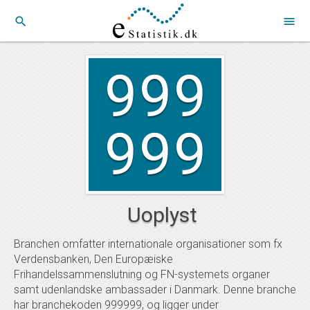
search
menu
999
999
Uoplyst
Branchen omfatter internationale organisationer som fx
Verdensbanken, Den Europæiske
Frihandelssammenslutning og FN-systemets organer
samt udenlandske ambassader i Danmark. Denne branche
har branchekoden 999999, og ligger under