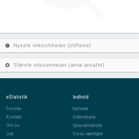
Nyeste virksomheder (stiftelse)
new_releases
Største virksomheder (antal ansatte)
stars
eStatistik
Indhold
Forside
Nyheder
Kontakt
Vidensbank
Om os
Specialstatistik
Job
Vores værktøjer