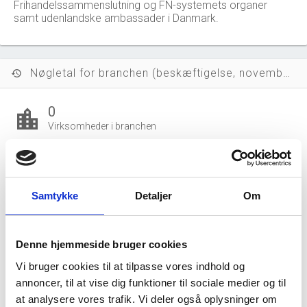
Frihandelssammenslutning og FN-systemets organer
samt udenlandske ambassader i Danmark.
Nøgletal for branchen (beskæftigelse, november 2023)
history
0
location_city
Virksomheder i branchen
0 mio. DKK
money
Salg i branchen (2024)
Samtykke
Detaljer
Om
0 mio. DKK
local_shipping
Eksport i branchen (2024)
Denne hjemmeside bruger cookies
0 DKK
account_balance_wallet
Vi bruger cookies til at tilpasse vores indhold og
Gns. lønsum pr. fuldtidsbeskæftiget
annoncer, til at vise dig funktioner til sociale medier og til
at analysere vores trafik. Vi deler også oplysninger om