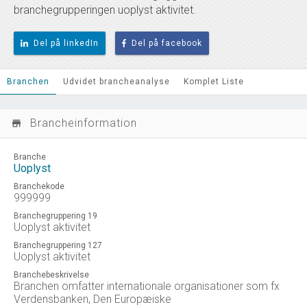
branchegrupperingen uoplyst aktivitet.
Del på linkedIn
Del på facebook
Branchen
Udvidet brancheanalyse
Komplet Liste
Brancheinformation
store_mall_directory
Branche
Uoplyst
Branchekode
999999
Branchegruppering 19
Uoplyst aktivitet
Branchegruppering 127
Uoplyst aktivitet
Branchebeskrivelse
Branchen omfatter internationale organisationer som fx
Verdensbanken, Den Europæiske