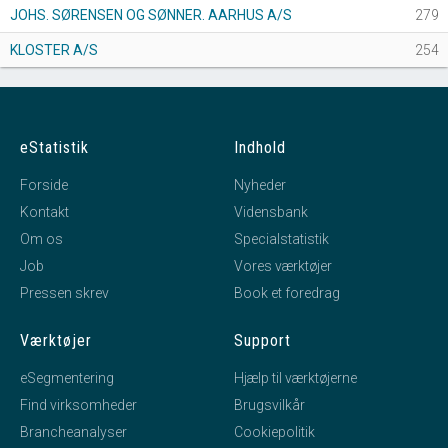
JOHS. SØRENSEN OG SØNNER. AARHUS A/S
279
KLOSTER A/S
254
eStatistik
Indhold
Forside
Nyheder
Kontakt
Vidensbank
Om os
Specialstatistik
Job
Vores værktøjer
Pressen skrev
Book et foredrag
Værktøjer
Support
eSegmentering
Hjælp til værktøjerne
Find virksomheder
Brugsvilkår
Brancheanalyser
Cookiepolitik