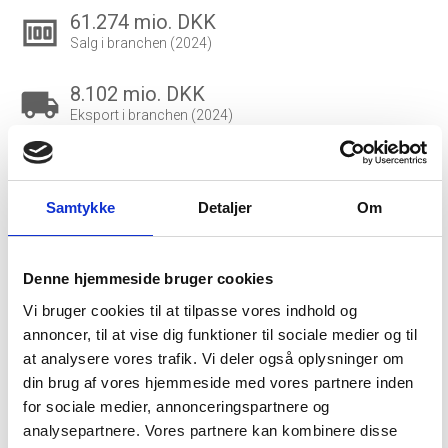
61.274 mio. DKK
money
Salg i branchen (2024)
8.102 mio. DKK
local_shipping
Eksport i branchen (2024)
516.442 DKK
account_balance_wallet
Gns. lønsum pr. fuldtidsbeskæftiget
Samtykke
Detaljer
Om
29.641
people_outline
Beskæftigede i branchen
Denne hjemmeside bruger cookies
28.797
group
Vi bruger cookies til at tilpasse vores indhold og
Fuldtidsbeskæftigede i branchen
annoncer, til at vise dig funktioner til sociale medier og til
at analysere vores trafik. Vi deler også oplysninger om
3.129
din brug af vores hjemmeside med vores partnere inden
Beskæftigede kvinder i branchen
for sociale medier, annonceringspartnere og
analysepartnere. Vores partnere kan kombinere disse