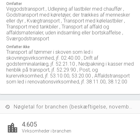
Omfatter
Vejgodstransport , Udlejning af lastbiler med chauffør ,
Godstransport med køretøjer, der trækkes af mennesker
eller dyr , Kvægtransport , Transport med kølelastbiler ,
Transport med tankbiler , Transport af affald og
affaldsmaterialer, uden indsamling eller bortskaffelse ,
Sværgodstransport
Omfatter ikke
Transport af tømmer i skoven som led i
skovningsvirksomhed, jf. 02.40.00 , Drift af
godsterminalanlæg, jf. 52.21.10 , Nedpakning i kasser med
henblik på transport, jf. 52.29.90 , Post, og
kurervirksomhed, jf. 53.10.00, 53.20.00 , Affaldstransport
som led i renovationsvirksomhed, jf. 38.11.00, 38.12.00
Nøgletal for branchen (beskæftigelse, november 2023)
history
4.605
location_city
Virksomheder i branchen