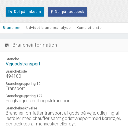
Del på linkedIn
Del på facebook
Branchen
Udvidet brancheanalyse
Komplet Liste
Brancheinformation
store_mall_directory
Branche
Vejgodstransport
Branchekode
494100
Branchegruppering 19
Transport
Branchegruppering 127
Fragtvognmænd og rørtransport
Branchebeskrivelse
Branchen omfatter transport af gods på veje, udlejning af
lastbiler med chauffør samt godstransport med køretøjer,
der trækkes af mennesker eller dyr.