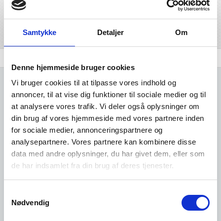
branchegrupperingen undervisning .
Del på linkedIn
Del på facebook
Samtykke
Detaljer
Om
Branchen
Udvidet brancheanalyse
Komplet Liste
Denne hjemmeside bruger cookies
Vi bruger cookies til at tilpasse vores indhold og
annoncer, til at vise dig funktioner til sociale medier og til
at analysere vores trafik. Vi deler også oplysninger om
din brug af vores hjemmeside med vores partnere inden
Kun adgang for
for sociale medier, annonceringspartnere og
analysepartnere. Vores partnere kan kombinere disse
data med andre oplysninger, du har givet dem, eller som
brugere
de har indsamlet fra din brug af deres tjenester.
Det er gratis at oprette sig som
Samtykkevalg
Nødvendig
bruger i vores system.