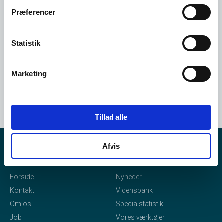
Opret dig her
Præferencer
Statistik
Marketing
Tillad alle
Afvis
eStatistik
Indhold
Forside
Nyheder
Kontakt
Vidensbank
Om os
Specialstatistik
Job
Vores værktøjer