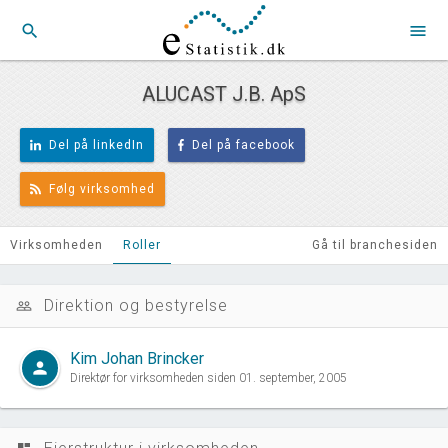
search
menu
ALUCAST J.B. ApS
Del på linkedIn
Del på facebook
Følg virksomhed
Virksomheden
Roller
Gå til branchesiden
Direktion og bestyrelse
people_outline
Kim Johan Brincker
person
Direktør for virksomheden siden 01. september, 2005