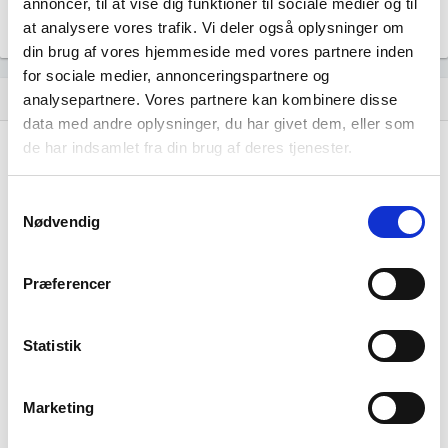
annoncer, til at vise dig funktioner til sociale medier og til
at analysere vores trafik. Vi deler også oplysninger om
din brug af vores hjemmeside med vores partnere inden
for sociale medier, annonceringspartnere og
Historisk udvikling af rollerne
analysepartnere. Vores partnere kan kombinere disse
hourglass_empty
data med andre oplysninger, du har givet dem, eller som
de har indsamlet fra din brug af deres tjenester.
10. marts, 2006
hourglass_full
Nick Michael Brincker
tiltrådte som medlem af
Samtykkevalg
bestyrelsen.
Nødvendig
Præferencer
01. september, 2005
hourglass_full
Kim Johan Brincker
tiltrådte som direktør for
Statistik
virksomheden.
Marketing
25. oktober, 2002
hourglass_full