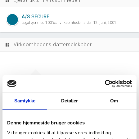
Ejerstruktur i virksomheden
dashboard
A/S SECURE
Legal ejer med 100% af virksomheden siden 12. juni, 2001.
Virksomhedens datterselskaber
dashboard
Samtykke
Detaljer
Om
ALUCAST J.B. ApS har ingen datterselskaber.
Denne hjemmeside bruger cookies
Vi bruger cookies til at tilpasse vores indhold og