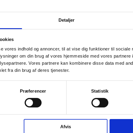
v
Detaljer
hourglass_full
B
ookies
r
se vores indhold og annoncer, til at vise dig funktioner til sociale
oplysninger om din brug af vores hjemmeside med vores partnere i
hourglass_full
ysepartnere. Vores partnere kan kombinere disse data med andr
et fra din brug af deres tjenester.
Virksomhedens datterselskaber
ashboard
M
H
SIG Fiskeri ApS
A
location_city
Præferencer
Statistik
Skomagervej 4L, 7100 Vejle
v
hourglass_full
Afvis
K