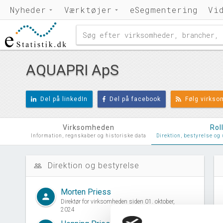
Nyheder
Værktøjer
eSegmentering
Vi
AQUAPRI ApS
Del på linkedIn
Del på facebook
Følg virks
Virksomheden
Rol
Information, regnskaber og historiske data
Direktion, bestyrelse og
Direktion og bestyrelse
people_outline
d
Morten Priess
person
Direktør for virksomheden siden 01. oktober,
2024