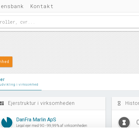
densbank
Kontakt
omhed
ler
 udvikling i virksomhed
Ejerstruktur i virksomheden
Histo
ashboard
hourglass_empty
DanFra Marlin ApS
0
hourglass_full
Legal ejer med 90 - 99,99% af virksomheden
siden 08. juli, 2026.
D