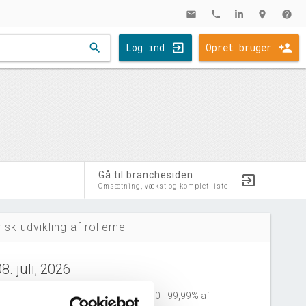
mail
phone
location_on
help
search
Log ind
Opret bruger
Gå til branchesiden
Omsætning, vækst og komplet liste
risk udvikling af rollerne
8. juli, 2026
anFra Marlin ApS
tiltrådte som ejer 90 - 99,99% af