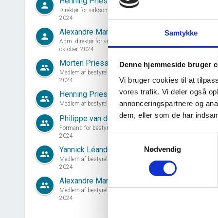
Henning Priess
person
Direktør for virksomheden siden 01. oktober,
2024
Alexandre Martin Van Der Wees
Samtykke
person
Adm. direktør for virksomheden siden 01.
oktober, 2024
Morten Priess
Denne hjemmeside bruger c
group
Medlem af bestyrelsen siden 30. september,
Vi bruger cookies til at tilpas
2024
vores trafik. Vi deler også 
Henning Priess
group
annonceringspartnere og anal
Medlem af bestyrelsen siden 01. februar, 2005
dem, eller som de har indsaml
Philippe van der Wees
d
group
Formand for bestyrelsen siden 30. september,
2024
Samtykkevalg
Nødvendig
Yannick Léandre Michel Dupond
group
Medlem af bestyrelsen siden 30. september,
2024
Alexandre Martin Van Der Wees
group
Medlem af bestyrelsen siden 30. september,
2024