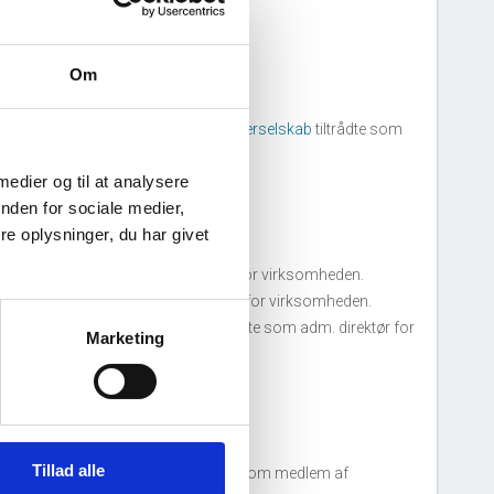
irksomheden.
Om
26. august, 2025
DO Statsautoriseret Revisionspartnerselskab
tiltrådte som
evisor for virksomheden.
 medier og til at analysere
nden for sociale medier,
01. oktober, 2024
e oplysninger, du har givet
orten Priess
tiltrådte som direktør for virksomheden.
enning Priess
tiltrådte som direktør for virksomheden.
lexandre Martin Van Der Wees
tiltrådte som adm. direktør for
Marketing
irksomheden.
30. september, 2024
Tillad alle
arsten Deibjerg Kristensen
tiltrådte som medlem af