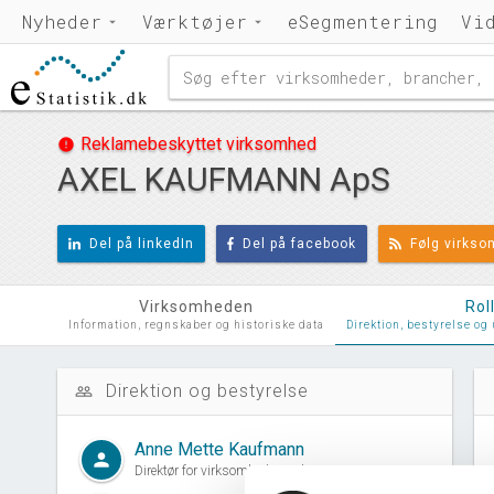
Nyheder
Værktøjer
eSegmentering
Vi
Reklamebeskyttet virksomhed
error
AXEL KAUFMANN ApS
Del på linkedIn
Del på facebook
Følg virks
Virksomheden
Rol
Information, regnskaber og historiske data
Direktion, bestyrelse og
Direktion og bestyrelse
people_outline
d
Anne Mette Kaufmann
person
Direktør for virksomheden siden 01. januar, 1996