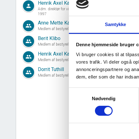
Henrik Axel Kaufmann
person
Adm. direktør for virksomheden siden 14. marts,
1997
Anne Mette Kaufmann
Samtykke
group
Medlem af bestyrelsen siden 14. marts, 1997
Berit Klibo
group
Denne hjemmeside bruger c
Medlem af bestyrelsen siden 31. marts, 2023
d
Henrik Axel Kaufmann
Vi bruger cookies til at tilpas
group
Medlem af bestyrelsen siden 14. marts, 1997
vores trafik. Vi deler også 
Dorrit Tuthill
annonceringspartnere og anal
group
Medlem af bestyrelsen siden 10. oktober, 2003
dem, eller som de har indsaml
Samtykkevalg
Nødvendig