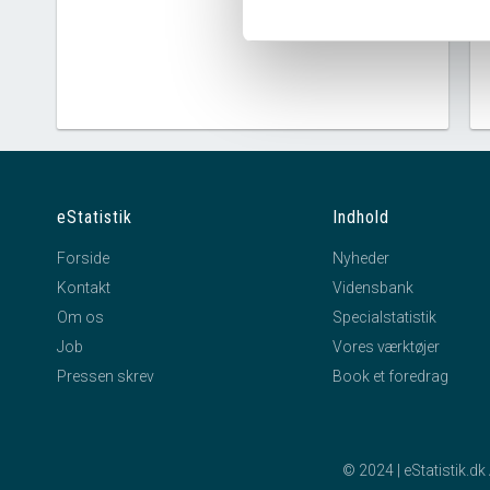
eStatistik
Indhold
Forside
Nyheder
Kontakt
Vidensbank
Om os
Specialstatistik
Job
Vores værktøjer
Pressen skrev
Book et foredrag
© 2024 | eStatistik.d