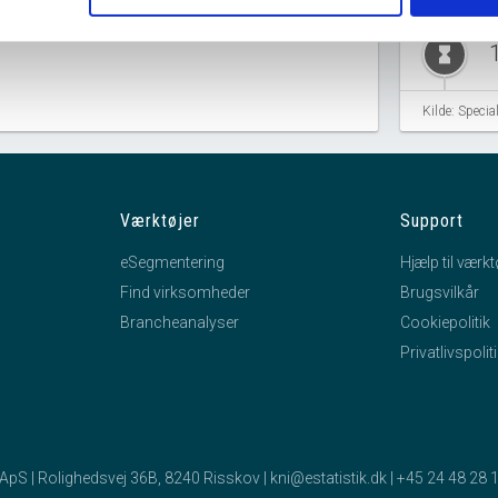
hourglass_full
C
Kilde: Speci
hourglass_full
Værktøjer
Support
a
eSegmentering
Hjælp til værkt
a
Find virksomheder
Brugsvilkår
Brancheanalyser
Cookiepolitik
Privatlivspolit
hourglass_full
A
E
b
k ApS | Rolighedsvej 36B, 8240 Risskov |
kni@estatistik.dk
|
+45 24 48 28 
A