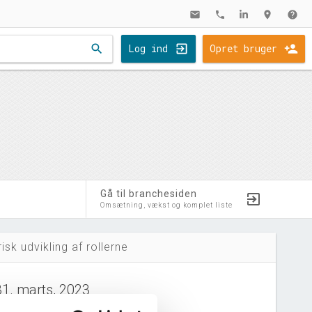
mail
phone
location_on
help
search
Log ind
Opret bruger
Gå til branchesiden
Omsætning, vækst og komplet liste
risk udvikling af rollerne
31. marts, 2023