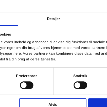
B
HOLDINGSELSKABET HK ApS
Legal ejer med 50 - 66,65% af virksomheden
siden 05. februar, 2002.
0
Detaljer
hourglass_full
ookies
v
Virksomhedens datterselskaber
ashboard
se vores indhold og annoncer, til at vise dig funktioner til sociale
oplysninger om din brug af vores hjemmeside med vores partnere i
ysepartnere. Vores partnere kan kombinere disse data med andr
hourglass_full
et fra din brug af deres tjenester.
s
Præferencer
Statistik
AXEL KAUFMANN ApS har ingen
datterselskaber.
hourglass_full
D
Afvis