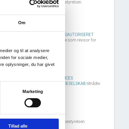
erit Klibo
tiltrådte som medlem af bestyrelsen.
1. juli, 2011
Om
PRICEWATERHOUSECOOPERS STATSAUTORISERET
REVISIONSPARTNERSELSKAB
tiltrådte som revisor for
irksomheden.
 medier og til at analysere
nden for sociale medier,
e oplysninger, du har givet
30. december, 2005
PRICEWATERHOUSECOOPERS SERVICES
STATSAUTORISERET REVISIONSAKTIESELSKAB
tiltrådte
om revisor for virksomheden.
Marketing
10. oktober, 2003
orrit Tuthill tiltrådte som medlem af bestyrelsen.
Tillad alle