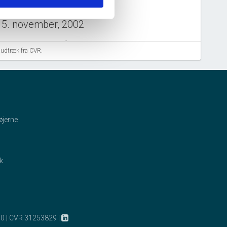
15. november, 2002
laus Frederiksen
tiltrådte som medlem af bestyrelsen.
aludtræk fra CVR.
05. februar, 2002
HOLDINGSELSKABET AMK ApS
tiltrådte som ejer 50 - 66,65%
f virksomheden.
øjerne
HOLDINGSELSKABET HK ApS
tiltrådte som ejer 50 - 66,65%
f virksomheden.
ik
14. marts, 1997
nne Mette Kaufmann
tiltrådte som medlem af bestyrelsen.
lsebeth Arnesdatter Sundbo
tiltrådte som medlem af
estyrelsen.
10
|
CVR 31253829
|
xel Kaufmann
tiltrådte som medlem af bestyrelsen.