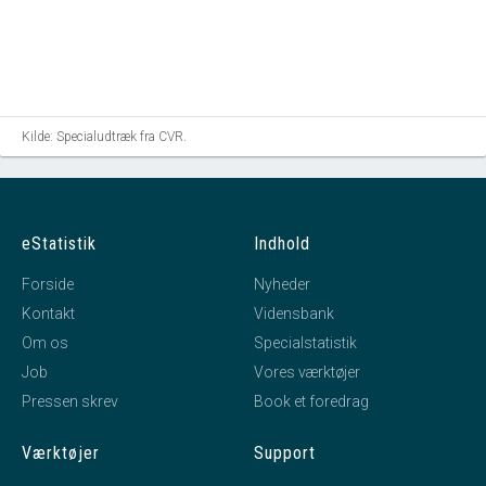
Kilde: Specialudtræk fra CVR.
eStatistik
Indhold
Forside
Nyheder
Kontakt
Vidensbank
Om os
Specialstatistik
Job
Vores værktøjer
Pressen skrev
Book et foredrag
Værktøjer
Support