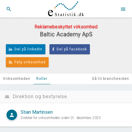
search
menu
Reklamebeskyttet virksomhed
Baltic Academy ApS
Del på linkedIn
Del på facebook
Følg virksomhed
Virksomheden
Roller
Gå til branchesiden
Direktion og bestyrelse
people_outline
Stian Martinsen
person
Direktør for virksomheden siden 01. december, 2025