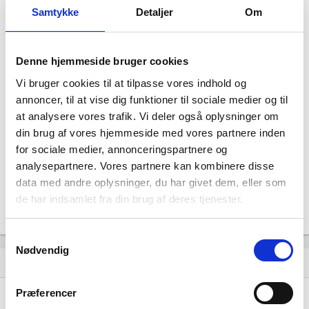
Samtykke
Detaljer
Om
Denne hjemmeside bruger cookies
Vi bruger cookies til at tilpasse vores indhold og
annoncer, til at vise dig funktioner til sociale medier og til
Baltic Academy ApS har ingen
at analysere vores trafik. Vi deler også oplysninger om
datterselskaber.
din brug af vores hjemmeside med vores partnere inden
for sociale medier, annonceringspartnere og
analysepartnere. Vores partnere kan kombinere disse
data med andre oplysninger, du har givet dem, eller som
de har indsamlet fra din brug af deres tjenester.
Samtykkevalg
Nødvendig
Historisk udvikling af rollerne
hourglass_empty
Præferencer
01. december, 2025
hourglass_full