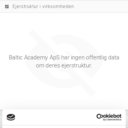
Ejerstruktur i virksomheden
dashboard
Baltic Academy ApS har ingen offentlig data
om deres ejerstruktur.
Virksomhedens datterselskaber
dashboard