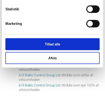
Stian Martinsen tiltrådte som direktør for virksomheden.
Statistik
Marketing
17. februar, 2023
hourglass_full
BDO Holding VII, statsautoriseret revisionsaktieselskab
tiltrådte som revisor for virksomheden.
Tillad alle
31. august, 2022
hourglass_full
Afvis
Karina Engström Nielsen
tiltrådte som direktør for
virksomheden.
A/S Baltic Control Group Ltd.
tiltrådte som stifter af
virksomheden.
A/S Baltic Control Group Ltd.
tiltrådte som ejer 100% af
virksomheden.