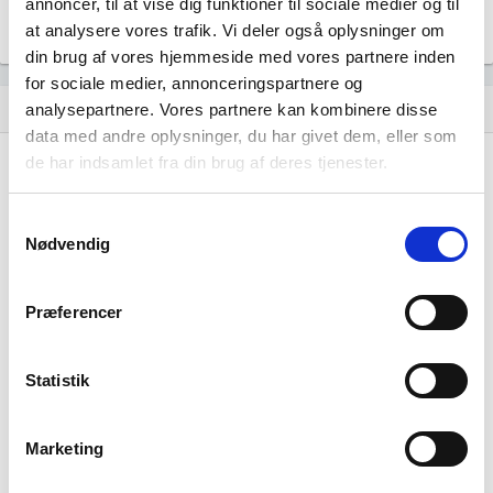
annoncer, til at vise dig funktioner til sociale medier og til
at analysere vores trafik. Vi deler også oplysninger om
din brug af vores hjemmeside med vores partnere inden
for sociale medier, annonceringspartnere og
Historisk udvikling af rollerne
analysepartnere. Vores partnere kan kombinere disse
hourglass_empty
data med andre oplysninger, du har givet dem, eller som
de har indsamlet fra din brug af deres tjenester.
28. oktober, 2022
hourglass_full
PRICEWATERHOUSECOOPERS STATSAUTORISERET
Samtykkevalg
REVISIONSPARTNERSELSKAB
tiltrådte som revisor for
Nødvendig
virksomheden.
Præferencer
25. januar, 2021
hourglass_full
Statistik
Thomas Børglum Jensen
tiltrådte som medlem af
bestyrelsen.
Thomas Børglum Jensen
tiltrådte som direktør for
Marketing
virksomheden.