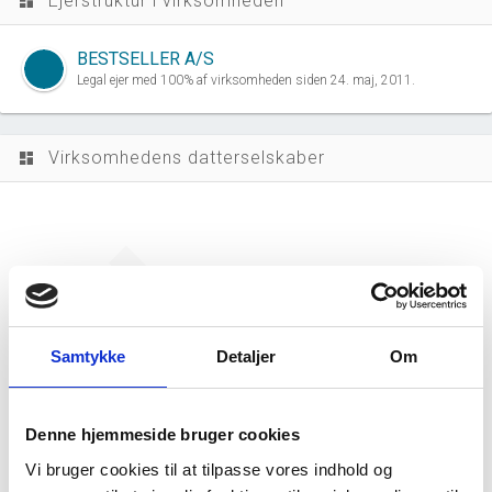
Ejerstruktur i virksomheden
dashboard
BESTSELLER A/S
Legal ejer med 100% af virksomheden siden 24. maj, 2011.
Virksomhedens datterselskaber
dashboard
BESTSELLER Logistics A/S har ingen
Samtykke
Detaljer
Om
datterselskaber.
Denne hjemmeside bruger cookies
Vi bruger cookies til at tilpasse vores indhold og