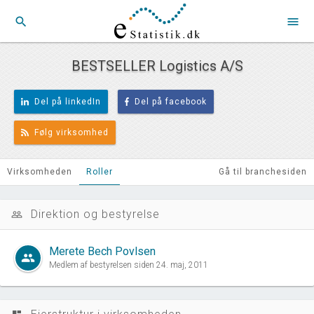
search
menu
BESTSELLER Logistics A/S
Del på linkedIn
Del på facebook
Følg virksomhed
Virksomheden
Roller
Gå til branchesiden
Direktion og bestyrelse
people_outline
Merete Bech Povlsen
group
Medlem af bestyrelsen siden 24. maj, 2011