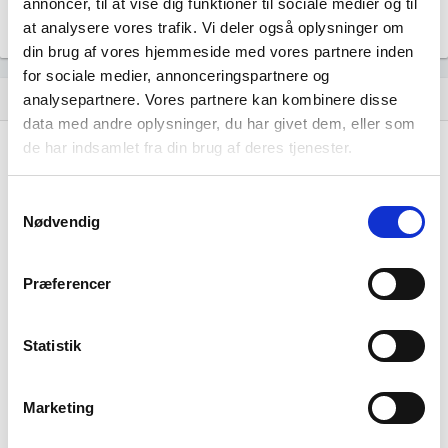
annoncer, til at vise dig funktioner til sociale medier og til
KIT KARNABY ApS
location_city
at analysere vores trafik. Vi deler også oplysninger om
Michael Jensens Vej 8, 7400 Herning
din brug af vores hjemmeside med vores partnere inden
for sociale medier, annonceringspartnere og
Historisk udvikling af rollerne
analysepartnere. Vores partnere kan kombinere disse
hourglass_empty
data med andre oplysninger, du har givet dem, eller som
de har indsamlet fra din brug af deres tjenester.
06. maj, 2013
hourglass_full
Steen Bjørn Nielsen
tiltrådte som stifter af
Samtykkevalg
virksomheden.
Nødvendig
Steen Bjørn Nielsen
tiltrådte som direktør for
virksomheden.
Præferencer
Steen Bjørn Nielsen
tiltrådte som ejer 100% af
virksomheden.
PRICEWATERHOUSECOOPERS STATSAUTORISERET
Statistik
REVISIONSPARTNERSELSKAB
tiltrådte som revisor for
virksomheden.
Marketing