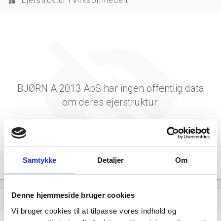
Ejerstruktur i virksomheden
dashboard
BJØRN A 2013 ApS har ingen offentlig data
om deres ejerstruktur.
Samtykke
Detaljer
Om
Denne hjemmeside bruger cookies
Virksomhedens datterselskaber
dashboard
Vi bruger cookies til at tilpasse vores indhold og