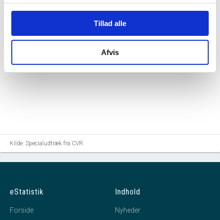
Tillad alle
Afvis
Kilde: Specialudtræk fra CVR.
eStatistik
Indhold
Forside
Nyheder