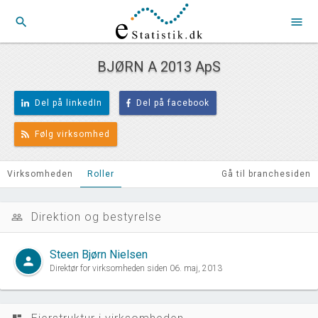
search
menu
BJØRN A 2013 ApS
Del på linkedIn
Del på facebook
Følg virksomhed
Virksomheden
Roller
Gå til branchesiden
Direktion og bestyrelse
people_outline
Steen Bjørn Nielsen
person
Direktør for virksomheden siden 06. maj, 2013