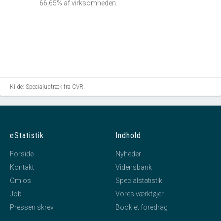
66,65% af virksomheden.
Kilde: Specialudtræk fra CVR.
eStatistik
Indhold
Forside
Nyheder
Kontakt
Vidensbank
Om os
Specialstatistik
Job
Vores værktøjer
Pressen skrev
Book et foredrag