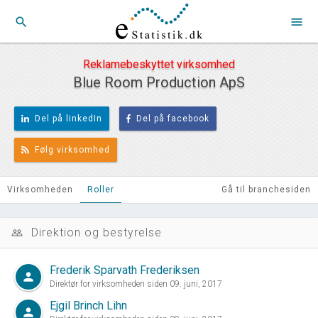
search
menu
Reklamebeskyttet virksomhed
Blue Room Production ApS
Del på linkedIn
Del på facebook
Følg virksomhed
Virksomheden
Roller
Gå til branchesiden
Direktion og bestyrelse
people_outline
Frederik Sparvath Frederiksen
person
Direktør for virksomheden siden 09. juni, 2017
Ejgil Brinch Lihn
person