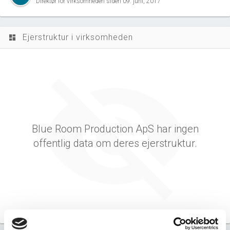
Direktør for virksomheden siden 09. juni, 2017
Ejerstruktur i virksomheden
dashboard
Blue Room Production ApS har ingen
offentlig data om deres ejerstruktur.