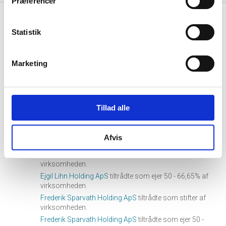
Præferencer
10. september, 2018
hourglass_full
Statistik
Frederik Sparvath Frederiksen
tiltrådte som medlem af
bestyrelsen.
Marketing
Ejgil Brinch Lihn
tiltrådte som medlem af bestyrelsen.
09. juni, 2017
hourglass_full
Tillad alle
Frederik Sparvath Frederiksen
tiltrådte som direktør for
virksomheden.
Afvis
Ejgil Brinch Lihn
tiltrådte som direktør for virksomheden.
Ejgil Lihn Holding ApS
tiltrådte som stifter af
virksomheden.
Ejgil Lihn Holding ApS
tiltrådte som ejer 50 - 66,65% af
virksomheden.
Frederik Sparvath Holding ApS
tiltrådte som stifter af
virksomheden.
Frederik Sparvath Holding ApS
tiltrådte som ejer 50 -